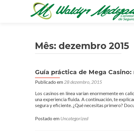
Mês:
dezembro 2015
Guía práctica de Mega Casino: 
Navegação
Publicado em
28 dezembro, 2015
por
posts
Los casinos en línea varían enormemente en calid
una experiencia fluida. A continuación, te expl
segura y eficiente. ¿Qué necesitas primero? Doc
Postado em
Uncategorized