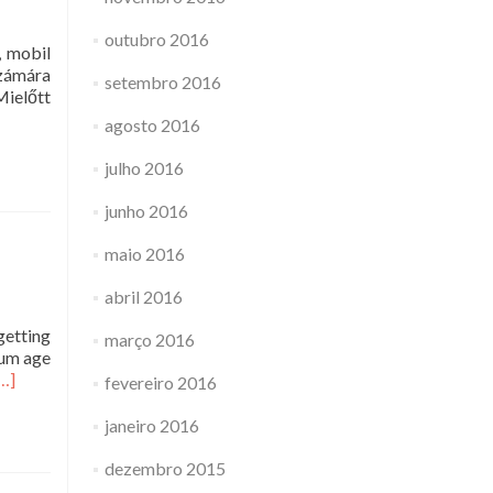
outubro 2016
, mobil
számára
setembro 2016
Mielőtt
agosto 2016
julho 2016
junho 2016
maio 2016
abril 2016
getting
março 2016
mum age
eia
…]
fevereiro 2016
ais
obreSlotbox
janeiro 2016
asino:
aster
dezembro 2015
onuses,