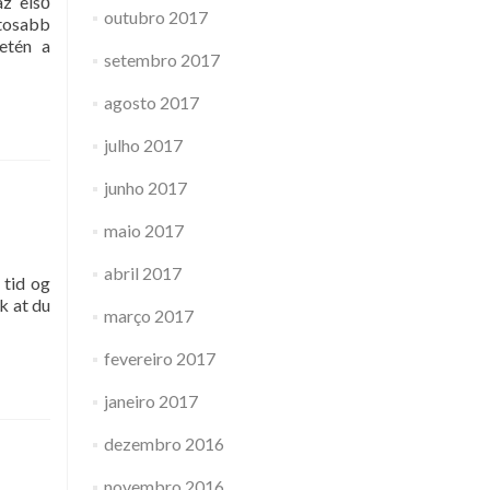
az első
outubro 2017
ntosabb
etén a
setembro 2017
agosto 2017
julho 2017
junho 2017
maio 2017
abril 2017
 tid og
ik at du
março 2017
fevereiro 2017
janeiro 2017
dezembro 2016
novembro 2016