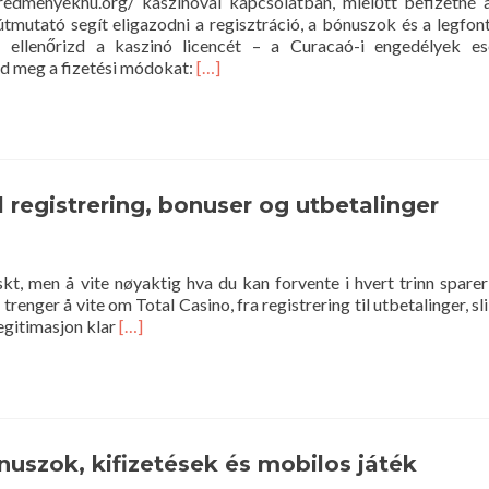
eredmenyekhu.org/ kaszinóval kapcsolatban, mielőtt befizetné 
 útmutató segít eligazodni a regisztráció, a bónuszok és a legfo
: ellenőrizd a kaszinó licencét – a Curacaó-i engedélyek es
Leia
rd meg a fizetési módokat:
[…]
mais
sobreHogyan
használd
az
Eredmények.hu
kaszinót?
l registrering, bonuser og utbetalinger
–
Lépésről
lépésre
kt, men å vite nøyaktig hva du kan forvente i hvert trinn sparer
útmutató
renger å vite om Total Casino, fra registrering til utbetalinger, sl
Leia
legitimasjon klar
[…]
mais
sobreTotal
Casino
–
Praktisk
guide
uszok, kifizetések és mobilos játék
til