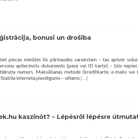
mais
sobre888
Casino
Withdrawal
Guide
–
istrācija, bonusi un drošība
Quick
Steps,
Bonuses
tiet piecas minūtes šīs pārbaudes sarakstam – tas aptver soļus
&
 Personu apliecinošs dokuments (pase vai ID karte) – būs nepie
Math
lā tālruņa numurs. Maksāšanas metode (kredītkarte, e-maks vai
Example
Leia
 Stabila interneta pieslēgums – vēlams
[…]
mais
sobreMartinCasino
rokasgrāmata:
reģistrācija,
bonusi
un
.hu kaszinót? – Lépésről lépésre útmuta
drošība