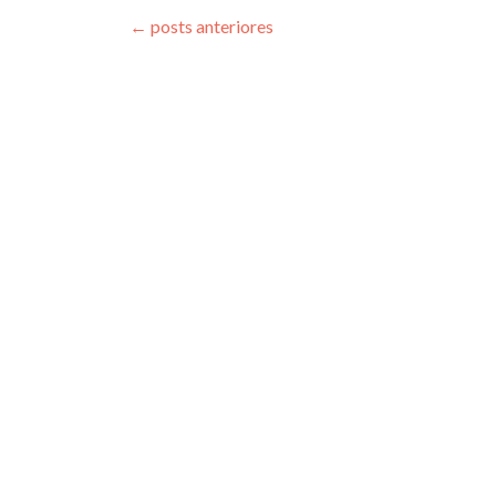
←
posts anteriores