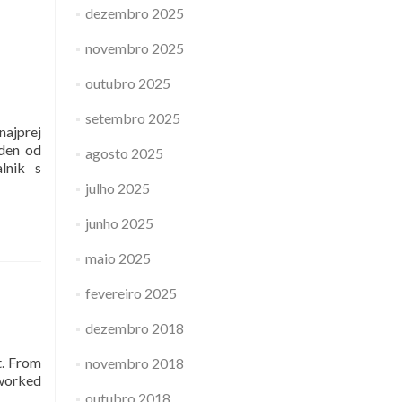
ino
dezembro 2025
ne:
faden
novembro 2025
us
outubro 2025
zahlungen
setembro 2025
najprej
Eden od
agosto 2025
alnik s
julho 2025
junho 2025
maio 2025
fevereiro 2025
dezembro 2018
t. From
novembro 2018
 worked
outubro 2018