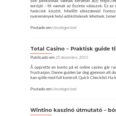
Sok játékosnak vannak kérdései a(z) https://
euróját – itt vannak az őszinte válaszok. Ez az
funkciók között. Mielőtt elkezdenéd Fontos
nyeremények helyi adókötelesek lehetnek. Isme
Postado em
Uncategorized
Total Casino – Praktisk guide ti
Publicado em
25 dezembro, 2015
Å opprette en konto på et online casino går ras
frustrasjon. Denne guiden tar deg gjennom alt du t
kan spille med full kontroll. Quick Checklist Ha 
Postado em
Uncategorized
Wintino kaszinó útmutató – bón