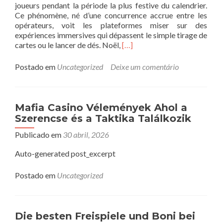
joueurs pendant la période la plus festive du calendrier.
Ce phénomène, né d’une concurrence accrue entre les
opérateurs, voit les plateformes miser sur des
expériences immersives qui dépassent le simple tirage de
Leia
cartes ou le lancer de dés. Noël,
[…]
mais
sobreNoël
Postado em
Uncategorized
Deixe um comentário
en
direct
:
comment
Mafia Casino Vélemények Ahol a
les
Szerencse és a Taktika Találkozik
studios
Live
Publicado em
30 abril, 2026
Casino
Auto-generated post_excerpt
transforment
les
Free
Postado em
Uncategorized
Spins
en
cadeaux
de
Die besten Freispiele und Boni bei