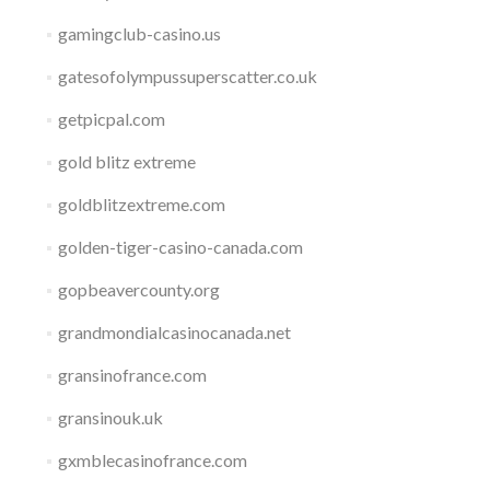
gamingclub-casino.us
gatesofolympussuperscatter.co.uk
getpicpal.com
gold blitz extreme
goldblitzextreme.com
golden-tiger-casino-canada.com
gopbeavercounty.org
grandmondialcasinocanada.net
gransinofrance.com
gransinouk.uk
gxmblecasinofrance.com