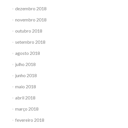
dezembro 2018
novembro 2018
outubro 2018
setembro 2018
agosto 2018
julho 2018
junho 2018
maio 2018
abril 2018
março 2018
fevereiro 2018