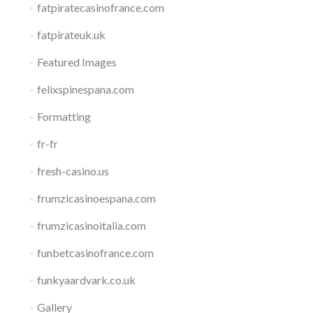
fatpiratecasinofrance.com
fatpirateuk.uk
Featured Images
felixspinespana.com
Formatting
fr-fr
fresh-casino.us
frumzicasinoespana.com
frumzicasinoitalia.com
funbetcasinofrance.com
funkyaardvark.co.uk
Gallery