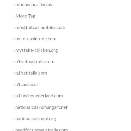
moonwincasino.us
More Tag
mostbetcasinoitalia.com
mr-o-casino-de.com
mystake-chicken.org
n1betaustralia.com
n1betitalia.com
n1casino.us
n1casinonederland.com
nationalcasinohungary.net
nationalcasinopl.org
needforslotsaustralia.com