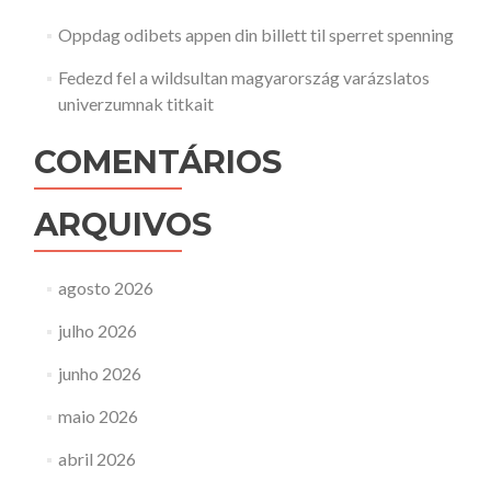
Oppdag odibets appen din billett til sperret spenning
Fedezd fel a wildsultan magyarország varázslatos
univerzumnak titkait
COMENTÁRIOS
ARQUIVOS
agosto 2026
julho 2026
junho 2026
maio 2026
abril 2026