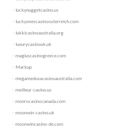
luckynuggetcasino.us
luckyonescasinoosterreich.com
lukkicasinoaustralia.org
luxurycasinouk.uk
magiuscasinogreece.com
Markup
megamedusacasinoaustralia.com
meilleur-casino.us
monrocasinocanada.com
moonwin-casino.uk
moonwincasino-de.com