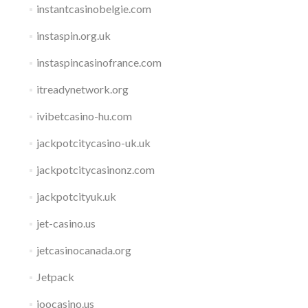
instantcasinobelgie.com
instaspin.org.uk
instaspincasinofrance.com
itreadynetwork.org
ivibetcasino-hu.com
jackpotcitycasino-uk.uk
jackpotcitycasinonz.com
jackpotcityuk.uk
jet-casino.us
jetcasinocanada.org
Jetpack
joocasino.us