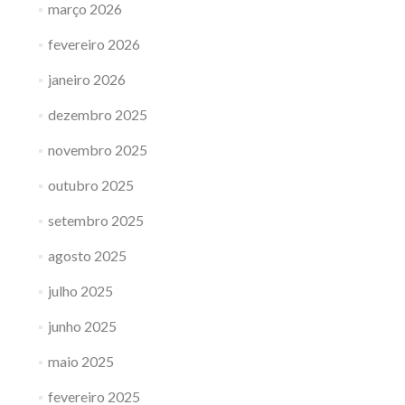
março 2026
fevereiro 2026
janeiro 2026
dezembro 2025
novembro 2025
outubro 2025
setembro 2025
agosto 2025
julho 2025
junho 2025
maio 2025
fevereiro 2025