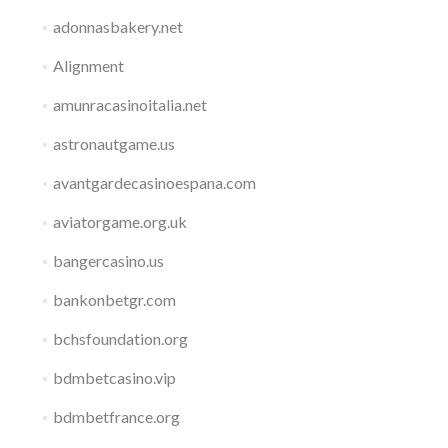
adonnasbakery.net
Alignment
amunracasinoitalia.net
astronautgame.us
avantgardecasinoespana.com
aviatorgame.org.uk
bangercasino.us
bankonbetgr.com
bchsfoundation.org
bdmbetcasino.vip
bdmbetfrance.org