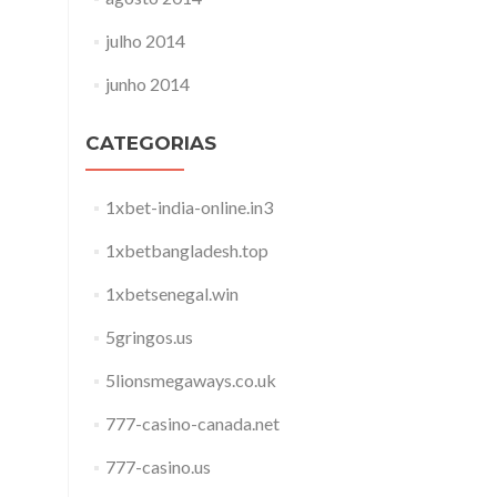
julho 2014
junho 2014
CATEGORIAS
1xbet-india-online.in3
1xbetbangladesh.top
1xbetsenegal.win
5gringos.us
5lionsmegaways.co.uk
777-casino-canada.net
777-casino.us