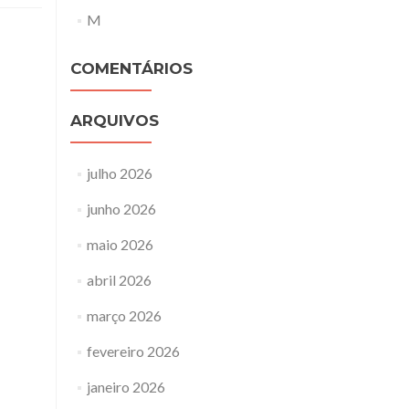
M
COMENTÁRIOS
ARQUIVOS
julho 2026
junho 2026
maio 2026
abril 2026
março 2026
fevereiro 2026
janeiro 2026