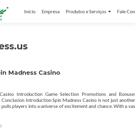
Pular
para
Início
Empresa
Produtos e Serviços
Fale Co
o
conteúdo
ess.us
pin Madness Casino
Casino Introduction Game Selection Promotions and Bonuse
onclusion Introduction Spin Madness Casino is not just another
t pulls players into a universe of excitement and chance. With a vas
d
o