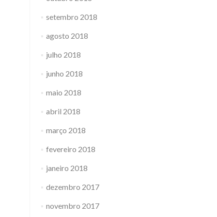
setembro 2018
agosto 2018
julho 2018
junho 2018
maio 2018
abril 2018
março 2018
fevereiro 2018
janeiro 2018
dezembro 2017
novembro 2017