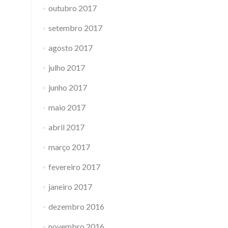
outubro 2017
setembro 2017
agosto 2017
julho 2017
junho 2017
maio 2017
abril 2017
março 2017
fevereiro 2017
janeiro 2017
dezembro 2016
novembro 2016