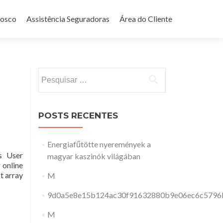
nosco
Assistência Seguradoras
Área do Cliente
Pesquisar
por:
POSTS RECENTES
Energiafűtötte nyeremények a
s User
magyar kaszinók világában
 online
t array
M
9d0a5e8e15b124ac30f91632880b9e06ec6c5796
M