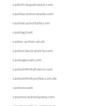
cashofcleopatraslot.com
casiniacasinocanada.com
casiniacasinoitalia.com
casiniapl.net
casino-action-uk.uk
casinoclassicaustria.com
casinoguruat.com
casinoinfinityfrance.com
casinoinfinityonline.com.de
casinonv.win
casumocasinoespana.com
casumocasinosverige.com