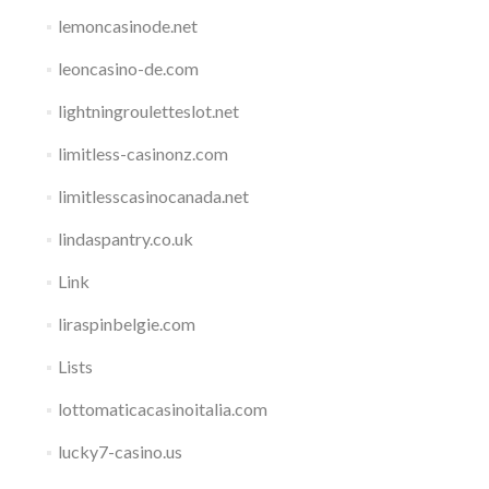
lemoncasinode.net
leoncasino-de.com
lightningrouletteslot.net
limitless-casinonz.com
limitlesscasinocanada.net
lindaspantry.co.uk
Link
liraspinbelgie.com
Lists
lottomaticacasinoitalia.com
lucky7-casino.us