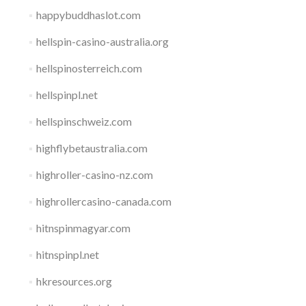
happybuddhaslot.com
hellspin-casino-australia.org
hellspinosterreich.com
hellspinpl.net
hellspinschweiz.com
highflybetaustralia.com
highroller-casino-nz.com
highrollercasino-canada.com
hitnspinmagyar.com
hitnspinpl.net
hkresources.org