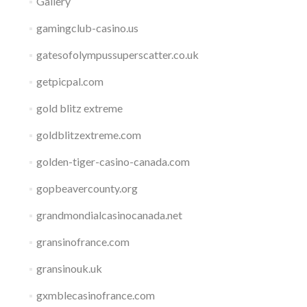
Gallery
gamingclub-casino.us
gatesofolympussuperscatter.co.uk
getpicpal.com
gold blitz extreme
goldblitzextreme.com
golden-tiger-casino-canada.com
gopbeavercounty.org
grandmondialcasinocanada.net
gransinofrance.com
gransinouk.uk
gxmblecasinofrance.com