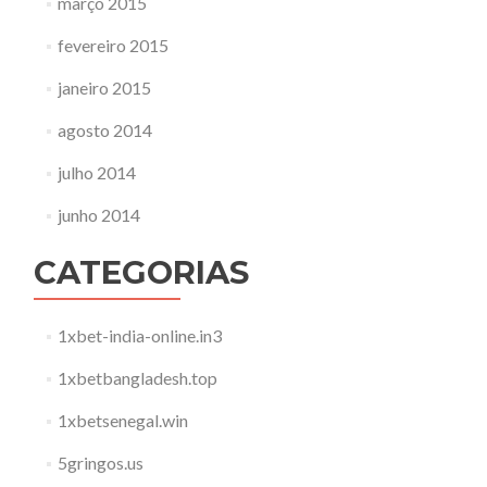
março 2015
fevereiro 2015
janeiro 2015
agosto 2014
julho 2014
junho 2014
CATEGORIAS
1xbet-india-online.in3
1xbetbangladesh.top
1xbetsenegal.win
5gringos.us