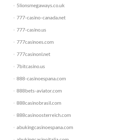
5lionsmegaways.co.uk
777-casino-canada.net
777-casino.us
777casinoes.com
777casinonl.net
7bitcasino.us
888-casinoespana.com
888bets-aviator.com
888casinobrasil.com
888casinoosterreich.com
abukingcasinoespana.com
abukingcasinoitalia.com