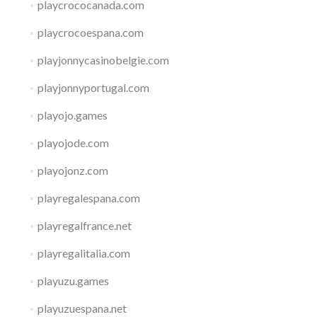
playcrococanada.com
playcrocoespana.com
playjonnycasinobelgie.com
playjonnyportugal.com
playojo.games
playojode.com
playojonz.com
playregalespana.com
playregalfrance.net
playregalitalia.com
playuzu.games
playuzuespana.net