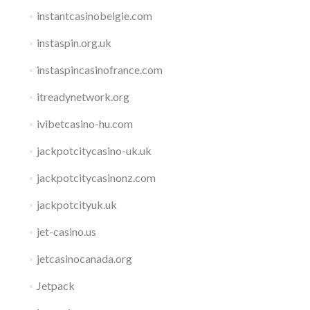
instantcasinobelgie.com
instaspin.org.uk
instaspincasinofrance.com
itreadynetwork.org
ivibetcasino-hu.com
jackpotcitycasino-uk.uk
jackpotcitycasinonz.com
jackpotcityuk.uk
jet-casino.us
jetcasinocanada.org
Jetpack