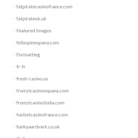
fatpiratecasinofrance.com
fatpirateuk.uk
Featured Images
felixspinespana.com
Formatting
fr-fr
fresh-casino.us
frumzicasinoespana.com
frumzicasinoitalia.com
funbetcasinofrance.com
funkyaardvark.co.uk