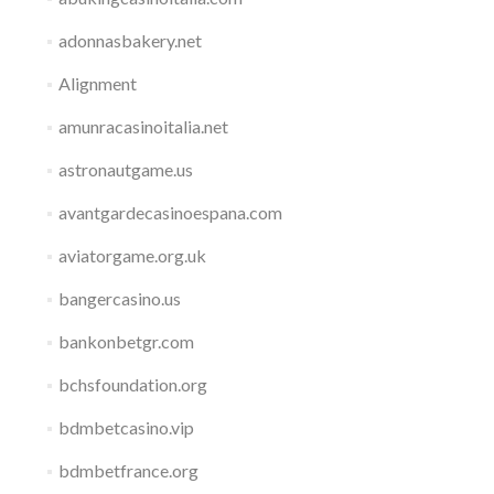
adonnasbakery.net
Alignment
amunracasinoitalia.net
astronautgame.us
avantgardecasinoespana.com
aviatorgame.org.uk
bangercasino.us
bankonbetgr.com
bchsfoundation.org
bdmbetcasino.vip
bdmbetfrance.org