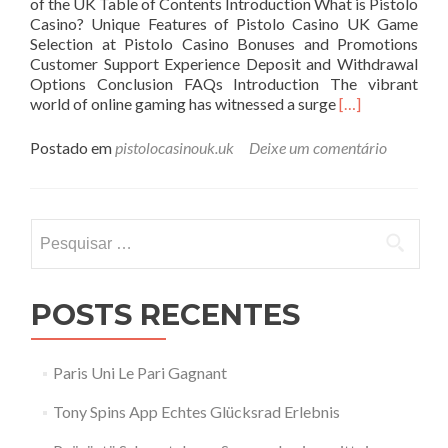
of the UK Table of Contents Introduction What is Pistolo
Casino? Unique Features of Pistolo Casino UK Game
Selection at Pistolo Casino Bonuses and Promotions
Customer Support Experience Deposit and Withdrawal
Options Conclusion FAQs Introduction The vibrant
Leia
world of online gaming has witnessed a surge
[…]
mais
sobreThe
Postado em
pistolocasinouk.uk
Deixe um comentário
Allure
and
Adventure
of
Pesquisar
Pistolo
por:
Casino
in
the
POSTS RECENTES
Heart
of
the
Paris Uni Le Pari Gagnant
UK
Tony Spins App Echtes Glücksrad Erlebnis