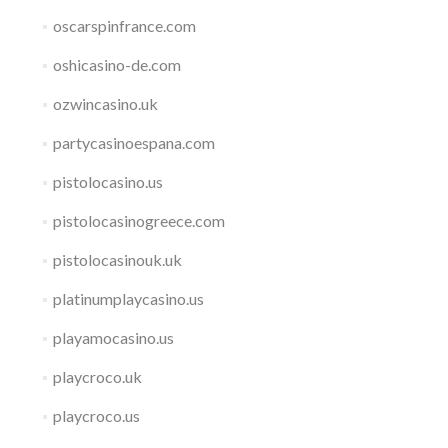
oscarspinfrance.com
oshicasino-de.com
ozwincasino.uk
partycasinoespana.com
pistolocasino.us
pistolocasinogreece.com
pistolocasinouk.uk
platinumplaycasino.us
playamocasino.us
playcroco.uk
playcroco.us