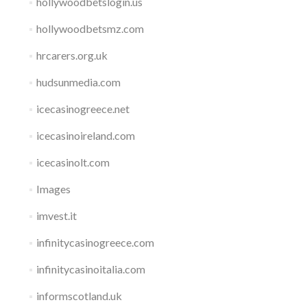
hollywoodbetslogin.us
hollywoodbetsmz.com
hrcarers.org.uk
hudsunmedia.com
icecasinogreece.net
icecasinoireland.com
icecasinolt.com
Images
imvest.it
infinitycasinogreece.com
infinitycasinoitalia.com
informscotland.uk