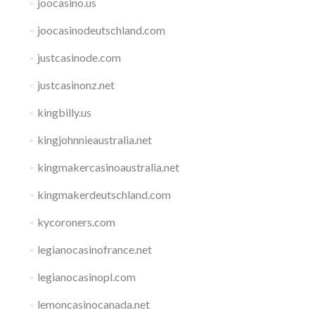
joocasino.us
joocasinodeutschland.com
justcasinode.com
justcasinonz.net
kingbilly.us
kingjohnnieaustralia.net
kingmakercasinoaustralia.net
kingmakerdeutschland.com
kycoroners.com
legianocasinofrance.net
legianocasinopl.com
lemoncasinocanada.net