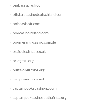
bigbasssplash.cc
bitstarzcasinodeutschland.com
bobcasinofr.com
boocasinoireland.com
boomerang-casino.com.de
braidelectrical.co.uk
bridgestl.org
buffaloblitzslot.org
campromotions.net
captaincookscasinonz.com
captainjackcasinosouthafrica.org