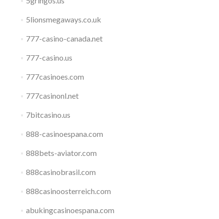
5gringos.us
5lionsmegaways.co.uk
777-casino-canada.net
777-casino.us
777casinoes.com
777casinonl.net
7bitcasino.us
888-casinoespana.com
888bets-aviator.com
888casinobrasil.com
888casinoosterreich.com
abukingcasinoespana.com