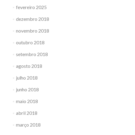
fevereiro 2025
dezembro 2018
novembro 2018
outubro 2018
setembro 2018
agosto 2018
julho 2018
junho 2018
maio 2018
abril 2018
março 2018