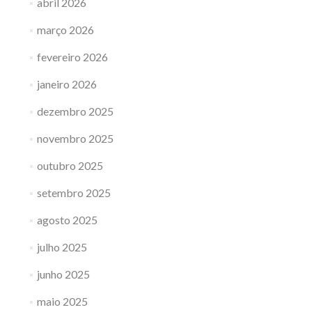
abril 2026
março 2026
fevereiro 2026
janeiro 2026
dezembro 2025
novembro 2025
outubro 2025
setembro 2025
agosto 2025
julho 2025
junho 2025
maio 2025