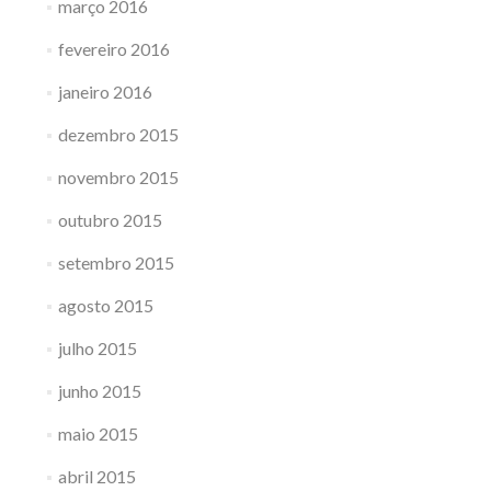
março 2016
fevereiro 2016
janeiro 2016
dezembro 2015
novembro 2015
outubro 2015
setembro 2015
agosto 2015
julho 2015
junho 2015
maio 2015
abril 2015