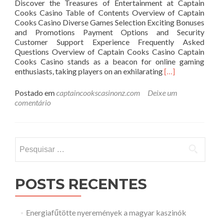
Discover the Treasures of Entertainment at Captain
Cooks Casino Table of Contents Overview of Captain
Cooks Casino Diverse Games Selection Exciting Bonuses
and Promotions Payment Options and Security
Customer Support Experience Frequently Asked
Questions Overview of Captain Cooks Casino Captain
Cooks Casino stands as a beacon for online gaming
Leia
enthusiasts, taking players on an exhilarating
[…]
mais
sobreDiscover
Postado em
captaincookscasinonz.com
Deixe um
the
comentário
Treasures
of
Entertainment
at
Pesquisar
Captain
por:
Cooks
Casino
POSTS RECENTES
Energiafűtötte nyeremények a magyar kaszinók