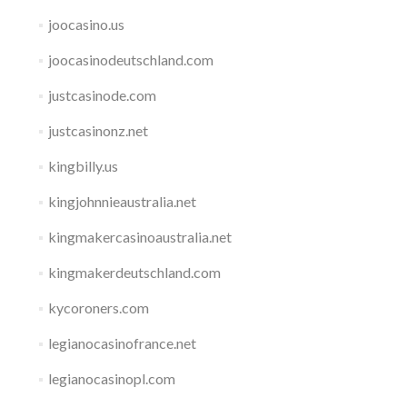
joocasino.us
joocasinodeutschland.com
justcasinode.com
justcasinonz.net
kingbilly.us
kingjohnnieaustralia.net
kingmakercasinoaustralia.net
kingmakerdeutschland.com
kycoroners.com
legianocasinofrance.net
legianocasinopl.com