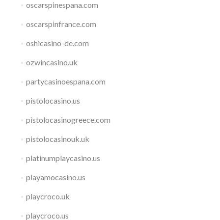
oscarspinespana.com
oscarspinfrance.com
oshicasino-de.com
ozwincasino.uk
partycasinoespana.com
pistolocasino.us
pistolocasinogreece.com
pistolocasinouk.uk
platinumplaycasino.us
playamocasino.us
playcroco.uk
playcroco.us