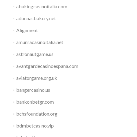
abukingcasinoitalia.com
adonnasbakery.net
Alignment
amunracasinoitalia.net
astronautgame.us
avantgardecasinoespana.com
aviatorgame.org.uk
bangercasino.us
bankonbetgr.com
bchsfoundation.org
bdmbetcasino.vip