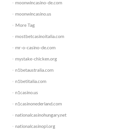
moonwincasino-de.com
moonwincasino.us
More Tag
mostbetcasinoitalia.com
mr-o-casino-de.com
mystake-chicken.org
n1betaustralia.com
n1betitalia.com
n1casino.us
n1casinonederland.com
nationalcasinohungary.net
nationalcasinopl.org