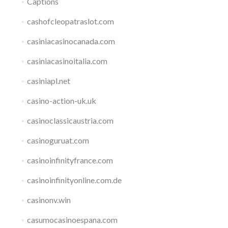
Captions
cashofcleopatraslot.com
casiniacasinocanada.com
casiniacasinoitalia.com
casiniapl.net
casino-action-uk.uk
casinoclassicaustria.com
casinoguruat.com
casinoinfinityfrance.com
casinoinfinityonline.com.de
casinonv.win
casumocasinoespana.com