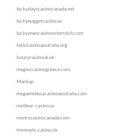
luckydayscasinocanada.net
luckynuggetcasino.us
luckyonescasinoosterreich.com
lukkicasinoaustralia.org
luxurycasinouk.uk
magiuscasinogreece.com
Markup
megamedusacasinoaustralia.com
meilleur-casino.us
monrocasinocanada.com
moonwin-casino.uk