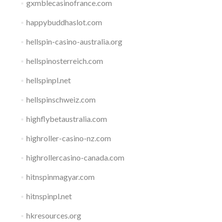
gxmblecasinofrance.com
happybuddhaslot.com
hellspin-casino-australia.org
hellspinosterreich.com
hellspinpl.net
hellspinschweiz.com
highflybetaustralia.com
highroller-casino-nz.com
highrollercasino-canada.com
hitnspinmagyar.com
hitnspinpl.net
hkresources.org