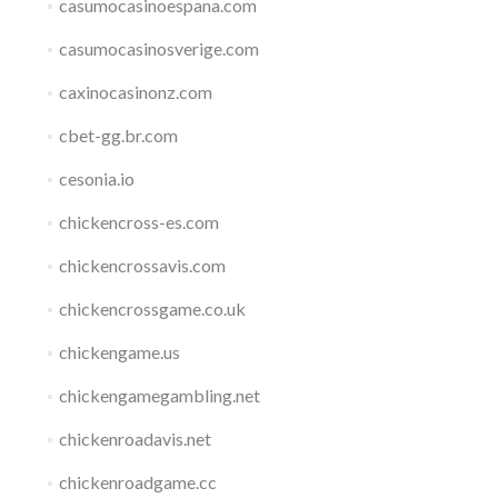
casumocasinoespana.com
casumocasinosverige.com
caxinocasinonz.com
cbet-gg.br.com
cesonia.io
chickencross-es.com
chickencrossavis.com
chickencrossgame.co.uk
chickengame.us
chickengamegambling.net
chickenroadavis.net
chickenroadgame.cc