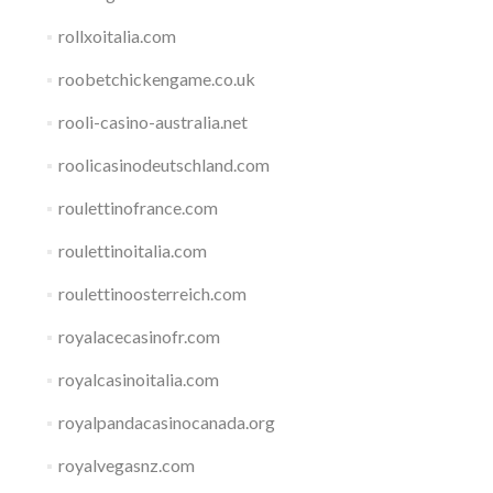
rollxoitalia.com
roobetchickengame.co.uk
rooli-casino-australia.net
roolicasinodeutschland.com
roulettinofrance.com
roulettinoitalia.com
roulettinoosterreich.com
royalacecasinofr.com
royalcasinoitalia.com
royalpandacasinocanada.org
royalvegasnz.com