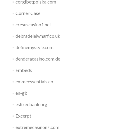
corgibetpolska.com
Corner Case
cresuscasino1.net
debradeleiwharf.co.uk
definemystyle.com
denderacasino.com.de
Embeds
emmeessentials.co
en-gb
esltreebank.org
Excerpt
extremecasinonz.com