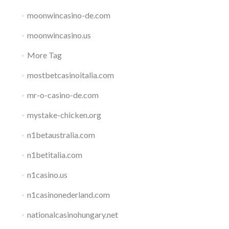
moonwincasino-de.com
moonwincasino.us
More Tag
mostbetcasinoitalia.com
mr-o-casino-de.com
mystake-chicken.org
n1betaustralia.com
n1betitalia.com
n1casino.us
n1casinonederland.com
nationalcasinohungary.net