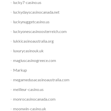
lucky7-casino.us
luckydayscasinocanada.net
luckynuggetcasino.us
luckyonescasinoosterreich.com
lukkicasinoaustralia.org
luxurycasinouk.uk
magiuscasinogreece.com
Markup
megamedusacasinoaustralia.com
meilleur-casino.us
monrocasinocanada.com
moonwin-casino.uk