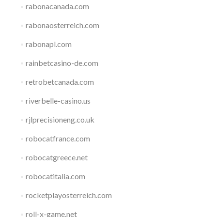
rabonacanada.com
rabonaosterreich.com
rabonapl.com
rainbetcasino-de.com
retrobetcanada.com
riverbelle-casino.us
rjlprecisioneng.co.uk
robocatfrance.com
robocatgreece.net
robocatitalia.com
rocketplayosterreich.com
roll-x-game.net