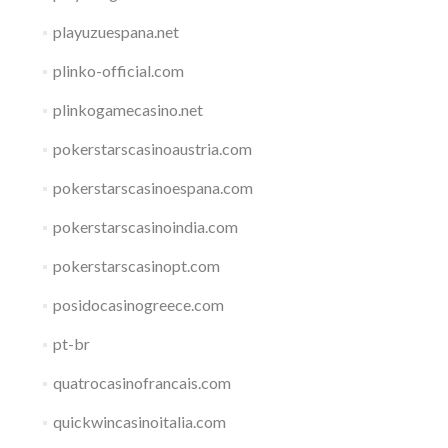
playuzuespana.net
plinko-official.com
plinkogamecasino.net
pokerstarscasinoaustria.com
pokerstarscasinoespana.com
pokerstarscasinoindia.com
pokerstarscasinopt.com
posidocasinogreece.com
pt-br
quatrocasinofrancais.com
quickwincasinoitalia.com