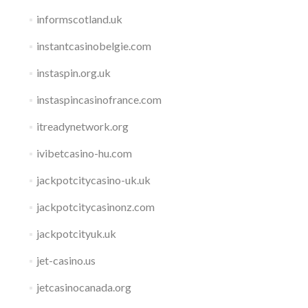
informscotland.uk
instantcasinobelgie.com
instaspin.org.uk
instaspincasinofrance.com
itreadynetwork.org
ivibetcasino-hu.com
jackpotcitycasino-uk.uk
jackpotcitycasinonz.com
jackpotcityuk.uk
jet-casino.us
jetcasinocanada.org