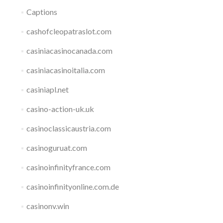
Captions
cashofcleopatraslot.com
casiniacasinocanada.com
casiniacasinoitalia.com
casiniapl.net
casino-action-uk.uk
casinoclassicaustria.com
casinoguruat.com
casinoinfinityfrance.com
casinoinfinityonline.com.de
casinonv.win