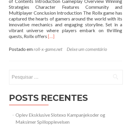
of Contents Introduction Gameplay Overview Winning
Strategies Character Features Community and
Multiplayer Conclusion Introduction The Rollx game has
captured the hearts of gamers around the world with its
innovative mechanics and engaging storyline. Set in a
vibrant universe where players embark on thrilling
Leia
quests, Rollx offers
[…]
mais
sobreThe
Postado em
roll-x-game.net
Deixe um comentário
Exciting
World
of
the
Pesquisar
Rollx
por:
Game
Adventure
POSTS RECENTES
Oplev Eksklusive Slotexo Kampanjekoder og
Maksimer Spillopplevelsen