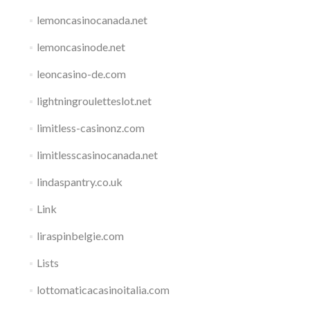
lemoncasinocanada.net
lemoncasinode.net
leoncasino-de.com
lightningrouletteslot.net
limitless-casinonz.com
limitlesscasinocanada.net
lindaspantry.co.uk
Link
liraspinbelgie.com
Lists
lottomaticacasinoitalia.com