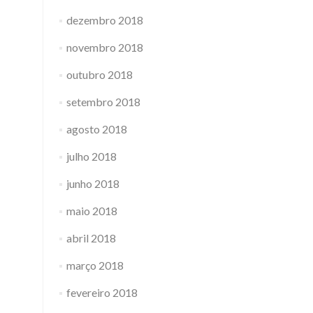
dezembro 2018
novembro 2018
outubro 2018
setembro 2018
agosto 2018
julho 2018
junho 2018
maio 2018
abril 2018
março 2018
fevereiro 2018