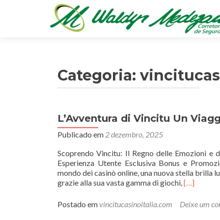
Categoria:
vincitucas
L’Avventura di Vincitu Un Viag
Publicado em
2 dezembro, 2025
Scoprendo Vincitu: Il Regno delle Emozioni e d
Esperienza Utente Esclusiva Bonus e Promozio
mondo dei casinò online, una nuova stella brilla
Leia
grazie alla sua vasta gamma di giochi,
[…]
mais
sobreL’Avv
Postado em
vincitucasinoitalia.com
Deixe um co
di