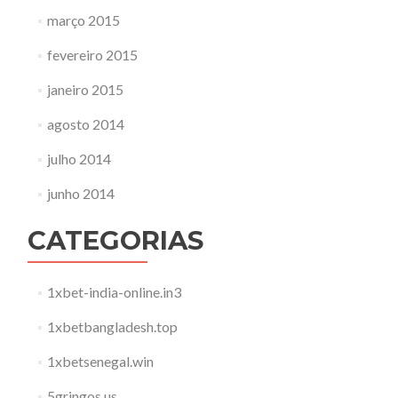
março 2015
fevereiro 2015
janeiro 2015
agosto 2014
julho 2014
junho 2014
CATEGORIAS
1xbet-india-online.in3
1xbetbangladesh.top
1xbetsenegal.win
5gringos.us