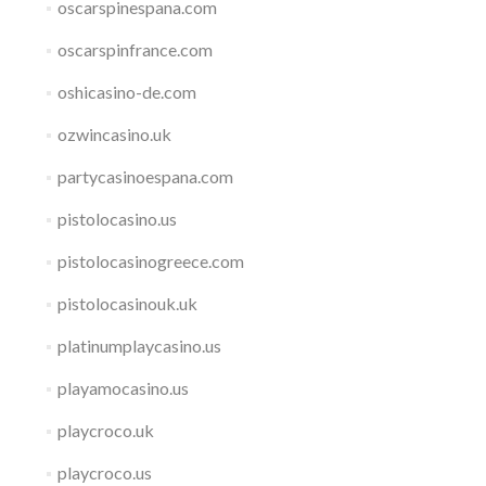
oscarspinespana.com
oscarspinfrance.com
oshicasino-de.com
ozwincasino.uk
partycasinoespana.com
pistolocasino.us
pistolocasinogreece.com
pistolocasinouk.uk
platinumplaycasino.us
playamocasino.us
playcroco.uk
playcroco.us