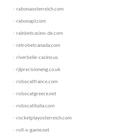
rabonaosterreich.com
rabonapl.com
rainbetcasino-de.com
retrobetcanada.com
riverbelle-casino.us
rjlprecisioneng.co.uk
robocatfrance.com
robocatgreece.net
robocatitalia.com
rocketplayosterreich.com
roll-x-game.net