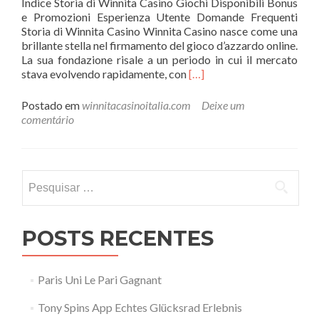
Indice Storia di Winnita Casino Giochi Disponibili Bonus
e Promozioni Esperienza Utente Domande Frequenti
Storia di Winnita Casino Winnita Casino nasce come una
brillante stella nel firmamento del gioco d’azzardo online.
La sua fondazione risale a un periodo in cui il mercato
Leia
stava evolvendo rapidamente, con
[…]
mais
sobreIl
Postado em
winnitacasinoitalia.com
Deixe um
Fascino
comentário
e
il
Brivido
dell’Universo
Pesquisar
di
por:
Winnita
Casino
POSTS RECENTES
Paris Uni Le Pari Gagnant
Tony Spins App Echtes Glücksrad Erlebnis