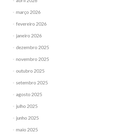
abril 2026
março 2026
fevereiro 2026
janeiro 2026
dezembro 2025
novembro 2025
outubro 2025
setembro 2025
agosto 2025
julho 2025
junho 2025
maio 2025