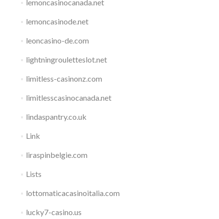
lemoncasinocanada.net
lemoncasinode.net
leoncasino-de.com
lightningrouletteslot.net
limitless-casinonz.com
limitlesscasinocanada.net
lindaspantry.co.uk
Link
liraspinbelgie.com
Lists
lottomaticacasinoitalia.com
lucky7-casino.us