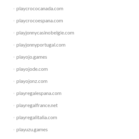
playcrococanada.com
playcrocoespana.com
playjonnycasinobelgie.com
playjonnyportugal.com
playojo.games
playojode.com
playojonz.com
playregalespana.com
playregalfrance.net
playregalitalia.com
playuzu.games