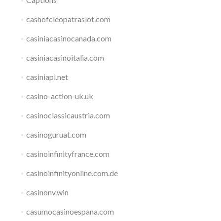
cashofcleopatraslot.com
casiniacasinocanada.com
casiniacasinoitalia.com
casiniapl.net
casino-action-uk.uk
casinoclassicaustria.com
casinoguruat.com
casinoinfinityfrance.com
casinoinfinityonline.com.de
casinonv.win
casumocasinoespana.com