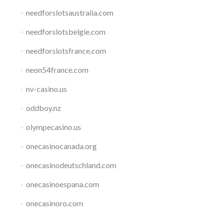
needforslotsaustralia.com
needforslotsbelgie.com
needforslotsfrance.com
neon54france.com
nv-casino.us
oddboy.nz
olympecasino.us
onecasinocanada.org
onecasinodeutschland.com
onecasinoespana.com
onecasinoro.com