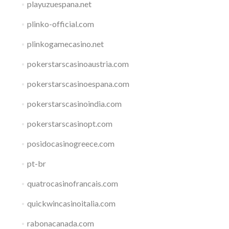
playuzuespana.net
plinko-official.com
plinkogamecasino.net
pokerstarscasinoaustria.com
pokerstarscasinoespana.com
pokerstarscasinoindia.com
pokerstarscasinopt.com
posidocasinogreece.com
pt-br
quatrocasinofrancais.com
quickwincasinoitalia.com
rabonacanada.com