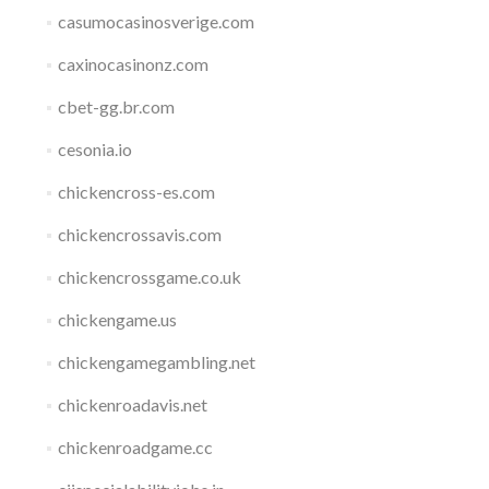
casumocasinosverige.com
caxinocasinonz.com
cbet-gg.br.com
cesonia.io
chickencross-es.com
chickencrossavis.com
chickencrossgame.co.uk
chickengame.us
chickengamegambling.net
chickenroadavis.net
chickenroadgame.cc