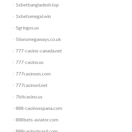
1xbetbangladesh.top
1xbetsenegal.win
5gringos.us
5lionsmegaways.co.uk
777-casino-canada.net
777-casino.us
777casinoes.com
777casinonl.net
7bitcasino.us
888-casinoespana.com
888bets-aviator.com
888casinobrasil.com