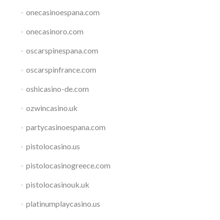
onecasinoespana.com
onecasinoro.com
oscarspinespana.com
oscarspinfrance.com
oshicasino-de.com
ozwincasino.uk
partycasinoespana.com
pistolocasino.us
pistolocasinogreece.com
pistolocasinouk.uk
platinumplaycasino.us