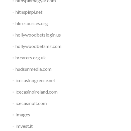
hitnspinmagyar.com
hitnspinpl.net
hkresources.org
hollywoodbetslogin.us
hollywoodbetsmz.com
hrcarers.org.uk
hudsunmedia.com
icecasinogreece.net
icecasinoireland.com
icecasinolt.com
Images
imvest.it