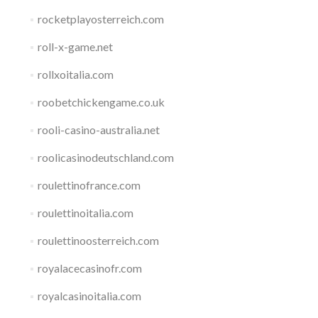
rocketplayosterreich.com
roll-x-game.net
rollxoitalia.com
roobetchickengame.co.uk
rooli-casino-australia.net
roolicasinodeutschland.com
roulettinofrance.com
roulettinoitalia.com
roulettinoosterreich.com
royalacecasinofr.com
royalcasinoitalia.com