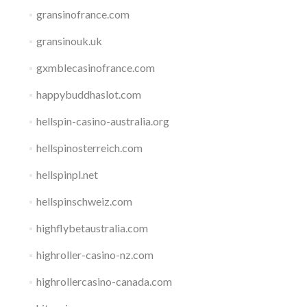
gransinofrance.com
gransinouk.uk
gxmblecasinofrance.com
happybuddhaslot.com
hellspin-casino-australia.org
hellspinosterreich.com
hellspinpl.net
hellspinschweiz.com
highflybetaustralia.com
highroller-casino-nz.com
highrollercasino-canada.com