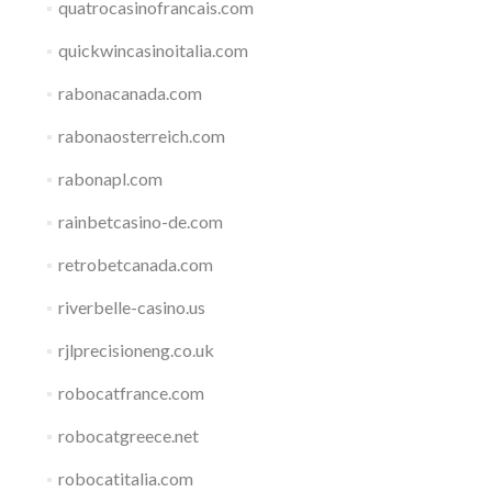
quatrocasinofrancais.com
quickwincasinoitalia.com
rabonacanada.com
rabonaosterreich.com
rabonapl.com
rainbetcasino-de.com
retrobetcanada.com
riverbelle-casino.us
rjlprecisioneng.co.uk
robocatfrance.com
robocatgreece.net
robocatitalia.com