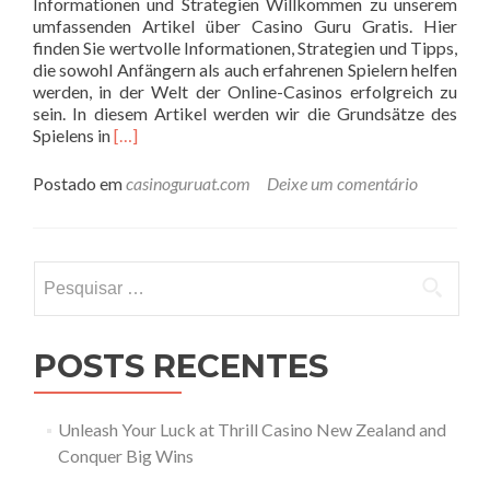
Informationen und Strategien Willkommen zu unserem
umfassenden Artikel über Casino Guru Gratis. Hier
finden Sie wertvolle Informationen, Strategien und Tipps,
die sowohl Anfängern als auch erfahrenen Spielern helfen
werden, in der Welt der Online-Casinos erfolgreich zu
sein. In diesem Artikel werden wir die Grundsätze des
Leia
Spielens in
[…]
mais
sobreCasino
Postado em
casinoguruat.com
Deixe um comentário
Guru
Gratis
Anleitung
für
Pesquisar
Einsteiger
por:
und
Profis
POSTS RECENTES
Unleash Your Luck at Thrill Casino New Zealand and
Conquer Big Wins