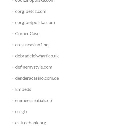
corgibetcz.com
corgibetpolska.com
Corner Case
cresuscasino1.net
debradeleiwharf.co.uk
definemystyle.com
denderacasino.com.de
Embeds
emmeessentials.co
en-gb
esltreebank.org