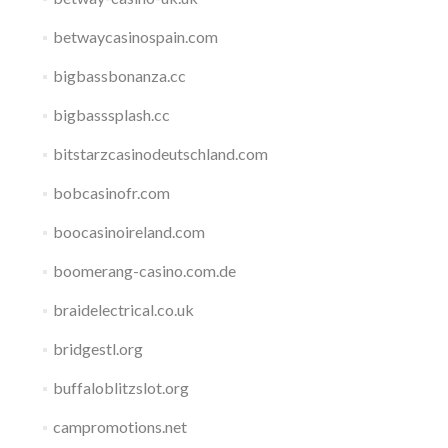
betwaycasinospain.com
bigbassbonanza.cc
bigbasssplash.cc
bitstarzcasinodeutschland.com
bobcasinofr.com
boocasinoireland.com
boomerang-casino.com.de
braidelectrical.co.uk
bridgestl.org
buffaloblitzslot.org
campromotions.net