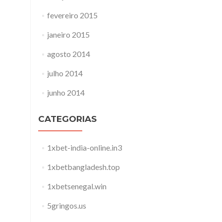
fevereiro 2015
janeiro 2015
agosto 2014
julho 2014
junho 2014
CATEGORIAS
1xbet-india-online.in3
1xbetbangladesh.top
1xbetsenegal.win
5gringos.us