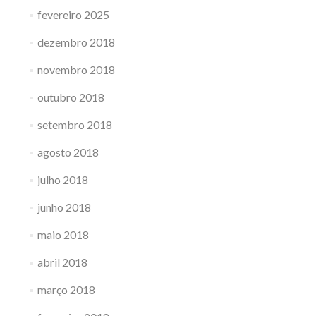
fevereiro 2025
dezembro 2018
novembro 2018
outubro 2018
setembro 2018
agosto 2018
julho 2018
junho 2018
maio 2018
abril 2018
março 2018