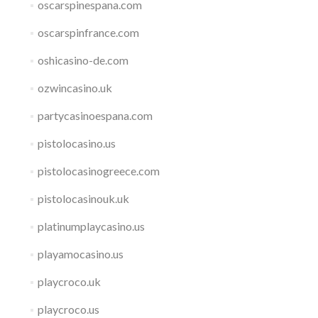
oscarspinespana.com
oscarspinfrance.com
oshicasino-de.com
ozwincasino.uk
partycasinoespana.com
pistolocasino.us
pistolocasinogreece.com
pistolocasinouk.uk
platinumplaycasino.us
playamocasino.us
playcroco.uk
playcroco.us