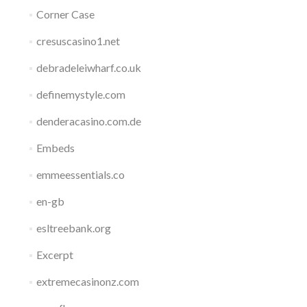
Corner Case
cresuscasino1.net
debradeleiwharf.co.uk
definemystyle.com
denderacasino.com.de
Embeds
emmeessentials.co
en-gb
esltreebank.org
Excerpt
extremecasinonz.com