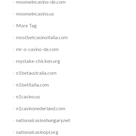
moonwincasino-de.com
moonwincasino.us
More Tag
mostbetcasinoitalia.com
mr-o-casino-de.com
mystake-chicken.org
n1betaustralia.com
n1betitalia.com
n1casino.us
n1casinonederland.com
nationalcasinohungary.net
nationalcasinopl.org