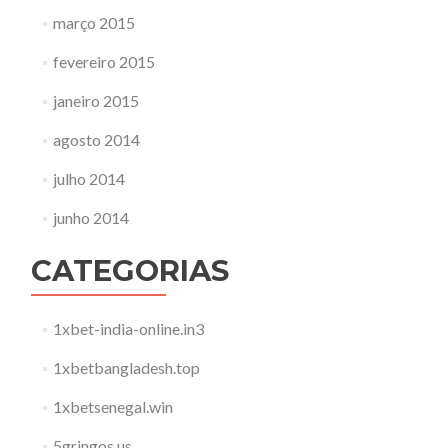
março 2015
fevereiro 2015
janeiro 2015
agosto 2014
julho 2014
junho 2014
CATEGORIAS
1xbet-india-online.in3
1xbetbangladesh.top
1xbetsenegal.win
5gringos.us