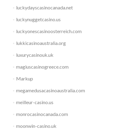
luckydayscasinocanada.net
luckynuggetcasino.us
luckyonescasinoosterreich.com
lukkicasinoaustralia.org
luxurycasinouk.uk
magiuscasinogreece.com
Markup
megamedusacasinoaustralia.com
meilleur-casino.us
monrocasinocanada.com
moonwin-casino.uk