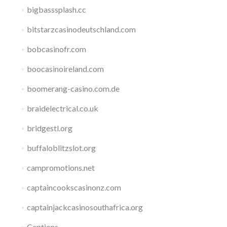
bigbasssplash.cc
bitstarzcasinodeutschland.com
bobcasinofr.com
boocasinoireland.com
boomerang-casino.com.de
braidelectrical.co.uk
bridgestl.org
buffaloblitzslot.org
campromotions.net
captaincookscasinonz.com
captainjackcasinosouthafrica.org
Captions