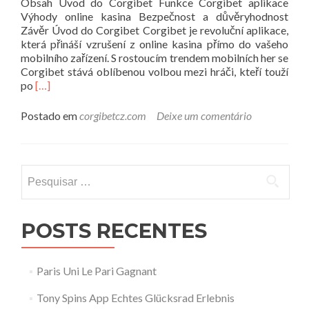
Obsah Úvod do Corgibet Funkce Corgibet aplikace
Výhody online kasina Bezpečnost a důvěryhodnost
Závěr Úvod do Corgibet Corgibet je revoluční aplikace,
která přináší vzrušení z online kasina přímo do vašeho
mobilního zařízení. S rostoucím trendem mobilních her se
Corgibet stává oblíbenou volbou mezi hráči, kteří touží
Leia
po
[…]
mais
sobreObjevte
Postado em
corgibetcz.com
Deixe um comentário
vzrušení
s
aplikací
Corgibet
Pesquisar
a
por:
online
kasinem
POSTS RECENTES
Paris Uni Le Pari Gagnant
Tony Spins App Echtes Glücksrad Erlebnis