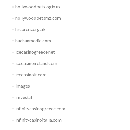
hollywoodbetslogin.us
hollywoodbetsmz.com
hrcarers.org.uk
hudsunmedia.com
icecasinogreece.net
icecasinoireland.com
icecasinolt.com
Images
imvest.it
infinitycasinogreece.com
infinitycasinoitalia.com