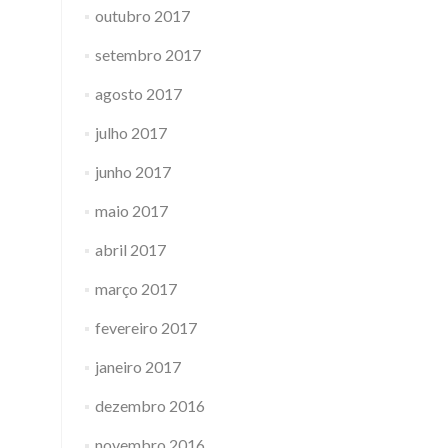
outubro 2017
setembro 2017
agosto 2017
julho 2017
junho 2017
maio 2017
abril 2017
março 2017
fevereiro 2017
janeiro 2017
dezembro 2016
novembro 2016