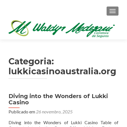
ALTER
Categoria:
lukkicasinoaustralia.org
Diving into the Wonders of Lukki
Casino
Publicado em
26 novembro, 2025
Diving into the Wonders of Lukki Casino Table of