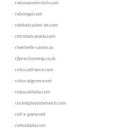
rabonaosterreich.com
rabonapl.com
rainbetcasino-de.com
retrobetcanada.com
riverbelle-casino.us
rjlprecisioneng.co.uk
robocatfrance.com
robocatgreece.net
robocatitalia.com
rocketplayosterreich.com
roll-x-game.net
rollxoitalia.com