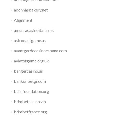
adonnasbakery.net
Alignment
amunracasinoitalia.net
astronautgame.us
avantgardecasinoespana.com
aviatorgame.org.uk
bangercasino.us
bankonbetgr.com
bchsfoundation.org
bdmbetcasino.vip
bdmbetfrance.org