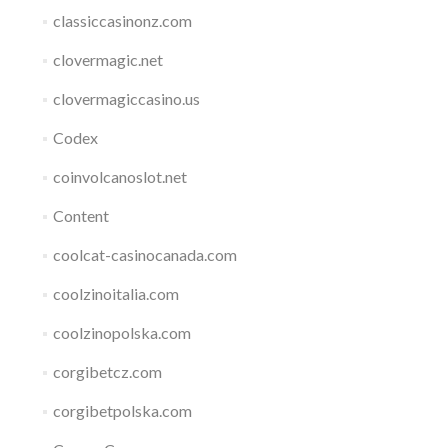
classiccasinonz.com
clovermagic.net
clovermagiccasino.us
Codex
coinvolcanoslot.net
Content
coolcat-casinocanada.com
coolzinoitalia.com
coolzinopolska.com
corgibetcz.com
corgibetpolska.com