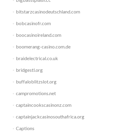
bitstarzcasinodeutschland.com
bobcasinofr.com
boocasinoireland.com
boomerang-casino.com.de
braidelectrical.co.uk
bridgestl.org
buffaloblitzslot.org
campromotions.net
captaincookscasinonz.com
captainjackcasinosouthafrica.org
Captions