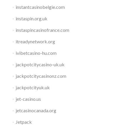
instantcasinobelgie.com
instaspin.org.uk
instaspincasinofrance.com
itreadynetwork.org
ivibetcasino-hu.com
jackpotcitycasino-uk.uk
jackpotcitycasinonz.com
jackpotcityuk.uk
jet-casino.us
jetcasinocanada.org
Jetpack