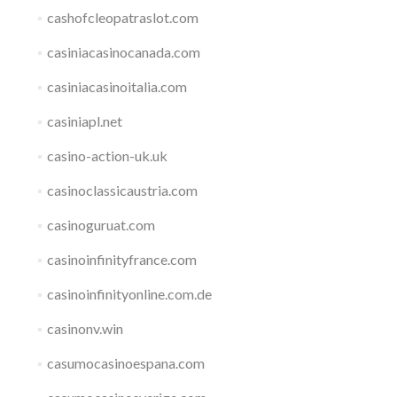
cashofcleopatraslot.com
casiniacasinocanada.com
casiniacasinoitalia.com
casiniapl.net
casino-action-uk.uk
casinoclassicaustria.com
casinoguruat.com
casinoinfinityfrance.com
casinoinfinityonline.com.de
casinonv.win
casumocasinoespana.com