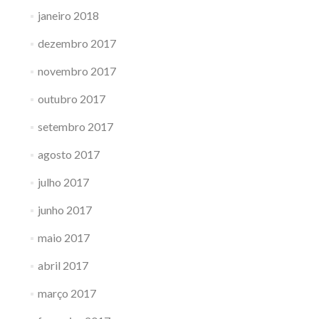
janeiro 2018
dezembro 2017
novembro 2017
outubro 2017
setembro 2017
agosto 2017
julho 2017
junho 2017
maio 2017
abril 2017
março 2017