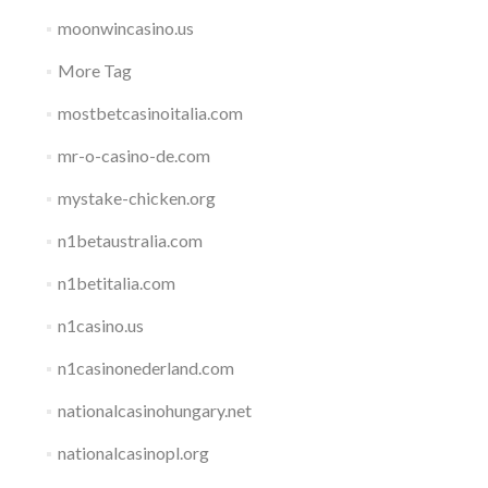
moonwincasino.us
More Tag
mostbetcasinoitalia.com
mr-o-casino-de.com
mystake-chicken.org
n1betaustralia.com
n1betitalia.com
n1casino.us
n1casinonederland.com
nationalcasinohungary.net
nationalcasinopl.org