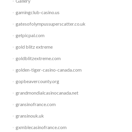
Gallery
gamingclub-casino.us
gatesofolympussuperscatter.co.uk
getpicpal.com
gold blitz extreme
goldblitzextreme.com
golden-tiger-casino-canada.com
gopbeavercounty.org
grandmondialcasinocanada.net
gransinofrance.com
gransinouk.uk
gxmblecasinofrance.com