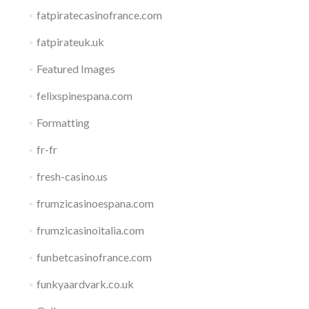
fatpiratecasinofrance.com
fatpirateuk.uk
Featured Images
felixspinespana.com
Formatting
fr-fr
fresh-casino.us
frumzicasinoespana.com
frumzicasinoitalia.com
funbetcasinofrance.com
funkyaardvark.co.uk