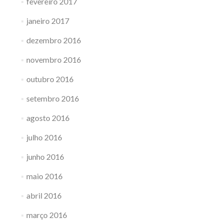
fevereiro 2017
janeiro 2017
dezembro 2016
novembro 2016
outubro 2016
setembro 2016
agosto 2016
julho 2016
junho 2016
maio 2016
abril 2016
março 2016