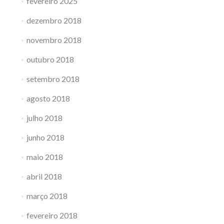
fevereiro 2025
dezembro 2018
novembro 2018
outubro 2018
setembro 2018
agosto 2018
julho 2018
junho 2018
maio 2018
abril 2018
março 2018
fevereiro 2018