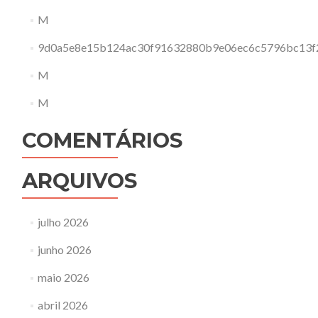
M
9d0a5e8e15b124ac30f91632880b9e06ec6c5796bc13
M
M
COMENTÁRIOS
ARQUIVOS
julho 2026
junho 2026
maio 2026
abril 2026