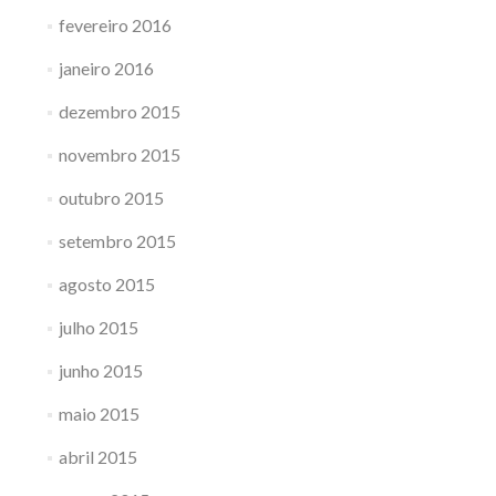
fevereiro 2016
janeiro 2016
dezembro 2015
novembro 2015
outubro 2015
setembro 2015
agosto 2015
julho 2015
junho 2015
maio 2015
abril 2015