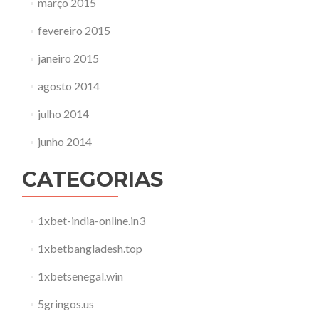
março 2015
fevereiro 2015
janeiro 2015
agosto 2014
julho 2014
junho 2014
CATEGORIAS
1xbet-india-online.in3
1xbetbangladesh.top
1xbetsenegal.win
5gringos.us