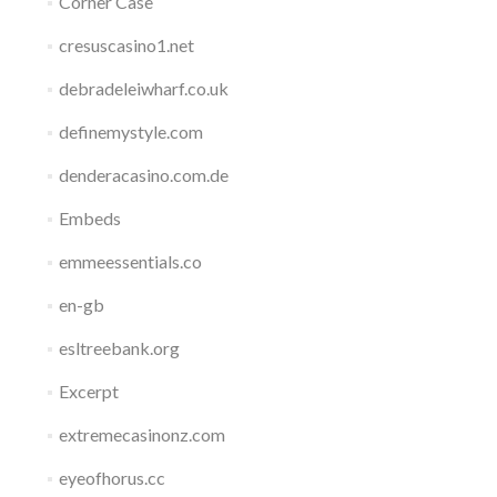
Corner Case
cresuscasino1.net
debradeleiwharf.co.uk
definemystyle.com
denderacasino.com.de
Embeds
emmeessentials.co
en-gb
esltreebank.org
Excerpt
extremecasinonz.com
eyeofhorus.cc