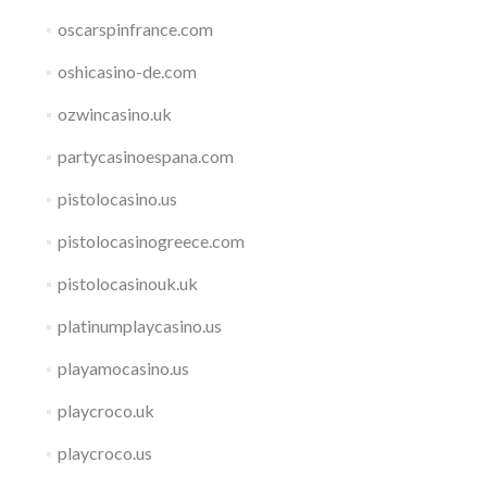
oscarspinfrance.com
oshicasino-de.com
ozwincasino.uk
partycasinoespana.com
pistolocasino.us
pistolocasinogreece.com
pistolocasinouk.uk
platinumplaycasino.us
playamocasino.us
playcroco.uk
playcroco.us