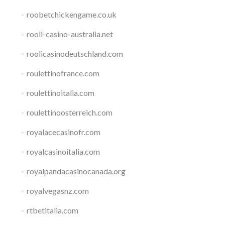
roobetchickengame.co.uk
rooli-casino-australia.net
roolicasinodeutschland.com
roulettinofrance.com
roulettinoitalia.com
roulettinoosterreich.com
royalacecasinofr.com
royalcasinoitalia.com
royalpandacasinocanada.org
royalvegasnz.com
rtbetitalia.com