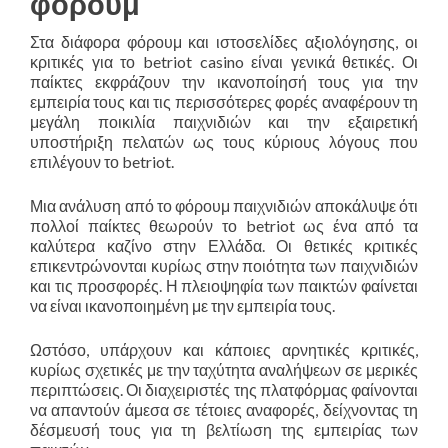
φόρουμ
Στα διάφορα φόρουμ και ιστοσελίδες αξιολόγησης, οι
κριτικές για το betriot casino είναι γενικά θετικές. Οι
παίκτες εκφράζουν την ικανοποίησή τους για την
εμπειρία τους και τις περισσότερες φορές αναφέρουν τη
μεγάλη ποικιλία παιχνιδιών και την εξαιρετική
υποστήριξη πελατών ως τους κύριους λόγους που
επιλέγουν το betriot.
Μια ανάλυση από το φόρουμ παιχνιδιών αποκάλυψε ότι
πολλοί παίκτες θεωρούν το betriot ως ένα από τα
καλύτερα καζίνο στην Ελλάδα. Οι θετικές κριτικές
επικεντρώνονται κυρίως στην ποιότητα των παιχνιδιών
και τις προσφορές. Η πλειοψηφία των παικτών φαίνεται
να είναι ικανοποιημένη με την εμπειρία τους.
Ωστόσο, υπάρχουν και κάποιες αρνητικές κριτικές,
κυρίως σχετικές με την ταχύτητα αναλήψεων σε μερικές
περιπτώσεις. Οι διαχειριστές της πλατφόρμας φαίνονται
να απαντούν άμεσα σε τέτοιες αναφορές, δείχνοντας τη
δέσμευσή τους για τη βελτίωση της εμπειρίας των