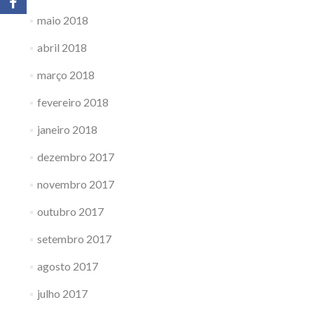
maio 2018
abril 2018
março 2018
fevereiro 2018
janeiro 2018
dezembro 2017
novembro 2017
outubro 2017
setembro 2017
agosto 2017
julho 2017