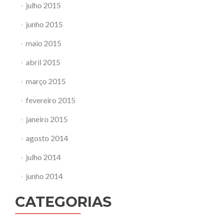
julho 2015
junho 2015
maio 2015
abril 2015
março 2015
fevereiro 2015
janeiro 2015
agosto 2014
julho 2014
junho 2014
CATEGORIAS