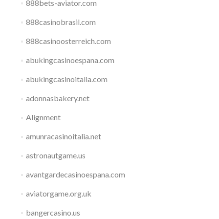
888bets-aviator.com
888casinobrasil.com
888casinoosterreich.com
abukingcasinoespana.com
abukingcasinoitalia.com
adonnasbakery.net
Alignment
amunracasinoitalia.net
astronautgame.us
avantgardecasinoespana.com
aviatorgame.org.uk
bangercasino.us