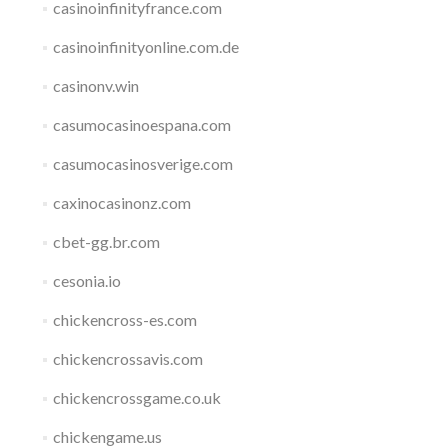
casinoinfinityfrance.com
casinoinfinityonline.com.de
casinonv.win
casumocasinoespana.com
casumocasinosverige.com
caxinocasinonz.com
cbet-gg.br.com
cesonia.io
chickencross-es.com
chickencrossavis.com
chickencrossgame.co.uk
chickengame.us