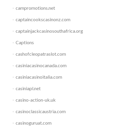
campromotions.net
captaincookscasinonz.com
captainjackcasinosouthafrica.org
Captions
cashofcleopatraslot.com
casiniacasinocanada.com
casiniacasinoitalia.com
casiniapl.net
casino-action-uk.uk
casinoclassicaustria.com
casinoguruat.com