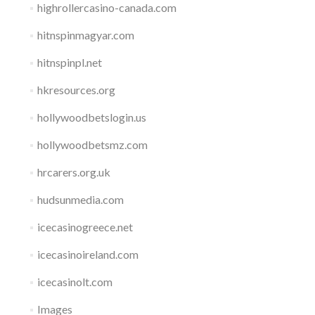
highrollercasino-canada.com
hitnspinmagyar.com
hitnspinpl.net
hkresources.org
hollywoodbetslogin.us
hollywoodbetsmz.com
hrcarers.org.uk
hudsunmedia.com
icecasinogreece.net
icecasinoireland.com
icecasinolt.com
Images