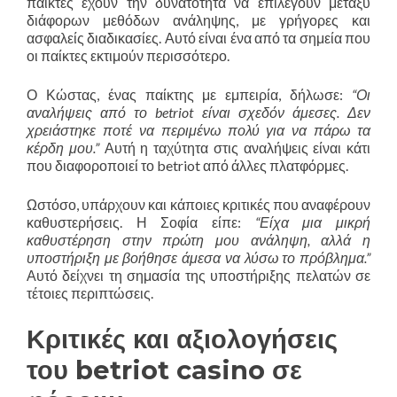
παίκτες έχουν την δυνατότητα να επιλέγουν μεταξύ
διάφορων μεθόδων ανάληψης, με γρήγορες και
ασφαλείς διαδικασίες. Αυτό είναι ένα από τα σημεία που
οι παίκτες εκτιμούν περισσότερο.
Ο Κώστας, ένας παίκτης με εμπειρία, δήλωσε:
“Οι
αναλήψεις από το betriot είναι σχεδόν άμεσες. Δεν
χρειάστηκε ποτέ να περιμένω πολύ για να πάρω τα
κέρδη μου.”
Αυτή η ταχύτητα στις αναλήψεις είναι κάτι
που διαφοροποιεί το betriot από άλλες πλατφόρμες.
Ωστόσο, υπάρχουν και κάποιες κριτικές που αναφέρουν
καθυστερήσεις. Η Σοφία είπε:
“Είχα μια μικρή
καθυστέρηση στην πρώτη μου ανάληψη, αλλά η
υποστήριξη με βοήθησε άμεσα να λύσω το πρόβλημα.”
Αυτό δείχνει τη σημασία της υποστήριξης πελατών σε
τέτοιες περιπτώσεις.
Κριτικές και αξιολογήσεις
του betriot casino σε