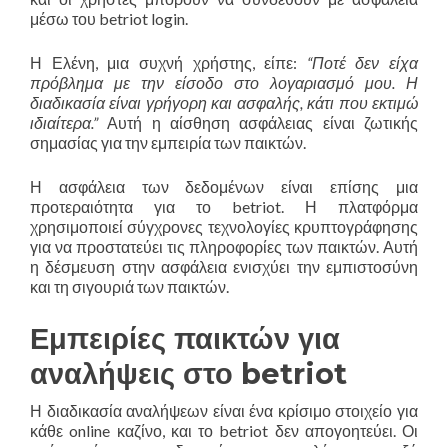
μέσω του betriot login.
Η Ελένη, μια συχνή χρήστης, είπε:
“Ποτέ δεν είχα
πρόβλημα με την είσοδο στο λογαριασμό μου. Η
διαδικασία είναι γρήγορη και ασφαλής, κάτι που εκτιμώ
ιδιαίτερα.”
Αυτή η αίσθηση ασφάλειας είναι ζωτικής
σημασίας για την εμπειρία των παικτών.
Η ασφάλεια των δεδομένων είναι επίσης μια
προτεραιότητα για το betriot. Η πλατφόρμα
χρησιμοποιεί σύγχρονες τεχνολογίες κρυπτογράφησης
για να προστατεύει τις πληροφορίες των παικτών. Αυτή
η δέσμευση στην ασφάλεια ενισχύει την εμπιστοσύνη
και τη σιγουριά των παικτών.
Εμπειρίες παικτών για
αναλήψεις στο betriot
Η διαδικασία αναλήψεων είναι ένα κρίσιμο στοιχείο για
κάθε online καζίνο, και το betriot δεν απογοητεύει. Οι