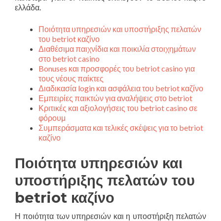
ελλάδα.
Ποιότητα υπηρεσιών και υποστήριξης πελατών
του betriot καζίνο
Διαθέσιμα παιχνίδια και ποικιλία στοιχημάτων
στο betriot casino
Bonuses και προσφορές του betriot casino για
τους νέους παίκτες
Διαδικασία login και ασφάλεια του betriot καζίνο
Εμπειρίες παικτών για αναλήψεις στο betriot
Κριτικές και αξιολογήσεις του betriot casino σε
φόρουμ
Συμπεράσματα και τελικές σκέψεις για το betriot
καζίνο
Ποιότητα υπηρεσιών και
υποστήριξης πελατών του
betriot καζίνο
Η ποιότητα των υπηρεσιών και η υποστήριξη πελατών