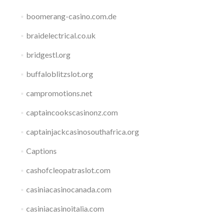
boomerang-casino.com.de
braidelectrical.co.uk
bridgestl.org
buffaloblitzslot.org
campromotions.net
captaincookscasinonz.com
captainjackcasinosouthafrica.org
Captions
cashofcleopatraslot.com
casiniacasinocanada.com
casiniacasinoitalia.com