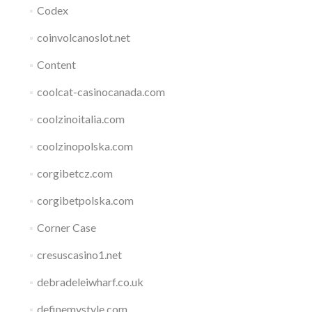
Codex
coinvolcanoslot.net
Content
coolcat-casinocanada.com
coolzinoitalia.com
coolzinopolska.com
corgibetcz.com
corgibetpolska.com
Corner Case
cresuscasino1.net
debradeleiwharf.co.uk
definemystyle.com