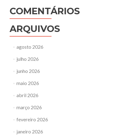
COMENTÁRIOS
ARQUIVOS
agosto 2026
julho 2026
junho 2026
maio 2026
abril 2026
março 2026
fevereiro 2026
janeiro 2026