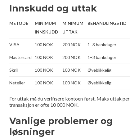
Innskudd og uttak
METODE
MINIMUM
MINIMUM
BEHANDLINGSTID
INNSKUDD
UTTAK
VISA
100 NOK
200 NOK
1–3 bankdager
Mastercard
100 NOK
200 NOK
1–3 bankdager
Skrill
100 NOK
100 NOK
Øyeblikkelig
Neteller
100 NOK
100 NOK
Øyeblikkelig
For uttak må du verifisere kontoen først. Maks uttak per
transaksjon er ofte 10 000 NOK.
Vanlige problemer og
løsninger