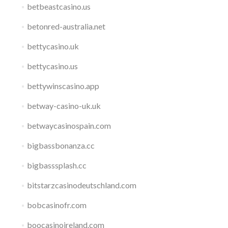
betbeastcasino.us
betonred-australia.net
bettycasino.uk
bettycasino.us
bettywinscasino.app
betway-casino-uk.uk
betwaycasinospain.com
bigbassbonanza.cc
bigbasssplash.cc
bitstarzcasinodeutschland.com
bobcasinofr.com
boocasinoireland.com