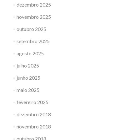
dezembro 2025
novembro 2025
outubro 2025
setembro 2025
agosto 2025
julho 2025
junho 2025
maio 2025
fevereiro 2025
dezembro 2018
novembro 2018
outubro 2018