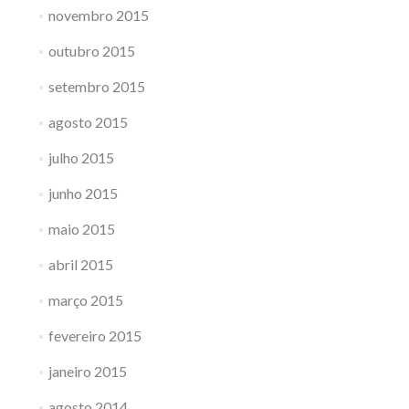
novembro 2015
outubro 2015
setembro 2015
agosto 2015
julho 2015
junho 2015
maio 2015
abril 2015
março 2015
fevereiro 2015
janeiro 2015
agosto 2014