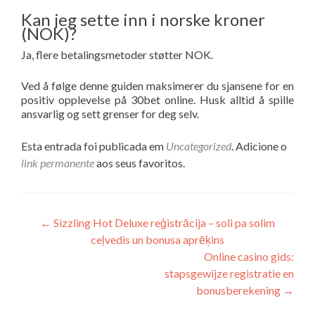
Kan jeg sette inn i norske kroner
(NOK)?
Ja, flere betalingsmetoder støtter NOK.
Ved å følge denne guiden maksimerer du sjansene for en
positiv opplevelse på 30bet online. Husk alltid å spille
ansvarlig og sett grenser for deg selv.
Esta entrada foi publicada em
Uncategorized
. Adicione o
link permanente
aos seus favoritos.
Navegação
←
Sizzling Hot Deluxe reģistrācija – soli pa solim
ceļvedis un bonusa aprēķins
de
Online casino gids:
Post
stapsgewijze registratie en
bonusberekening
→