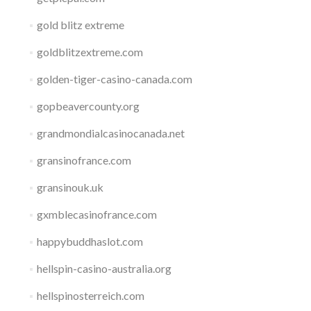
gold blitz extreme
goldblitzextreme.com
golden-tiger-casino-canada.com
gopbeavercounty.org
grandmondialcasinocanada.net
gransinofrance.com
gransinouk.uk
gxmblecasinofrance.com
happybuddhaslot.com
hellspin-casino-australia.org
hellspinosterreich.com