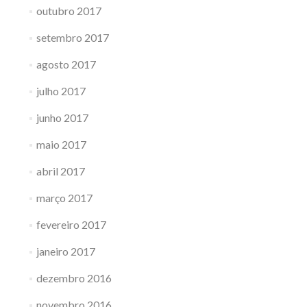
outubro 2017
setembro 2017
agosto 2017
julho 2017
junho 2017
maio 2017
abril 2017
março 2017
fevereiro 2017
janeiro 2017
dezembro 2016
novembro 2016