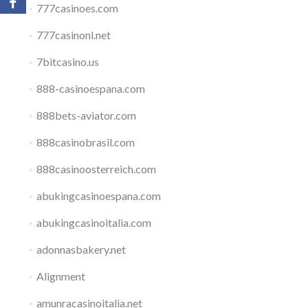
777casinoes.com
777casinonl.net
7bitcasino.us
888-casinoespana.com
888bets-aviator.com
888casinobrasil.com
888casinoosterreich.com
abukingcasinoespana.com
abukingcasinoitalia.com
adonnasbakery.net
Alignment
amunracasinoitalia.net