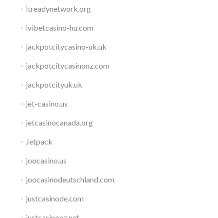
itreadynetwork.org
ivibetcasino-hu.com
jackpotcitycasino-uk.uk
jackpotcitycasinonz.com
jackpotcityuk.uk
jet-casino.us
jetcasinocanada.org
Jetpack
joocasino.us
joocasinodeutschland.com
justcasinode.com
justcasinonz.net