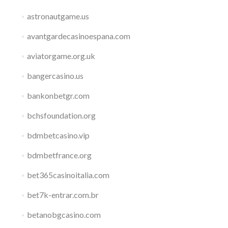
astronautgame.us
avantgardecasinoespana.com
aviatorgame.org.uk
bangercasino.us
bankonbetgr.com
bchsfoundation.org
bdmbetcasino.vip
bdmbetfrance.org
bet365casinoitalia.com
bet7k-entrar.com.br
betanobgcasino.com