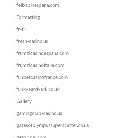
felixspinespana.com
Formatting
fr-fr
fresh-casino.us
frumzicasinoespana.com
frumzicasinoitalia.com
funbetcasinofrance.com
funkyaardvark.co.uk
Gallery
gamingclub-casino.us
gatesofolympussuperscatter.co.uk
getpicpal.com