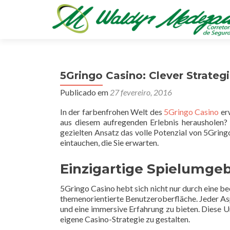
5Gringo Casino: Clever Strateg
Publicado em
27 fevereiro, 2016
In der farbenfrohen Welt des
5Gringo Casino
erw
aus diesem aufregenden Erlebnis herausholen? 
gezielten Ansatz das volle Potenzial von 5Gringo
eintauchen, die Sie erwarten.
Einzigartige Spielumge
5Gringo Casino hebt sich nicht nur durch eine b
themenorientierte Benutzeroberfläche. Jeder Aspe
und eine immersive Erfahrung zu bieten. Diese U
eigene Casino-Strategie zu gestalten.