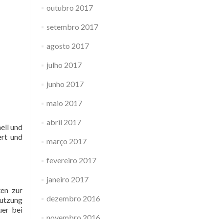
outubro 2017
setembro 2017
agosto 2017
julho 2017
junho 2017
maio 2017
abril 2017
ell und
ert und
março 2017
fevereiro 2017
janeiro 2017
ten zur
dezembro 2016
Nutzung
uer bei
novembro 2016