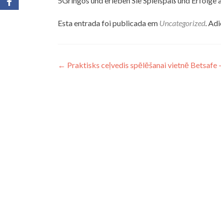
5Gringos und erleben Sie Spielspaß und Erfolge 
Esta entrada foi publicada em
Uncategorized
. Ad
Navegação
←
Praktisks ceļvedis spēlēšanai vietnē Betsafe 
de
Post