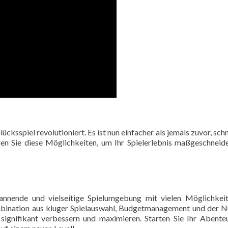
ksspiel revolutioniert. Es ist nun einfacher als jemals zuvor, schn
zen Sie diese Möglichkeiten, um Ihr Spielerlebnis maßgeschneid
annende und vielseitige Spielumgebung mit vielen Möglichkei
ombination aus kluger Spielauswahl, Budgetmanagement und der 
 signifikant verbessern und maximieren. Starten Sie Ihr Abente