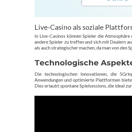
Live-Casino als soziale Plattfo
In Live-Casinos können Spieler die Atmosphäre 
andere Spieler zu treffen und sich mit Dealern a
als auch strategischer machen, da man von den Sp
Technologische Aspekte 
Die technologischen Innovationen, die 5Grin
Anwendungen und optimierte Plattformen bieten 
Dies erlaubt spontane Spielsessions, die ideal z