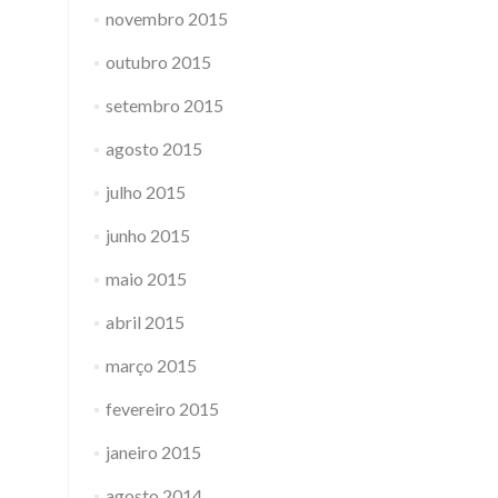
novembro 2015
outubro 2015
setembro 2015
agosto 2015
julho 2015
junho 2015
maio 2015
abril 2015
março 2015
fevereiro 2015
janeiro 2015
agosto 2014