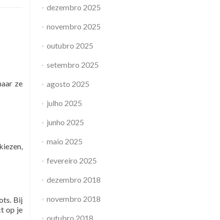
dezembro 2025
novembro 2025
outubro 2025
setembro 2025
maar ze
agosto 2025
julho 2025
junho 2025
maio 2025
kiezen,
fevereiro 2025
dezembro 2018
novembro 2018
ts. Bij
t op je
outubro 2018