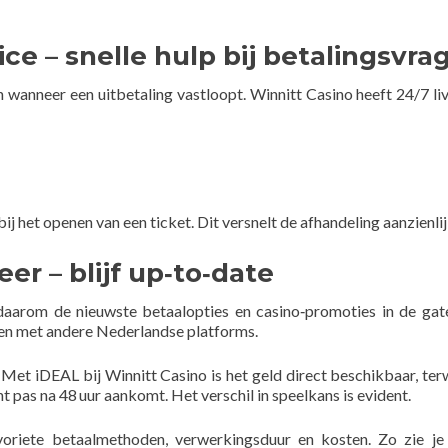
ce – snelle hulp bij betalingsvra
 wanneer een uitbetaling vastloopt. Winnitt Casino heeft 24/7 liv
ij het openen van een ticket. Dit versnelt de afhandeling aanzienlij
eer – blijf up‑to‑date
aarom de nieuwste betaalopties en casino‑promoties in de gat
ken met andere Nederlandse platforms.
. Met iDEAL bij Winnitt Casino is het geld direct beschikbaar, terw
t pas na 48 uur aankomt. Het verschil in speelkans is evident.
riete betaalmethoden, verwerkingsduur en kosten. Zo zie je