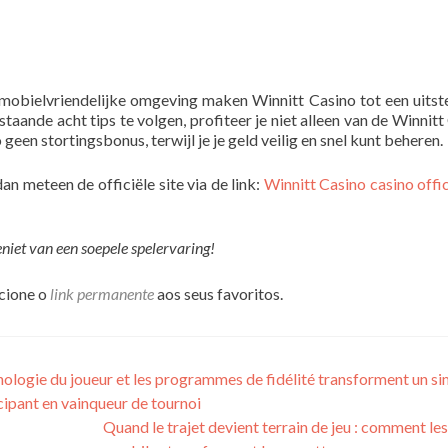
n mobielvriendelijke omgeving maken Winnitt Casino tot een uits
ande acht tips te volgen, profiteer je niet alleen van de Winnitt
en stortingsbonus, terwijl je je geld veilig en snel kunt beheren.
n meteen de officiële site via de link:
Winnitt Casino casino offic
eniet van een soepele spelervaring!
icione o
link permanente
aos seus favoritos.
logie du joueur et les programmes de fidélité transforment un si
cipant en vainqueur de tournoi
Quand le trajet devient terrain de jeu : comment les