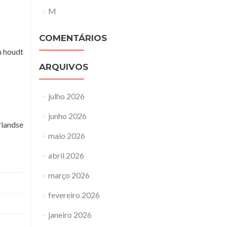
M
COMENTÁRIOS
n houdt
ARQUIVOS
julho 2026
junho 2026
landse
maio 2026
abril 2026
março 2026
fevereiro 2026
janeiro 2026