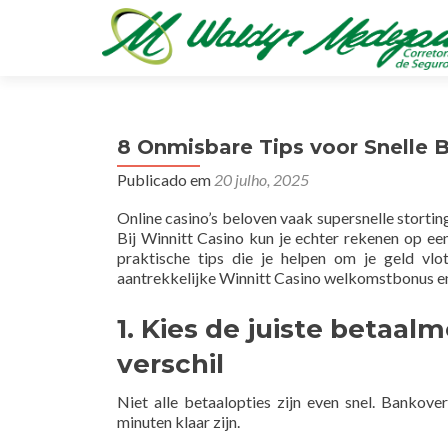
8 Onmisbare Tips voor Snelle B
Publicado em
20 julho, 2025
Online casino’s beloven vaak supersnelle stortinge
Bij Winnitt Casino kun je echter rekenen op een
praktische tips die je helpen om je geld vlot
aantrekkelijke Winnitt Casino welkomstbonus en
1. Kies de juiste betaa
verschil
Niet alle betaalopties zijn even snel. Bankove
minuten klaar zijn.