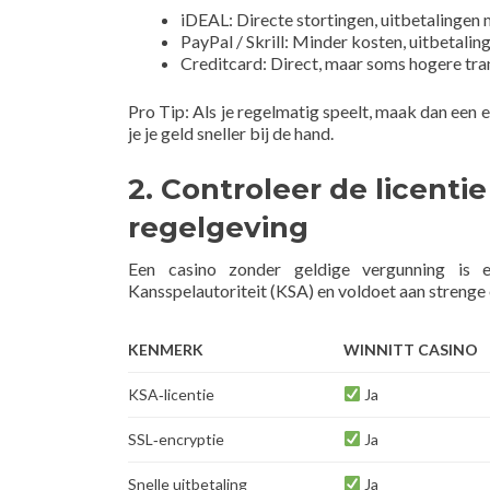
iDEAL: Directe stortingen, uitbetalingen 
PayPal / Skrill: Minder kosten, uitbetali
Creditcard: Direct, maar soms hogere tra
Pro Tip: Als je regelmatig speelt, maak dan een e
je je geld sneller bij de hand.
2. Controleer de licent
regelgeving
Een casino zonder geldige vergunning is 
Kansspelautoriteit (KSA) en voldoet aan strenge 
KENMERK
WINNITT CASINO
KSA‑licentie
Ja
SSL‑encryptie
Ja
Snelle uitbetaling
Ja