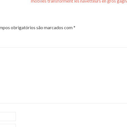
mobiles transforment les navetteurs en gros gag
mpos obrigatórios são marcados com
*