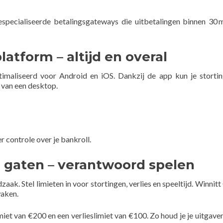
specialiseerde betalingsgateways die uitbetalingen binnen 30 
latform – altijd en overal
timaliseerd voor Android en iOS. Dankzij de app kun je storti
 van een desktop.
 controle over je bankroll.
de gaten – verantwoord spelen
ak. Stel limieten in voor stortingen, verlies en speeltijd. Winnitt
waken.
miet van €200 en een verlieslimiet van €100. Zo houd je je uitgave