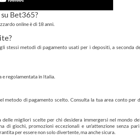
e su Bet365?
azzardo online è di 18 anni.
ite?
 gli stessi metodi di pagamento usati per i depositi, a seconda de
 e regolamentata in Italia.
del metodo di pagamento scelto. Consulta la tua area conto per d
 delle migliori scelte per chi desidera immergersi nel mondo de
a di giochi, promozioni eccezionali e un'attenzione senza pari
arantita per essere non solo divertente, ma anche sicura.