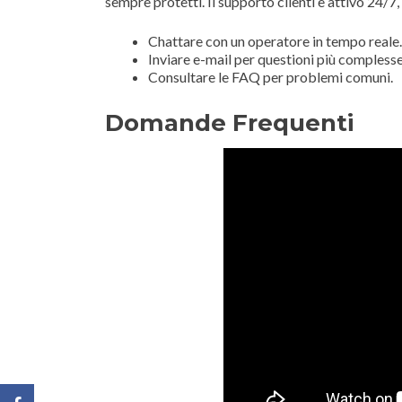
sempre protetti. Il supporto clienti è attivo 24/7
Chattare con un operatore in tempo reale.
Inviare e-mail per questioni più complesse
Consultare le FAQ per problemi comuni.
Domande Frequenti