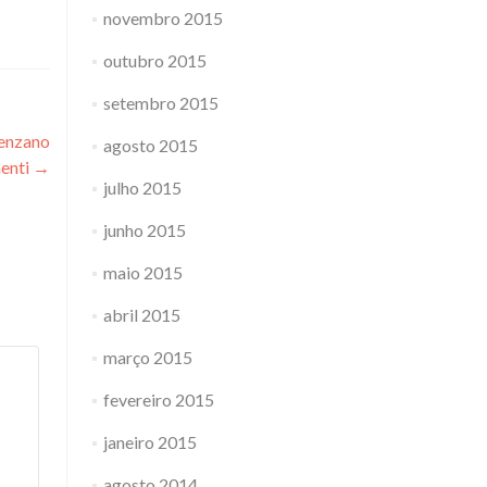
novembro 2015
outubro 2015
setembro 2015
uenzano
agosto 2015
menti
→
julho 2015
junho 2015
maio 2015
abril 2015
março 2015
fevereiro 2015
janeiro 2015
agosto 2014