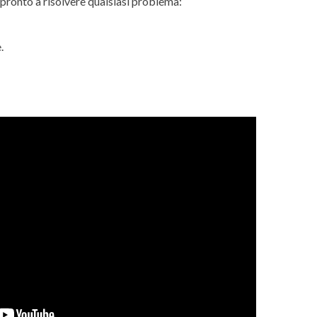
, pronto a risolvere qualsiasi problema:
.