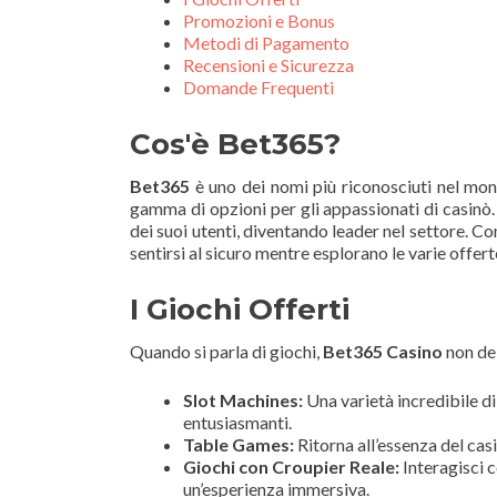
Promozioni e Bonus
Metodi di Pagamento
Recensioni e Sicurezza
Domande Frequenti
Cos'è Bet365?
Bet365
è uno dei nomi più riconosciuti nel mon
gamma di opzioni per gli appassionati di casinò.
dei suoi utenti, diventando leader nel settore. Con
sentirsi al sicuro mentre esplorano le varie offert
I Giochi Offerti
Quando si parla di giochi,
Bet365 Casino
non del
Slot Machines:
Una varietà incredibile di
entusiasmanti.
Table Games:
Ritorna all’essenza del ca
Giochi con Croupier Reale:
Interagisci c
un’esperienza immersiva.