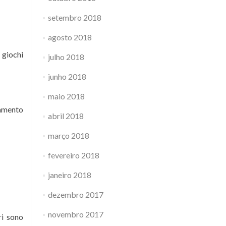
setembro 2018
agosto 2018
 giochi
julho 2018
junho 2018
maio 2018
gamento
abril 2018
março 2018
fevereiro 2018
janeiro 2018
dezembro 2017
novembro 2017
ri sono