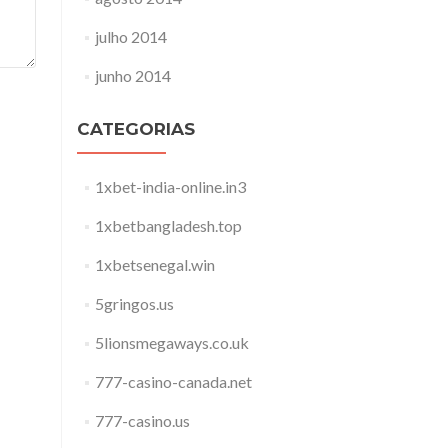
julho 2014
junho 2014
CATEGORIAS
1xbet-india-online.in3
1xbetbangladesh.top
1xbetsenegal.win
5gringos.us
5lionsmegaways.co.uk
777-casino-canada.net
777-casino.us