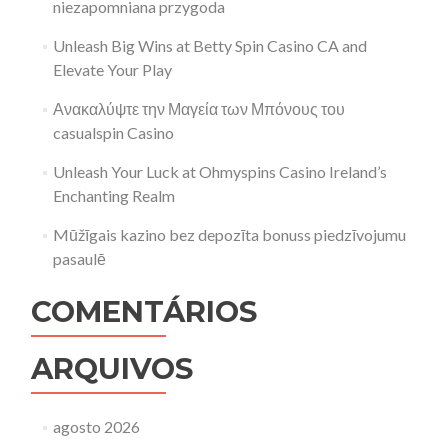
niezapomniana przygoda
Unleash Big Wins at Betty Spin Casino CA and
Elevate Your Play
Ανακαλύψτε την Μαγεία των Μπόνους του
casualspin Casino
Unleash Your Luck at Ohmyspins Casino Ireland’s
Enchanting Realm
Mūžīgais kazino bez depozīta bonuss piedzīvojumu
pasaulē
COMENTÁRIOS
ARQUIVOS
agosto 2026