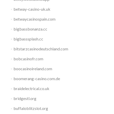
betway-casino-uk.uk
betwaycasinospain.com
bigbassbonanza.cc
bigbasssplash.cc
bitstarzcasinodeutschland.com
bobcasinofr.com
boocasinoireland.com
boomerang-casino.com.de
braidelectrical.co.uk
bridgestl.org
buffaloblitzslot.org