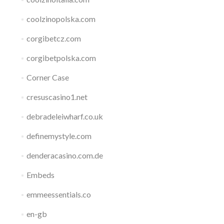
coolzinopolska.com
corgibetcz.com
corgibetpolska.com
Corner Case
cresuscasino1.net
debradeleiwharf.co.uk
definemystyle.com
denderacasino.com.de
Embeds
emmeessentials.co
en-gb