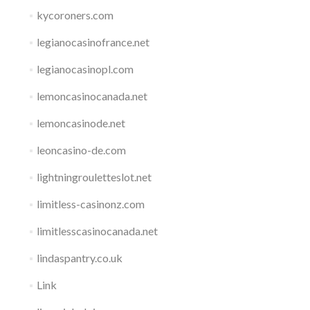
kycoroners.com
legianocasinofrance.net
legianocasinopl.com
lemoncasinocanada.net
lemoncasinode.net
leoncasino-de.com
lightningrouletteslot.net
limitless-casinonz.com
limitlesscasinocanada.net
lindaspantry.co.uk
Link