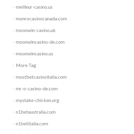
meilleur-casino.us
monrocasinocanada.com
moonwin-casino.uk
moonwincasino-de.com
moonwincasino.us
More Tag
mostbetcasinoitalia.com
mr-o-casino-de.com
mystake-chicken.org
n1betaustralia.com
n1betitalia.com