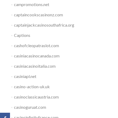
campromotions.net
captaincookscasinonz.com
captainjackcasinosouthafrica.org
Captions
cashofcleopatraslot.com
casiniacasinocanada.com
casiniacasinoitalia.com
casiniapl.net
casino-action-uk.uk
casinoclassicaustria.com
casinoguruat.com
casinoinfinityfrance.com