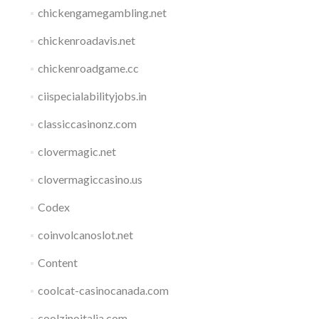
chickengamegambling.net
chickenroadavis.net
chickenroadgame.cc
ciispecialabilityjobs.in
classiccasinonz.com
clovermagic.net
clovermagiccasino.us
Codex
coinvolcanoslot.net
Content
coolcat-casinocanada.com
coolzinoitalia.com