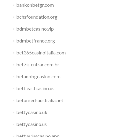
bankonbetgr.com
bchsfoundation.org
bdmbetcasino.vip
bdmbetfrance.org
bet365casinoitalia.com
bet7k-entrar.com.br
betanobgcasino.com
betbeastcasino.us
betonred-australia.net
bettycasino.uk
bettycasino.us
bettywinscasino.app