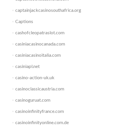
captainjackcasinosouthafrica.org
Captions
cashofcleopatraslot.com
casiniacasinocanada.com
casiniacasinoitalia.com
casiniapl.net
casino-action-uk.uk
casinoclassicaustria.com
casinoguruat.com
casinoinfinityfrance.com
casinoinfinityonline.com.de