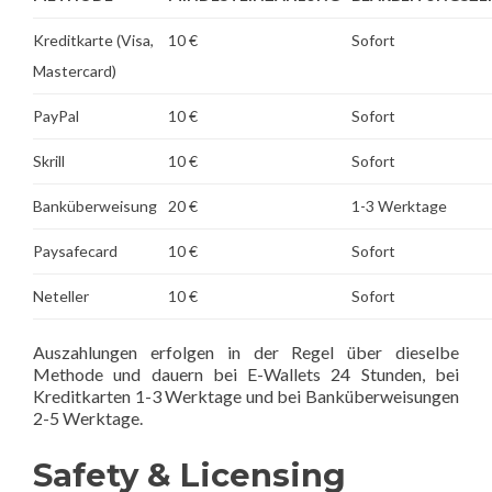
Kreditkarte (Visa,
10 €
Sofort
Mastercard)
PayPal
10 €
Sofort
Skrill
10 €
Sofort
Banküberweisung
20 €
1-3 Werktage
Paysafecard
10 €
Sofort
Neteller
10 €
Sofort
Auszahlungen erfolgen in der Regel über dieselbe
Methode und dauern bei E-Wallets 24 Stunden, bei
Kreditkarten 1-3 Werktage und bei Banküberweisungen
2-5 Werktage.
Safety & Licensing