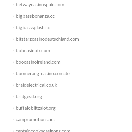
betwaycasinospain.com
bigbassbonanza.cc
bigbasssplash.cc
bitstarzcasinodeutschland.com
bobcasinofr.com
boocasinoireland.com
boomerang-casino.com.de
braidelectrical.co.uk
bridgestl.org
buffaloblitzslot.org
campromotions.net
captaincookscasinonz.com