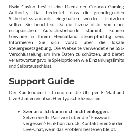
Bwin Casino besitzt eine Lizenz der Curaçao Gaming
Authority. Das bedeutet, dass die grundlegenden
Sicherheitsstandards eingehalten werden. Trotzdem
sollten Sie beachten: Da die Lizenz nicht von einer
europäischen Aufsichtsbehörde stammt, können
Gewinne in Ihrem Heimatland steuerpflichtig sein.
Informieren Sie sich vorab über die lokale
Steuergesetzgebung. Die Webseite verwendet eine SSL-
Verschlüsselung, um Ihre Daten zu schützen, und bietet
verantwortungsvolle Spieloptionen wie Einzahlungslimits
und Selbstausschluss.
Support Guide
Der Kundendienst ist rund um die Uhr per E-Mail und
Live-Chat erreichbar. Hier typische Szenarien:
Szenario: Ich kann mich nicht einloggen.
–
Setzen Sie Ihr Passwort über die “Passwort
vergessen”-Funktion zurück. Kontaktieren Sie den
Live-Chat, wenn das Problem bestehen bleibt.