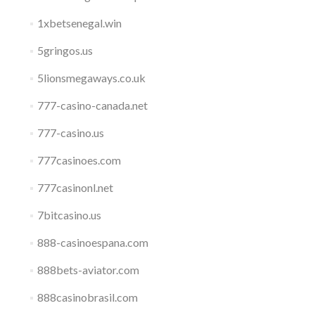
1xbetsenegal.win
5gringos.us
5lionsmegaways.co.uk
777-casino-canada.net
777-casino.us
777casinoes.com
777casinonl.net
7bitcasino.us
888-casinoespana.com
888bets-aviator.com
888casinobrasil.com