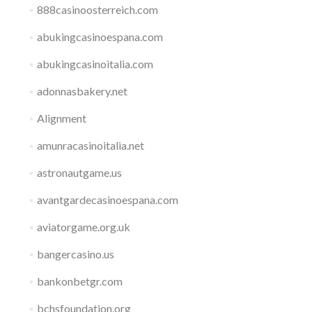
888casinoosterreich.com
abukingcasinoespana.com
abukingcasinoitalia.com
adonnasbakery.net
Alignment
amunracasinoitalia.net
astronautgame.us
avantgardecasinoespana.com
aviatorgame.org.uk
bangercasino.us
bankonbetgr.com
bchsfoundation.org