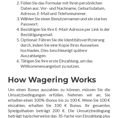
Füllen Sie das Formular mit Ihren persönlichen
Daten aus: Vor- und Nachname, Geburtsdatum,
Adresse, E-Mail und Telefonnummer.
Wählen Sie einen Benutzernamen und ein starkes
Passwort.
Bestätigen Sie Ihre E-Mail-Adresse per Link in der
Bestätigungsmail.
Optional: Führen Sie die Identitätsverifizierung
durch, indem Sie eine Kopie Ihres Ausweises
hochladen. Dies beschleunigt spätere
Auszahlungen.
Tätigen Sie Ihre erste Einzahlung, um das
Willkommensangebot zu nutzen.
How Wagering Works
Um einen Bonus auszahlen zu können, müssen Sie die
Umsatzbedingungen erfüllen. Nehmen wir an, Sie
erhalten einen 100%-Bonus bis zu 100 €. Wenn Sie 100 €
einzahlen, erhalten Sie 100 € Bonus. Ihr gesamtes
Spielguthaben beträgt 200 €. Die Umsatzbedingung
beträgt typischerweise das 35-fache von Einzahlung plus