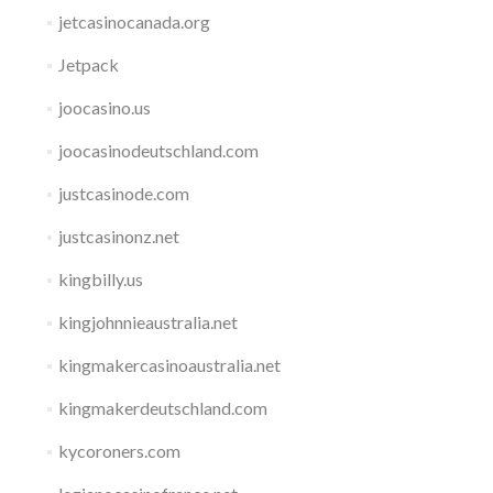
jetcasinocanada.org
Jetpack
joocasino.us
joocasinodeutschland.com
justcasinode.com
justcasinonz.net
kingbilly.us
kingjohnnieaustralia.net
kingmakercasinoaustralia.net
kingmakerdeutschland.com
kycoroners.com