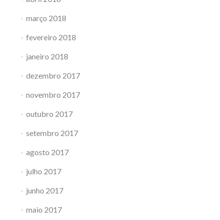
março 2018
fevereiro 2018
janeiro 2018
dezembro 2017
novembro 2017
outubro 2017
setembro 2017
agosto 2017
julho 2017
junho 2017
maio 2017