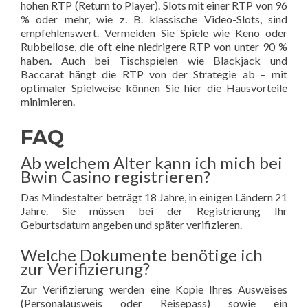
hohen RTP (Return to Player). Slots mit einer RTP von 96
% oder mehr, wie z. B. klassische Video-Slots, sind
empfehlenswert. Vermeiden Sie Spiele wie Keno oder
Rubbellose, die oft eine niedrigere RTP von unter 90 %
haben. Auch bei Tischspielen wie Blackjack und
Baccarat hängt die RTP von der Strategie ab – mit
optimaler Spielweise können Sie hier die Hausvorteile
minimieren.
FAQ
Ab welchem Alter kann ich mich bei
Bwin Casino registrieren?
Das Mindestalter beträgt 18 Jahre, in einigen Ländern 21
Jahre. Sie müssen bei der Registrierung Ihr
Geburtsdatum angeben und später verifizieren.
Welche Dokumente benötige ich
zur Verifizierung?
Zur Verifizierung werden eine Kopie Ihres Ausweises
(Personalausweis oder Reisepass) sowie ein