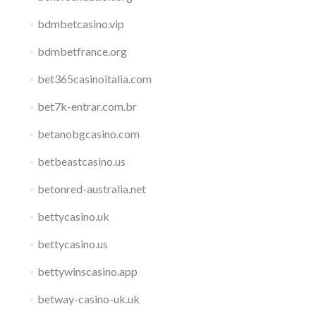
bdmbetcasino.vip
bdmbetfrance.org
bet365casinoitalia.com
bet7k-entrar.com.br
betanobgcasino.com
betbeastcasino.us
betonred-australia.net
bettycasino.uk
bettycasino.us
bettywinscasino.app
betway-casino-uk.uk