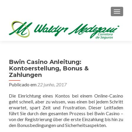
ALTER
Bwin Casino Anleitung:
Kontoerstellung, Bonus &
Zahlungen
Publicado em
22 junho, 2017
Die Einrichtung eines Kontos bei einem Online-Casino
geht schnell, aber zu wissen, was einen bei jedem Schritt
erwartet, spart Zeit und Frustration. Dieser Leitfaden
führt Sie durch den gesamten Prozess bei Bwin Casino –
von der Registrierung über die erste Einzahlung bis hin zu
den Bonusbedingungen und Sicherheitsaspekten.