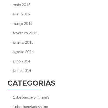
maio 2015
abril 2015
março 2015
fevereiro 2015
janeiro 2015
agosto 2014
julho 2014
junho 2014
CATEGORIAS
1xbet-india-online.in3
1xbetbangladesh.top