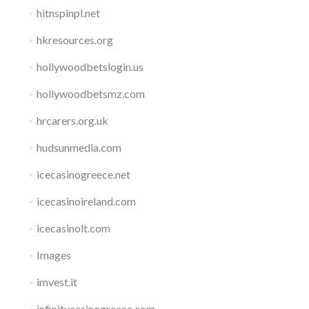
hitnspinpl.net
hkresources.org
hollywoodbetslogin.us
hollywoodbetsmz.com
hrcarers.org.uk
hudsunmedia.com
icecasinogreece.net
icecasinoireland.com
icecasinolt.com
Images
imvest.it
infinitycasinogreece.com