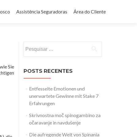
nosco
Assistência Seguradoras
Área do Cliente
Pesquisar
por:
wie Sie
POSTS RECENTES
chtigen
Entfesselte Emotionen und
unerwartete Gewinne mit Stake 7
Erfahrungen
Skrivnostna moč spinogambino za
očaravanje in navdušenje
Die aufregende Welt von Spinania
), die