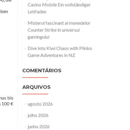
Casino Mobile Ein vollständiger
eben
Leitfaden
Misterul fascinant al monedelor
Counter Strike în universul
gamingului
Dive into Kiwi Chaos with Plinko
Game Adventures in NZ
COMENTÁRIOS
ARQUIVOS
nus bis
n 100 €
agosto 2026
julho 2026
junho 2026