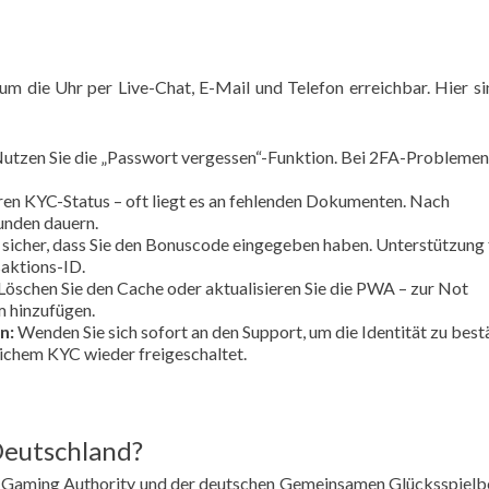
m die Uhr per Live-Chat, E-Mail und Telefon erreichbar. Hier si
utzen Sie die „Passwort vergessen“-Funktion. Bei 2FA-Problemen
ren KYC-Status – oft liegt es an fehlenden Dokumenten. Nach
tunden dauern.
e sicher, dass Sie den Bonuscode eingegeben haben. Unterstützung
saktions-ID.
Löschen Sie den Cache oder aktualisieren Sie die PWA – zur Not
m hinzufügen.
n:
Wenden Sie sich sofort an den Support, um die Identität zu best
eichem KYC wieder freigeschaltet.
 Deutschland?
lta Gaming Authority und der deutschen Gemeinsamen Glücksspiel