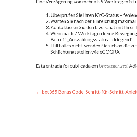
Eine Verzögerung von mehr als 5 Werktagen ist u
Überprüfen Sie Ihren KYC-Status – fehle
Warten Sie nach der Einreichung maximal 
Kontaktieren Sie den Live-Chat mit Ihrer 
Wenn nach 7 Werktagen keine Bewegung er
Betreff „Auszahlungsstatus – dringend“.
Hilft alles nicht, wenden Sie sich an die
Schlichtungsstellen wie eCOGRA.
Esta entrada foi publicada em
Uncategorized
. Ad
Navegação
←
bet365 Bonus Code: Schritt-für-Schritt-Anleit
de
Post