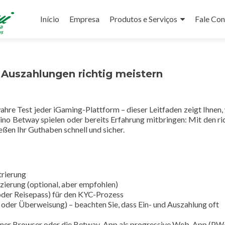
Pular
para
Início
Empresa
Produtos e Serviços
Fale Co
o
conteúdo
 Auszahlungen richtig meistern
wahre Test jeder iGaming-Plattform – dieser Leitfaden zeigt Ihnen, 
sino Betway spielen oder bereits Erfahrung mitbringen: Mit den ri
ßen Ihr Guthaben schnell und sicher.
trierung
zierung (optional, aber empfohlen)
der Reisepass) für den KYC-Prozess
t oder Überweisung) – beachten Sie, dass Ein- und Auszahlung oft
erner Browser oder die Betway-App als progressive Web-App (PWA