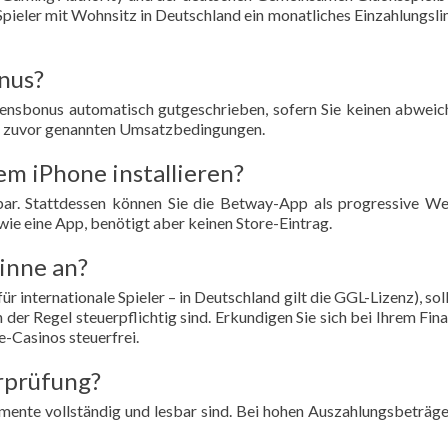
Spieler mit Wohnsitz in Deutschland ein monatliches Einzahlungsli
nus?
ensbonus automatisch gutgeschrieben, sofern Sie keinen abwei
n zuvor genannten Umsatzbedingungen.
em iPhone installieren?
gbar. Stattdessen können Sie die Betway-App als progressive 
 wie eine App, benötigt aber keinen Store-Eintrag.
inne an?
r internationale Spieler – in Deutschland gilt die GGL-Lizenz), soll
der Regel steuerpflichtig sind. Erkundigen Sie sich bei Ihrem Fin
e-Casinos steuerfrei.
rprüfung?
umente vollständig und lesbar sind. Bei hohen Auszahlungsbeträg