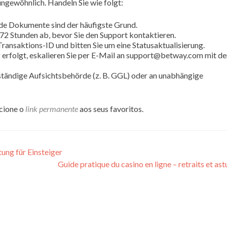
ngewöhnlich. Handeln Sie wie folgt:
nde Dokumente sind der häufigste Grund.
72 Stunden ab, bevor Sie den Support kontaktieren.
Transaktions-ID und bitten Sie um eine Statusaktualisierung.
folgt, eskalieren Sie per E-Mail an
support@betway.com
mit d
 zuständige Aufsichtsbehörde (z. B. GGL) oder an unabhängige
icione o
link permanente
aos seus favoritos.
ung für Einsteiger
Guide pratique du casino en ligne – retraits et as