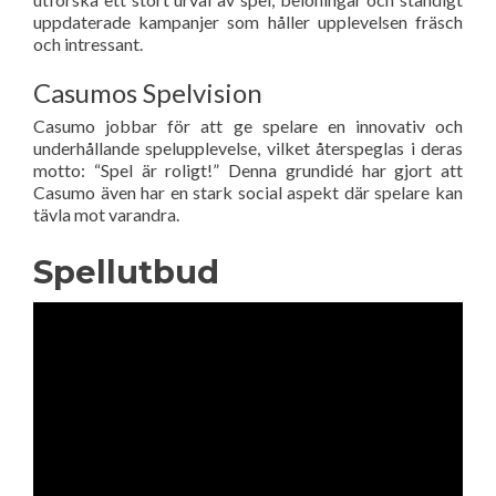
uppdaterade kampanjer som håller upplevelsen fräsch
och intressant.
Casumos Spelvision
Casumo jobbar för att ge spelare en innovativ och
underhållande spelupplevelse, vilket återspeglas i deras
motto: “Spel är roligt!” Denna grundidé har gjort att
Casumo även har en stark social aspekt där spelare kan
tävla mot varandra.
Spellutbud