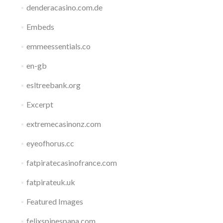
denderacasino.com.de
Embeds
emmeessentials.co
en-gb
esltreebank.org
Excerpt
extremecasinonz.com
eyeofhorus.cc
fatpiratecasinofrance.com
fatpirateuk.uk
Featured Images
felixspinespana.com