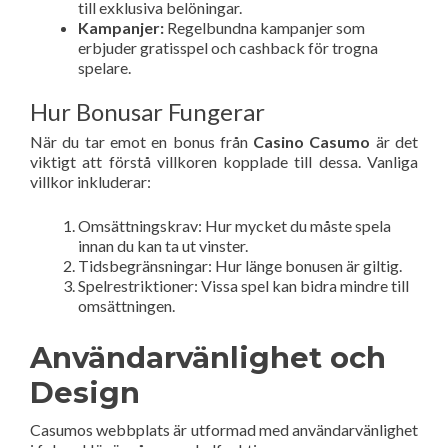
till exklusiva belöningar.
Kampanjer:
Regelbundna kampanjer som
erbjuder gratisspel och cashback för trogna
spelare.
Hur Bonusar Fungerar
När du tar emot en bonus från
Casino Casumo
är det
viktigt att förstå villkoren kopplade till dessa. Vanliga
villkor inkluderar:
Omsättningskrav: Hur mycket du måste spela
innan du kan ta ut vinster.
Tidsbegränsningar: Hur länge bonusen är giltig.
Spelrestriktioner: Vissa spel kan bidra mindre till
omsättningen.
Användarvänlighet och
Design
Casumos webbplats är utformad med användarvänlighet