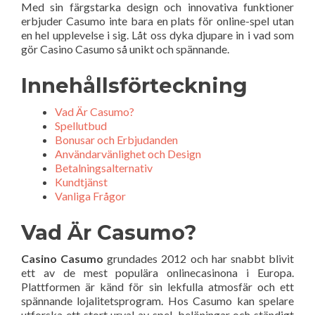
Med sin färgstarka design och innovativa funktioner
erbjuder Casumo inte bara en plats för online-spel utan
en hel upplevelse i sig. Låt oss dyka djupare in i vad som
gör Casino Casumo så unikt och spännande.
Innehållsförteckning
Vad Är Casumo?
Spellutbud
Bonusar och Erbjudanden
Användarvänlighet och Design
Betalningsalternativ
Kundtjänst
Vanliga Frågor
Vad Är Casumo?
Casino Casumo
grundades 2012 och har snabbt blivit
ett av de mest populära onlinecasinona i Europa.
Plattformen är känd för sin lekfulla atmosfär och ett
spännande lojalitetsprogram. Hos Casumo kan spelare
utforska ett stort urval av spel, belöningar och ständigt