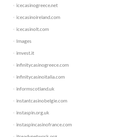
icecasinogreece.net
icecasinoireland.com
icecasinolt.com
Images
imvest.it
infinitycasinogreece.com
infinitycasinoitalia.com
informscotland.uk
instantcasinobelgie.com
instaspin.org.uk
instaspincasinofrance.com
itreadynetwork.org