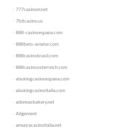
777casinonl.net
7bitcasino.us
888-casinoespana.com
888bets-aviator.com
888casinobrasil.com
888casinoosterreich.com
abukingcasinoespana.com
abukingcasinoitalia.com
adonnasbakery.net
Alignment
amunracasinoitalia.net