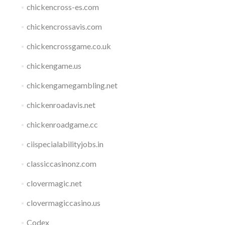
chickencross-es.com
chickencrossavis.com
chickencrossgame.co.uk
chickengame.us
chickengamegambling.net
chickenroadavis.net
chickenroadgame.cc
ciispecialabilityjobs.in
classiccasinonz.com
clovermagic.net
clovermagiccasino.us
Codex