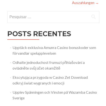
Post
Auszahlungen
→
Pesquisar
por:
POSTS RECENTES
Upptäck exklusiva Amunra Casino bonuskoder som
förvandlar spelupplevelsen
Odhalte jednoduchost frumuzi přihlašování a
ovládněte svůj účet okamžitě
Ekscytująca przygoda w Casino Zet Download
odkryj świat wygranych i emocji
Upplev Spänningen och Vinsten på Wazamba Casino
Sverige