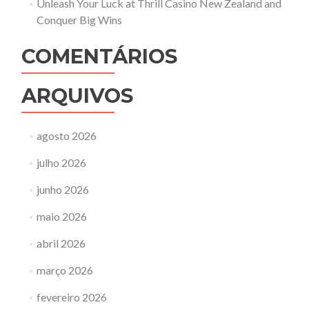
Unleash Your Luck at Thrill Casino New Zealand and
Conquer Big Wins
COMENTÁRIOS
ARQUIVOS
agosto 2026
julho 2026
junho 2026
maio 2026
abril 2026
março 2026
fevereiro 2026