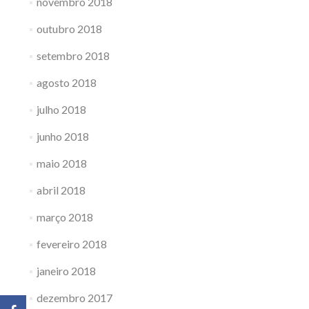
novembro 2018
outubro 2018
setembro 2018
agosto 2018
julho 2018
junho 2018
maio 2018
abril 2018
março 2018
fevereiro 2018
janeiro 2018
dezembro 2017