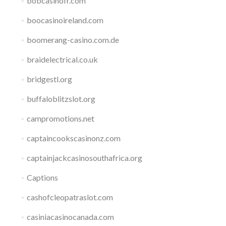
bobcasinofr.com
boocasinoireland.com
boomerang-casino.com.de
braidelectrical.co.uk
bridgestl.org
buffaloblitzslot.org
campromotions.net
captaincookscasinonz.com
captainjackcasinosouthafrica.org
Captions
cashofcleopatraslot.com
casiniacasinocanada.com