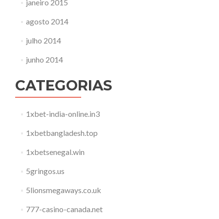
janeiro 2015
agosto 2014
julho 2014
junho 2014
CATEGORIAS
1xbet-india-online.in3
1xbetbangladesh.top
1xbetsenegal.win
5gringos.us
5lionsmegaways.co.uk
777-casino-canada.net