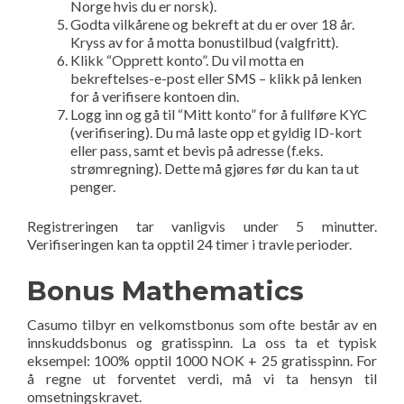
Norge hvis du er norsk).
Godta vilkårene og bekreft at du er over 18 år.
Kryss av for å motta bonustilbud (valgfritt).
Klikk “Opprett konto”. Du vil motta en
bekreftelses-e-post eller SMS – klikk på lenken
for å verifisere kontoen din.
Logg inn og gå til “Mitt konto” for å fullføre KYC
(verifisering). Du må laste opp et gyldig ID-kort
eller pass, samt et bevis på adresse (f.eks.
strømregning). Dette må gjøres før du kan ta ut
penger.
Registreringen tar vanligvis under 5 minutter.
Verifiseringen kan ta opptil 24 timer i travle perioder.
Bonus Mathematics
Casumo tilbyr en velkomstbonus som ofte består av en
innskuddsbonus og gratisspinn. La oss ta et typisk
eksempel: 100% opptil 1000 NOK + 25 gratisspinn. For
å regne ut forventet verdi, må vi ta hensyn til
omsetningskravet.