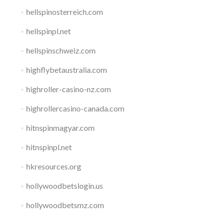
hellspinosterreich.com
hellspinpl.net
hellspinschweiz.com
highflybetaustralia.com
highroller-casino-nz.com
highrollercasino-canada.com
hitnspinmagyar.com
hitnspinpl.net
hkresources.org
hollywoodbetslogin.us
hollywoodbetsmz.com