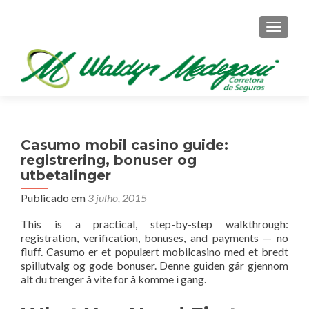
ALTER
Casumo mobil casino guide:
registrering, bonuser og
utbetalinger
Publicado em
3 julho, 2015
This is a practical, step-by-step walkthrough:
registration, verification, bonuses, and payments — no
fluff. Casumo er et populært mobilcasino med et bredt
spillutvalg og gode bonuser. Denne guiden går gjennom
alt du trenger å vite for å komme i gang.