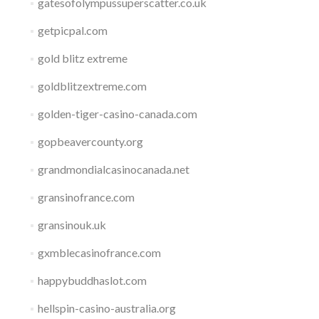
gatesofolympussuperscatter.co.uk
getpicpal.com
gold blitz extreme
goldblitzextreme.com
golden-tiger-casino-canada.com
gopbeavercounty.org
grandmondialcasinocanada.net
gransinofrance.com
gransinouk.uk
gxmblecasinofrance.com
happybuddhaslot.com
hellspin-casino-australia.org