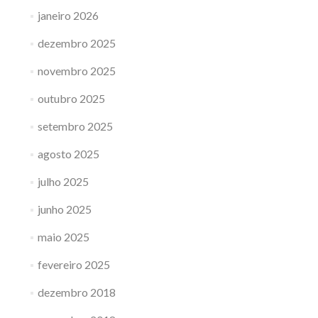
janeiro 2026
dezembro 2025
novembro 2025
outubro 2025
setembro 2025
agosto 2025
julho 2025
junho 2025
maio 2025
fevereiro 2025
dezembro 2018