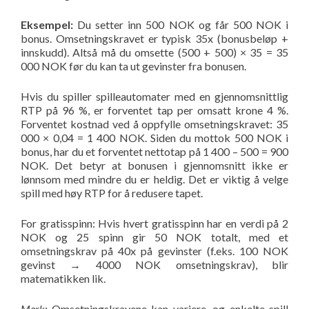
Eksempel:
Du setter inn 500 NOK og får 500 NOK i
bonus. Omsetningskravet er typisk 35x (bonusbeløp +
innskudd). Altså må du omsette (500 + 500) × 35 = 35
000 NOK før du kan ta ut gevinster fra bonusen.
Hvis du spiller spilleautomater med en gjennomsnittlig
RTP på 96 %, er forventet tap per omsatt krone 4 %.
Forventet kostnad ved å oppfylle omsetningskravet: 35
000 × 0,04 = 1 400 NOK. Siden du mottok 500 NOK i
bonus, har du et forventet nettotap på 1 400 – 500 = 900
NOK. Det betyr at bonusen i gjennomsnitt ikke er
lønnsom med mindre du er heldig. Det er viktig å velge
spill med høy RTP for å redusere tapet.
For gratisspinn: Hvis hvert gratisspinn har en verdi på 2
NOK og 25 spinn gir 50 NOK totalt, med et
omsetningskrav på 40x på gevinster (f.eks. 100 NOK
gevinst → 4000 NOK omsetningskrav), blir
matematikken lik.
Merk:
Omsetningskravene kan variere, og enkelte spill