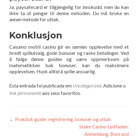
Ja, paysafecard er tilgjengelig for innskudd, men du kan
ikke ta ut penger til denne metoden. Du må bruke en
annen metode for uttak.
Konklusjon
Casumo mobil casino gir en sømløs opplevelse med et
bredt spillutvalg, gode bonuser og raske betalinger. Ved
å følge denne guiden og være oppmerksom på
matematikken bak bonuser, kan du maksimere
opplevelsen. Husk alltid å spille ansvarlig.
Esta entrada foi publicada em
Uncategorized
. Adicione o
link permanente
aos seus favoritos.
Navegação
←
Praktisk guide: registrering, bonuser og uttak
Stake Casino Leitfaden:
de
Anmeldung, Boni und