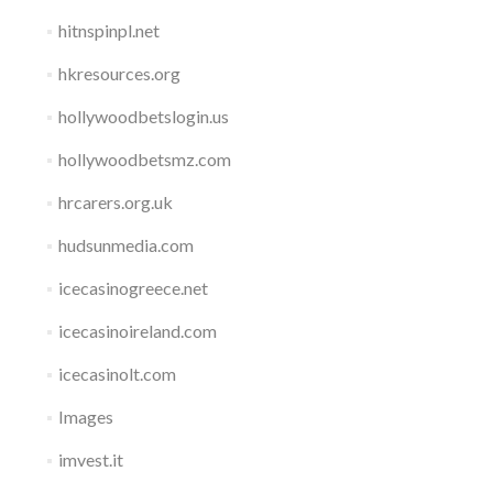
hitnspinpl.net
hkresources.org
hollywoodbetslogin.us
hollywoodbetsmz.com
hrcarers.org.uk
hudsunmedia.com
icecasinogreece.net
icecasinoireland.com
icecasinolt.com
Images
imvest.it