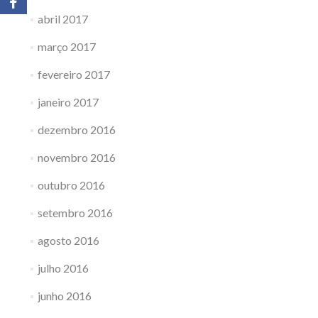
abril 2017
março 2017
fevereiro 2017
janeiro 2017
dezembro 2016
novembro 2016
outubro 2016
setembro 2016
agosto 2016
julho 2016
junho 2016