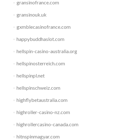
gransinofrance.com
gransinouk.uk
gxmblecasinofrance.com
happybuddhaslot.com
hellspin-casino-australia.org
hellspinosterreich.com
hellspinpl.net
hellspinschweiz.com
highflybetaustralia.com
highroller-casino-nz.com
highrollercasino-canada.com
hitnspinmagyar.com