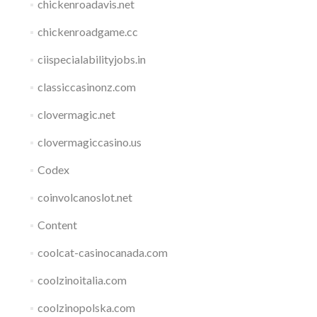
chickenroadavis.net
chickenroadgame.cc
ciispecialabilityjobs.in
classiccasinonz.com
clovermagic.net
clovermagiccasino.us
Codex
coinvolcanoslot.net
Content
coolcat-casinocanada.com
coolzinoitalia.com
coolzinopolska.com