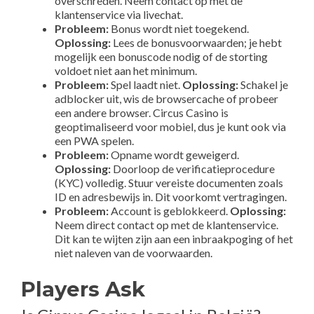
overschreden. Neem contact op met de
klantenservice via livechat.
Probleem:
Bonus wordt niet toegekend.
Oplossing:
Lees de bonusvoorwaarden; je hebt
mogelijk een bonuscode nodig of de storting
voldoet niet aan het minimum.
Probleem:
Spel laadt niet.
Oplossing:
Schakel je
adblocker uit, wis de browsercache of probeer
een andere browser. Circus Casino is
geoptimaliseerd voor mobiel, dus je kunt ook via
een PWA spelen.
Probleem:
Opname wordt geweigerd.
Oplossing:
Doorloop de verificatieprocedure
(KYC) volledig. Stuur vereiste documenten zoals
ID en adresbewijs in. Dit voorkomt vertragingen.
Probleem:
Account is geblokkeerd.
Oplossing:
Neem direct contact op met de klantenservice.
Dit kan te wijten zijn aan een inbraakpoging of het
niet naleven van de voorwaarden.
Players Ask