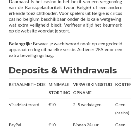
Daarnaast is het casino in het bezit van een vergunning
van de Kansspelautoriteit (voor België) of een andere
erkende toezichthouder. Voor spelers uit België is circus
casino belgium beschikbaar onder de lokale wetgeving,
wat extra veiligheid biedt. Verifieer altijd het keurmerk
op de website voordat je stort.
Belangrijk:
Bewaar je wachtwoord nooit op een gedeeld
apparaat en log uit na elke sessie. Activeer 2FA voor een
extra beveiligingslaag.
Deposits & Withdrawals
BETAALMETHODE
MINIMALE
VERWERKINGSTIJD
KOSTE
STORTING
OPNAME
Visa/Mastercard
€10
2–5 werkdagen
Geen
(casino)
PayPal
€10
Binnen 24 uur
Geen