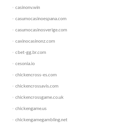
casinonv.win
casumocasinoespana.com
casumocasinosverige.com
caxinocasinonz.com
cbet-gg.br.com
cesonia.io
chickencross-es.com
chickencrossavis.com
chickencrossgame.co.uk
chickengame.us
chickengamegambling.net