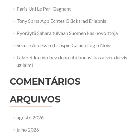
Paris Uni Le Pari Gagnant
Tony Spins App Echtes Glücksrad Erlebnis
Pyöräytä Sahara tulvaan Suomen kasinovoittoja
Secure Access to Liraspin Casino Login Now
Lalabet kazino bez depozīta bonusi kas atver durvis
uz laimi
COMENTÁRIOS
ARQUIVOS
agosto 2026
julho 2026