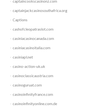
captaincookscasinonz.com
captainjackcasinosouthafrica.org
Captions
cashofcleopatraslot.com
casiniacasinocanada.com
casiniacasinoitalia.com
casiniapl.net
casino-action-uk.uk
casinoclassicaustria.com
casinoguruat.com
casinoinfinityfrance.com
casinoinfinityonline.com.de