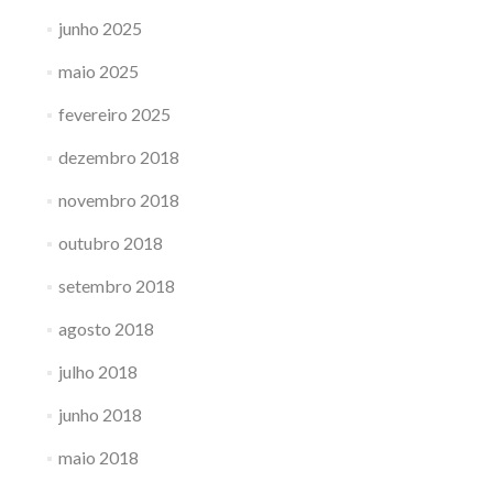
junho 2025
maio 2025
fevereiro 2025
dezembro 2018
novembro 2018
outubro 2018
setembro 2018
agosto 2018
julho 2018
junho 2018
maio 2018