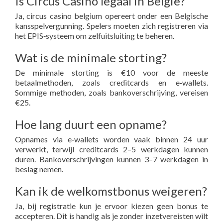
Is Circus Casino legaal in België?
Ja, circus casino belgium opereert onder een Belgische
kansspelvergunning. Spelers moeten zich registreren via
het EPIS‑systeem om zelfuitsluiting te beheren.
Wat is de minimale storting?
De minimale storting is €10 voor de meeste
betaalmethoden, zoals creditcards en e‑wallets.
Sommige methoden, zoals bankoverschrijving, vereisen
€25.
Hoe lang duurt een opname?
Opnames via e‑wallets worden vaak binnen 24 uur
verwerkt, terwijl creditcards 2–5 werkdagen kunnen
duren. Bankoverschrijvingen kunnen 3–7 werkdagen in
beslag nemen.
Kan ik de welkomstbonus weigeren?
Ja, bij registratie kun je ervoor kiezen geen bonus te
accepteren. Dit is handig als je zonder inzetvereisten wilt