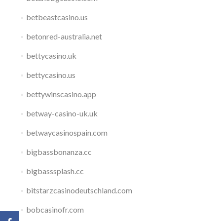
betbeastcasino.us
betonred-australia.net
bettycasino.uk
bettycasino.us
bettywinscasino.app
betway-casino-uk.uk
betwaycasinospain.com
bigbassbonanza.cc
bigbasssplash.cc
bitstarzcasinodeutschland.com
bobcasinofr.com