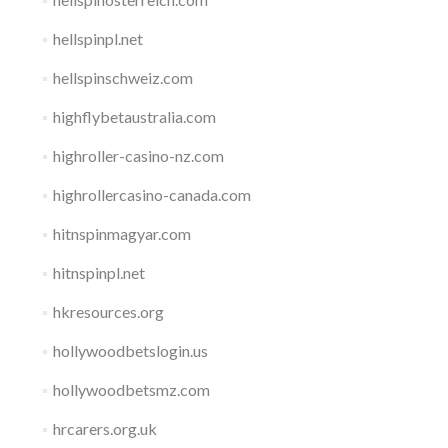
hellspinpl.net
hellspinschweiz.com
highflybetaustralia.com
highroller-casino-nz.com
highrollercasino-canada.com
hitnspinmagyar.com
hitnspinpl.net
hkresources.org
hollywoodbetslogin.us
hollywoodbetsmz.com
hrcarers.org.uk