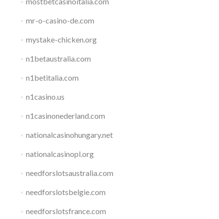
mostbetcasinoitalia.com
mr-o-casino-de.com
mystake-chicken.org
n1betaustralia.com
n1betitalia.com
n1casino.us
n1casinonederland.com
nationalcasinohungary.net
nationalcasinopl.org
needforslotsaustralia.com
needforslotsbelgie.com
needforslotsfrance.com