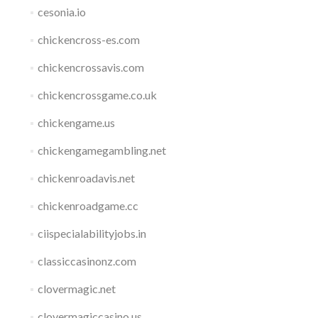
cesonia.io
chickencross-es.com
chickencrossavis.com
chickencrossgame.co.uk
chickengame.us
chickengamegambling.net
chickenroadavis.net
chickenroadgame.cc
ciispecialabilityjobs.in
classiccasinonz.com
clovermagic.net
clovermagiccasino.us