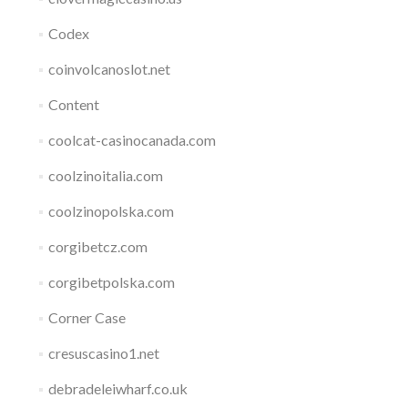
Codex
coinvolcanoslot.net
Content
coolcat-casinocanada.com
coolzinoitalia.com
coolzinopolska.com
corgibetcz.com
corgibetpolska.com
Corner Case
cresuscasino1.net
debradeleiwharf.co.uk