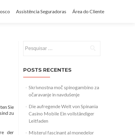
nosco
Assistência Seguradoras
Área do Cliente
Pesquisar
por:
POSTS RECENTES
Skrivnostna moč spinogambino za
očaravanje in navdušenje
Die aufregende Welt von Spinania
ten Sie
sind zu
Casino Mobile Ein vollständiger
Leitfaden
re der
Misterul fascinant al monedelor