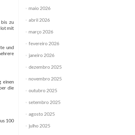
maio 2026
abril 2026
 bis zu
lot mit
março 2026
fevereiro 2026
tte und
mehrere
janeiro 2026
dezembro 2025
novembro 2025
g einen
ber die
outubro 2025
setembro 2025
agosto 2025
lus 100
julho 2025