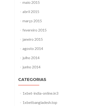
maio 2015
abril 2015
março 2015
fevereiro 2015
janeiro 2015
agosto 2014
julho 2014
junho 2014
CATEGORIAS
1xbet-india-online.in3
1xbetbangladesh.top