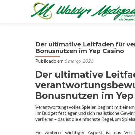
Der ultimative Leitfaden für 
Bonusnutzen im Yep Casino
Publicado em
6 março, 2026
Der ultimative Leitfa
verantwortungsbewu
Bonusnutzen im Yep
Verantwortungsvolles Spielen beginnt mit einem k
Ihr Budget festlegen und sich realistische Gewinn‑
verlieren – das ist die einfachste Regel, um Spie
Ein weiterer wichtiger Aspekt ist das Vers