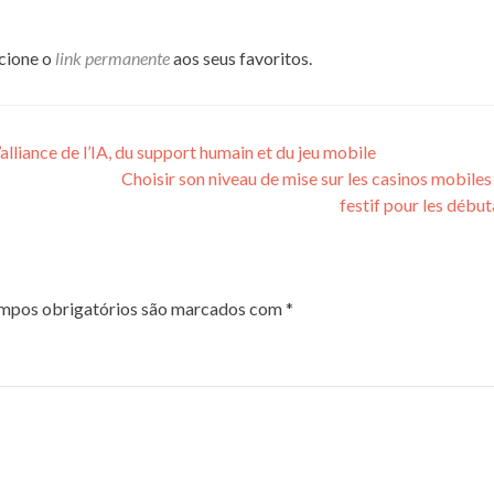
icione o
link permanente
aos seus favoritos.
’alliance de l’IA, du support humain et du jeu mobile
Choisir son niveau de mise sur les casinos mobiles 
festif pour les débu
mpos obrigatórios são marcados com
*