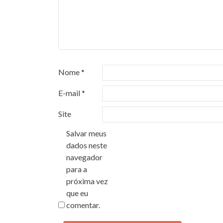
Nome
*
E-mail
*
Site
Salvar meus
dados neste
navegador
para a
próxima vez
que eu
comentar.