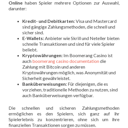
Online
haben Spieler mehrere Optionen zur Auswahl,
darunter:
Kredit- und Debitkarten:
Visa und Mastercard
sind gängige Zahlungsmethoden, die schnell und
sicher sind.
E-Wallets:
Anbieter wie Skrill und Neteller bieten
schnelle Transaktionen und sind für viele Spieler
beliebt.
Kryptowährungen:
Im Boomerang Casino ist
auch
boomerang casino documentation
die
Zahlung mit Bitcoin und anderen
Kryptowährungen möglich, was Anonymität und
Sicherheit gewährleistet.
Banküberweisungen:
Für diejenigen, die es
vorziehen, traditionelle Methoden zu nutzen, sind
auch Banküberweisungen verfügbar.
Die schnellen und sicheren Zahlungsmethoden
ermöglichen es den Spielern, sich ganz auf ihr
Spielerlebnis zu konzentrieren, ohne sich um ihre
finanziellen Transaktionen sorgen zu müssen.