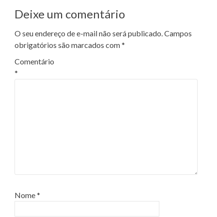
Deixe um comentário
O seu endereço de e-mail não será publicado.
Campos
obrigatórios são marcados com
*
Comentário
*
Nome
*