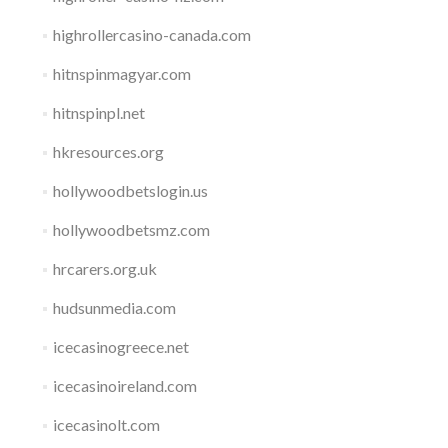
highrollercasino-canada.com
hitnspinmagyar.com
hitnspinpl.net
hkresources.org
hollywoodbetslogin.us
hollywoodbetsmz.com
hrcarers.org.uk
hudsunmedia.com
icecasinogreece.net
icecasinoireland.com
icecasinolt.com