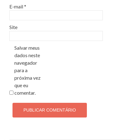
E-mail
*
Site
Salvar meus
dados neste
navegador
para a
próxima vez
que eu
comentar.