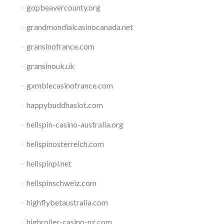
gopbeavercounty.org
grandmondialcasinocanada.net
gransinofrance.com
gransinouk.uk
gxmblecasinofrance.com
happybuddhaslot.com
hellspin-casino-australia.org
hellspinosterreich.com
hellspinpl.net
hellspinschweiz.com
highflybetaustralia.com
highroller-casino-nz.com