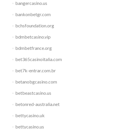
bangercasino.us
bankonbetgr.com
bchsfoundation.org
bdmbetcasino.vip
bdmbetfrance.org
bet365casinoitalia.com
bet7k-entrar.com.br
betanobgcasino.com
betbeastcasino.us
betonred-australia.net
bettycasino.uk
bettycasino.us