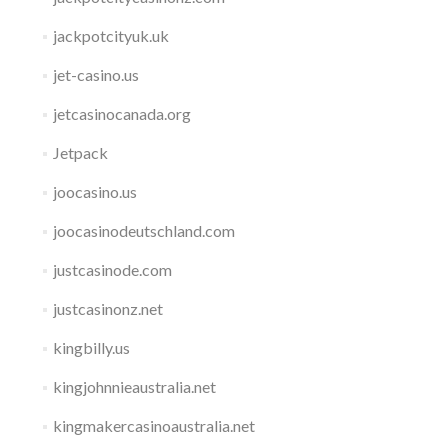
jackpotcityuk.uk
jet-casino.us
jetcasinocanada.org
Jetpack
joocasino.us
joocasinodeutschland.com
justcasinode.com
justcasinonz.net
kingbilly.us
kingjohnnieaustralia.net
kingmakercasinoaustralia.net