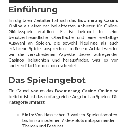
Einführung
Im digitalen Zeitalter hat sich das
Boomerang Casino
Online
als einer der beliebtesten Anbieter für Online-
Glücksspiele etabliert. Es ist bekannt für seine
benutzerfreundliche Oberfläche und eine vielfältige
Auswahl an Spielen, die sowohl Neulinge als auch
erfahrene Spieler ansprechen. In diesem Artikel werden
wir die verschiedenen Aspekte dieses aufregenden
Casinos beleuchten und herausfinden, was es von
anderen Plattformen unterscheidet.
Das Spielangebot
Ein Grund, warum das
Boomerang Casino Online
so
beliebt ist, ist das umfangreiche Angebot an Spielen. Die
Kategorie umfasst:
Slots:
Von klassischen 3-Walzen-Spielautomaten
bis hin zu modernen Video-Slots mit spannenden
Themen und Features.