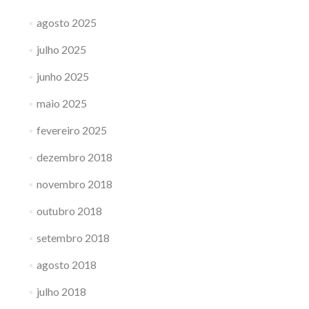
agosto 2025
julho 2025
junho 2025
maio 2025
fevereiro 2025
dezembro 2018
novembro 2018
outubro 2018
setembro 2018
agosto 2018
julho 2018