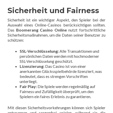
Sicherheit und Fairness
Sicherheit ist ein wichtiger Aspekt, den Spieler bei der
Auswahl eines Online-Casinos berücksichtigen sollten.
Das
Boomerang Casino Online
nutzt fortschrittliche
Sicherheitsmaßnahmen, um die Daten seiner Benutzer zu
schützen:
SSL-Verschlüsselung:
Alle Transaktionen und
persönlichen Daten werden mit hochmoderner
SSL-Verschlüsselung geschützt.
Lizenzierung:
Das Casino ist von einer
anerkannten Glücksspielbehörde lizenziert, was
bedeutet, dass es strengen Vorschriften
unterliegt.
Fair Play:
Die Spiele werden regelmäßig auf
Fairness und Zufälligkeit überprüft, um den
Spielern ein faires Erlebnis zu garantieren.
Mit diesen Sicherheitsvorkehrungen können sich Spieler
entspannen und sorgenfrei spielen, während sie die