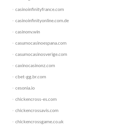
casinoinfinityfrance.com
casinoinfinityonline.com.de
casinonv.win
casumocasinoespana.com
casumocasinosverige.com
caxinocasinonz.com
cbet-gg.br.com
cesonia.io
chickencross-es.com
chickencrossavis.com
chickencrossgame.co.uk