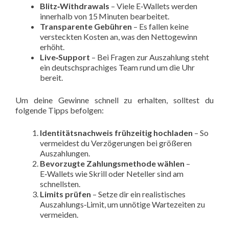
Blitz‑Withdrawals
– Viele E‑Wallets werden
innerhalb von 15 Minuten bearbeitet.
Transparente Gebühren
– Es fallen keine
versteckten Kosten an, was den Nettogewinn
erhöht.
Live‑Support
– Bei Fragen zur Auszahlung steht
ein deutschsprachiges Team rund um die Uhr
bereit.
Um deine Gewinne schnell zu erhalten, solltest du
folgende Tipps befolgen:
Identitätsnachweis frühzeitig hochladen
– So
vermeidest du Verzögerungen bei größeren
Auszahlungen.
Bevorzugte Zahlungsmethode wählen
–
E‑Wallets wie Skrill oder Neteller sind am
schnellsten.
Limits prüfen
– Setze dir ein realistisches
Auszahlungs‑Limit, um unnötige Wartezeiten zu
vermeiden.