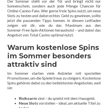
Der Sommer steht vor der Tür und bringt nicht nur
Sonnenschein, sondern auch jede Menge Chancen für
Online‑Casino‑Fans. Wer gerne freie Spins nutzt, um neue
Slots zu testen und dabei echtes Geld zu gewinnen, sollte
jetzt die passenden Tipps kennen. In diesem Leitfaden
zeigen wir dir, wie du das Maximum aus den
Sommer‑Free‑Spin‑Aktionen herausholst – und dabei das
Angebot von Total Casino optimal nutzt.
Warum kostenlose Spins
im Sommer besonders
attraktiv sind
Im Sommer starten viele Anbieter mit speziellen
Promotionen, um die Spielertreue zu steigern. Kostenlose
Spins gehören dabei zu den beliebtesten Angeboten, weil
sie:
Risikoarm
sind – du spielst mit dem Hausgeld.
Neue Slots
vorstellen – ideal, um aktuelle Titel zu
testen.