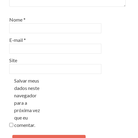
Nome
*
E-mail
*
Site
Salvar meus
dados neste
navegador
para a
próxima vez
que eu
comentar.