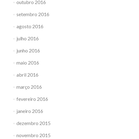
outubro 2016
setembro 2016
agosto 2016
julho 2016
junho 2016
maio 2016
abril 2016
março 2016
fevereiro 2016
janeiro 2016
dezembro 2015
novembro 2015