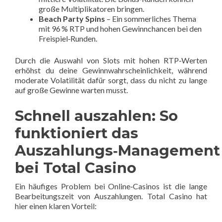
große Multiplikatoren bringen.
Beach Party Spins
– Ein sommerliches Thema
mit 96 % RTP und hohen Gewinnchancen bei den
Freispiel‑Runden.
Durch die Auswahl von Slots mit hohen RTP‑Werten
erhöhst du deine Gewinnwahrscheinlichkeit, während
moderate Volatilität dafür sorgt, dass du nicht zu lange
auf große Gewinne warten musst.
Schnell auszahlen: So
funktioniert das
Auszahlungs‑Management
bei Total Casino
Ein häufiges Problem bei Online‑Casinos ist die lange
Bearbeitungszeit von Auszahlungen. Total Casino hat
hier einen klaren Vorteil: