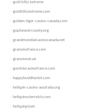
gold blitz extreme
goldblitzextreme.com
golden-tiger-casino-canada.com
gopbeavercounty.org
grandmondialcasinocanada.net
gransinofrance.com
gransinouk.uk
gxmblecasinofrance.com
happybuddhaslot.com
hellspin-casino-australia.org
hellspinosterreich.com
hellspinpl.net