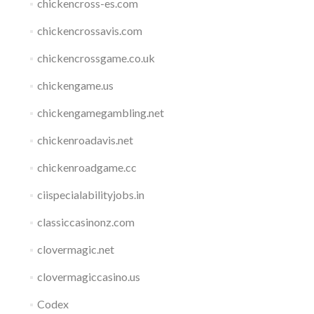
chickencross-es.com
chickencrossavis.com
chickencrossgame.co.uk
chickengame.us
chickengamegambling.net
chickenroadavis.net
chickenroadgame.cc
ciispecialabilityjobs.in
classiccasinonz.com
clovermagic.net
clovermagiccasino.us
Codex