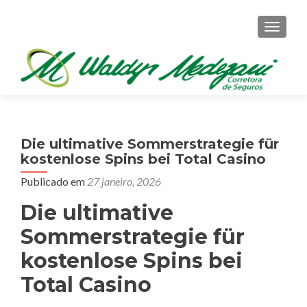
ALTER
Die ultimative Sommerstrategie für
kostenlose Spins bei Total Casino
Publicado em
27 janeiro, 2026
Die ultimative
Sommerstrategie für
kostenlose Spins bei
Total Casino