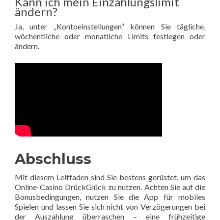
Kann ich mein Einzahlungslimit
ändern?
Ja, unter „Kontoeinstellungen“ können Sie tägliche,
wöchentliche oder monatliche Limits festlegen oder
ändern.
Abschluss
Mit diesem Leitfaden sind Sie bestens gerüstet, um das
Online-Casino DrückGlück zu nutzen. Achten Sie auf die
Bonusbedingungen, nutzen Sie die App für mobiles
Spielen und lassen Sie sich nicht von Verzögerungen bei
der Auszahlung überraschen – eine frühzeitige