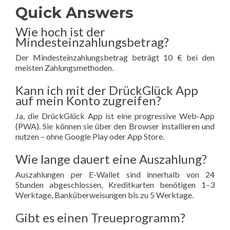
Quick Answers
Wie hoch ist der
Mindesteinzahlungsbetrag?
Der Mindesteinzahlungsbetrag beträgt 10 € bei den
meisten Zahlungsmethoden.
Kann ich mit der DrückGlück App
auf mein Konto zugreifen?
Ja, die DrückGlück App ist eine progressive Web-App
(PWA). Sie können sie über den Browser installieren und
nutzen – ohne Google Play oder App Store.
Wie lange dauert eine Auszahlung?
Auszahlungen per E-Wallet sind innerhalb von 24
Stunden abgeschlossen, Kreditkarten benötigen 1–3
Werktage, Banküberweisungen bis zu 5 Werktage.
Gibt es einen Treueprogramm?