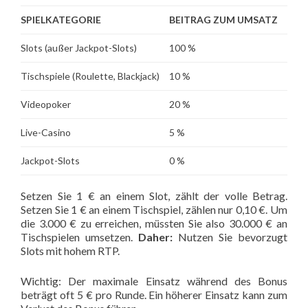
SPIELKATEGORIE
BEITRAG ZUM UMSATZ
Slots (außer Jackpot-Slots)
100 %
Tischspiele (Roulette, Blackjack)
10 %
Videopoker
20 %
Live-Casino
5 %
Jackpot-Slots
0 %
Setzen Sie 1 € an einem Slot, zählt der volle Betrag.
Setzen Sie 1 € an einem Tischspiel, zählen nur 0,10 €. Um
die 3.000 € zu erreichen, müssten Sie also 30.000 € an
Tischspielen umsetzen.
Daher:
Nutzen Sie bevorzugt
Slots mit hohem RTP.
Wichtig: Der maximale Einsatz während des Bonus
beträgt oft 5 € pro Runde. Ein höherer Einsatz kann zum