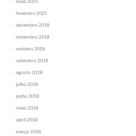
maio 2025
fevereiro 2025
dezembro 2018
novembro 2018
outubro 2018
setembro 2018
agosto 2018
julho 2018
junho 2018
maio 2018
abril 2018
março 2018