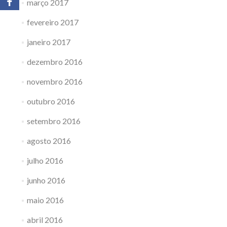
março 2017
fevereiro 2017
janeiro 2017
dezembro 2016
novembro 2016
outubro 2016
setembro 2016
agosto 2016
julho 2016
junho 2016
maio 2016
abril 2016