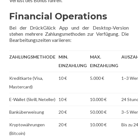
Verlust des Bonus führen.
Financial Operations
Bei der DrückGlück App und der Desktop-Version
stehen mehrere Zahlungsmethoden zur Verfügung. Die
Bearbeitungszeiten variieren:
ZAHLUNGSMETHODE
MIN.
MAX.
AUSZA
EINZAHLUNG
EINZAHLUNG
Kreditkarte (Visa,
10 €
5.000 €
1–3 Wer
Mastercard)
E-Wallet (Skrill, Neteller)
10 €
10.000 €
24 Stun
Banküberweisung
20 €
50.000 €
3–5 Wer
Kryptowährungen
20 €
10.000 €
Bis zu 2
(Bitcoin)