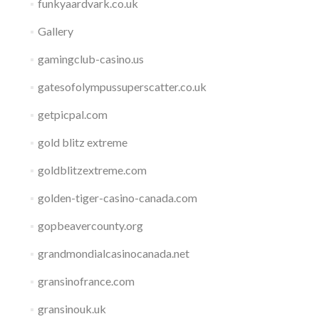
funkyaardvark.co.uk
Gallery
gamingclub-casino.us
gatesofolympussuperscatter.co.uk
getpicpal.com
gold blitz extreme
goldblitzextreme.com
golden-tiger-casino-canada.com
gopbeavercounty.org
grandmondialcasinocanada.net
gransinofrance.com
gransinouk.uk