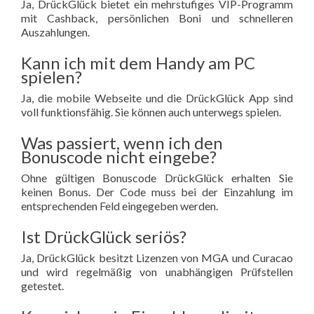
Ja, DrückGlück bietet ein mehrstufiges VIP-Programm
mit Cashback, persönlichen Boni und schnelleren
Auszahlungen.
Kann ich mit dem Handy am PC
spielen?
Ja, die mobile Webseite und die DrückGlück App sind
voll funktionsfähig. Sie können auch unterwegs spielen.
Was passiert, wenn ich den
Bonuscode nicht eingebe?
Ohne gültigen Bonuscode DrückGlück erhalten Sie
keinen Bonus. Der Code muss bei der Einzahlung im
entsprechenden Feld eingegeben werden.
Ist DrückGlück seriös?
Ja, DrückGlück besitzt Lizenzen von MGA und Curacao
und wird regelmäßig von unabhängigen Prüfstellen
getestet.