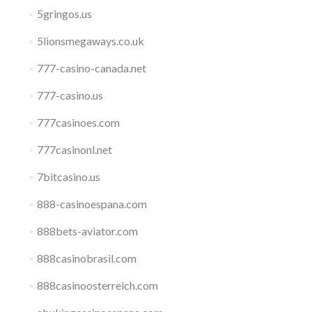
5gringos.us
5lionsmegaways.co.uk
777-casino-canada.net
777-casino.us
777casinoes.com
777casinonl.net
7bitcasino.us
888-casinoespana.com
888bets-aviator.com
888casinobrasil.com
888casinoosterreich.com