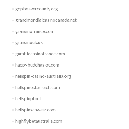
gopbeavercounty.org
grandmondialcasinocanada.net
gransinofrance.com
gransinouk.uk
gxmblecasinofrance.com
happybuddhaslot.com
hellspin-casino-australia.org
hellspinosterreich.com
hellspinpl.net
hellspinschweiz.com
highflybetaustralia.com