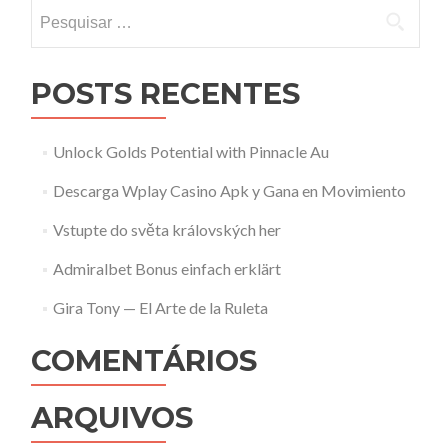
Pesquisar
por:
POSTS RECENTES
Unlock Golds Potential with Pinnacle Au
Descarga Wplay Casino Apk y Gana en Movimiento
Vstupte do světa královských her
Admiralbet Bonus einfach erklärt
Gira Tony — El Arte de la Ruleta
COMENTÁRIOS
ARQUIVOS