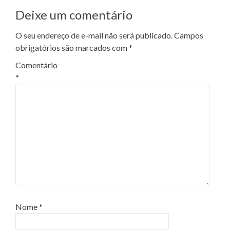
Deixe um comentário
O seu endereço de e-mail não será publicado.
Campos
obrigatórios são marcados com
*
Comentário
*
Nome
*