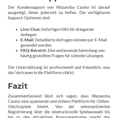
Der Kundensupport von Wazamba Casino ist darauf
ausgelegt, Ihnen jederzeit zu helfen. Die verfügbaren
Support-Optionen sind:
Live-Chat:
Sofortige Hilfe für dringende
Anliegen.
E-Mail:
Detaillierte Anfragen können per E-Mail
gesendet werden.
FAQ-Bereich:
Eine umfassende Sammlung von
häufig gestellten Fragen für schnelle Lösungen.
Die Unterstützung ist professionell und freundlich, was
das Vertrauen in die Plattform stärkt.
Fazit
Zusammenfassend lässt sich sagen, dass Wazamba
Casino eine spannende und sichere Plattform für Online-
Glücksspiele bietet. Von der unkomplizierten
Registrierung über die eindrucksvolle Spielauswahl bis
hin zu den attraktiven Bonusangeboten macht das