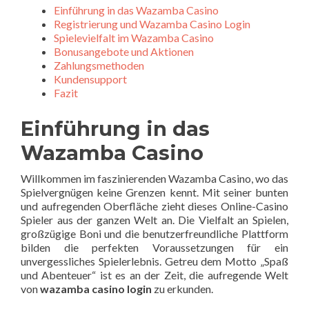
Einführung in das Wazamba Casino
Registrierung und Wazamba Casino Login
Spielevielfalt im Wazamba Casino
Bonusangebote und Aktionen
Zahlungsmethoden
Kundensupport
Fazit
Einführung in das
Wazamba Casino
Willkommen im faszinierenden Wazamba Casino, wo das
Spielvergnügen keine Grenzen kennt. Mit seiner bunten
und aufregenden Oberfläche zieht dieses Online-Casino
Spieler aus der ganzen Welt an. Die Vielfalt an Spielen,
großzügige Boni und die benutzerfreundliche Plattform
bilden die perfekten Voraussetzungen für ein
unvergessliches Spielerlebnis. Getreu dem Motto „Spaß
und Abenteuer“ ist es an der Zeit, die aufregende Welt
von
wazamba casino login
zu erkunden.