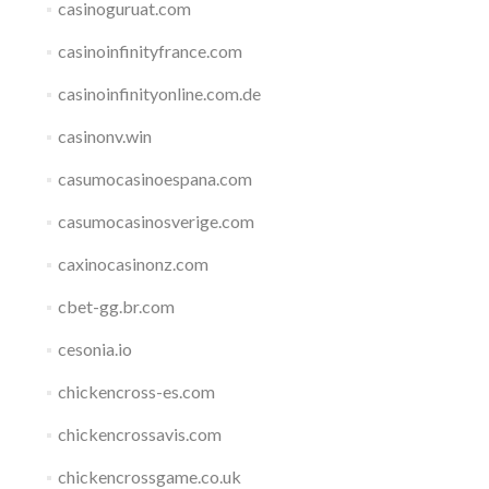
casinoguruat.com
casinoinfinityfrance.com
casinoinfinityonline.com.de
casinonv.win
casumocasinoespana.com
casumocasinosverige.com
caxinocasinonz.com
cbet-gg.br.com
cesonia.io
chickencross-es.com
chickencrossavis.com
chickencrossgame.co.uk