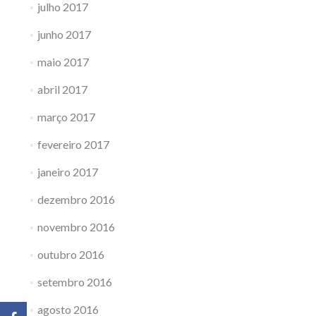
julho 2017
junho 2017
maio 2017
abril 2017
março 2017
fevereiro 2017
janeiro 2017
dezembro 2016
novembro 2016
outubro 2016
setembro 2016
agosto 2016