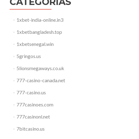
CATEGORIAS
1xbet-india-online.in3
1xbetbangladesh.top
1xbetsenegal.win
5gringos.us
5lionsmegaways.co.uk
777-casino-canada.net
777-casino.us
777casinoes.com
777casinonl.net
7bitcasino.us