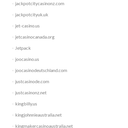
jackpotcitycasinonz.com
jackpotcityuk.uk
jet-casino.us
jetcasinocanada.org
Jetpack
joocasino.us
joocasinodeutschland.com
justcasinode.com
justcasinonz.net
kingbilly.us
kingjohnnieaustralia.net
kingmakercasinoaustralia.net