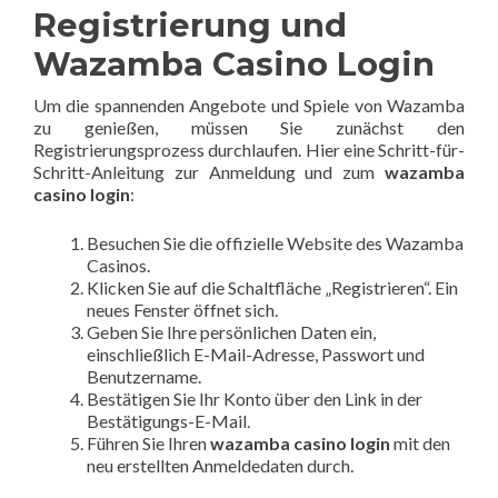
Registrierung und
Wazamba Casino Login
Um die spannenden Angebote und Spiele von Wazamba
zu genießen, müssen Sie zunächst den
Registrierungsprozess durchlaufen. Hier eine Schritt-für-
Schritt-Anleitung zur Anmeldung und zum
wazamba
casino login
:
Besuchen Sie die offizielle Website des Wazamba
Casinos.
Klicken Sie auf die Schaltfläche „Registrieren“. Ein
neues Fenster öffnet sich.
Geben Sie Ihre persönlichen Daten ein,
einschließlich E-Mail-Adresse, Passwort und
Benutzername.
Bestätigen Sie Ihr Konto über den Link in der
Bestätigungs-E-Mail.
Führen Sie Ihren
wazamba casino login
mit den
neu erstellten Anmeldedaten durch.