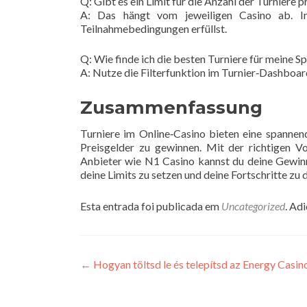
Q: Gibt es ein Limit für die Anzahl der Turniere 
A: Das hängt vom jeweiligen Casino ab. I
Teilnahmebedingungen erfüllst.
Q: Wie finde ich die besten Turniere für meine S
A: Nutze die Filterfunktion im Turnier‑Dashboard
Zusammenfassung
Turniere im Online‑Casino bieten eine spannend
Preisgelder zu gewinnen. Mit der richtigen Vo
Anbieter wie N1 Casino kannst du deine Gewinn
deine Limits zu setzen und deine Fortschritte zu
Esta entrada foi publicada em
Uncategorized
. Ad
Navegação
←
Hogyan töltsd le és telepítsd az Energy Casin
de