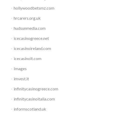
hollywoodbetsmz.com
hrcarers.org.uk
hudsunmedia.com
icecasinogreece.net
icecasinoireland.com
icecasinolt.com
Images
imvest.it
infinitycasinogreece.com
infinitycasinoitalia.com
informscotland.uk