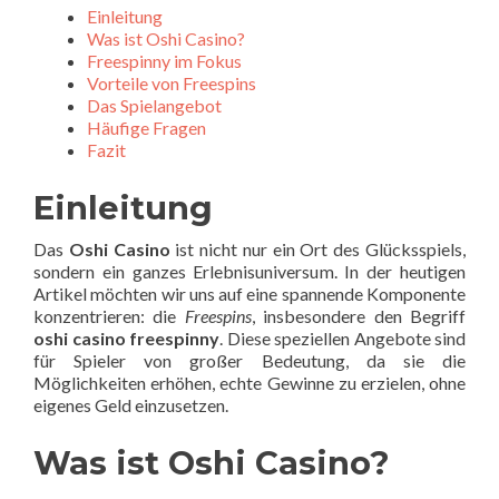
Einleitung
Was ist Oshi Casino?
Freespinny im Fokus
Vorteile von Freespins
Das Spielangebot
Häufige Fragen
Fazit
Einleitung
Das
Oshi Casino
ist nicht nur ein Ort des Glücksspiels,
sondern ein ganzes Erlebnisuniversum. In der heutigen
Artikel möchten wir uns auf eine spannende Komponente
konzentrieren: die
Freespins
, insbesondere den Begriff
oshi casino freespinny
. Diese speziellen Angebote sind
für Spieler von großer Bedeutung, da sie die
Möglichkeiten erhöhen, echte Gewinne zu erzielen, ohne
eigenes Geld einzusetzen.
Was ist Oshi Casino?