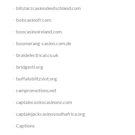
bitstarzcasinodeutschland.com
bobcasinofr.com
boocasinoireland.com
boomerang-casino.com.de
braidelectrical.co.uk
bridgestl.org
buffaloblitzslot.org
campromotions.net
captaincookscasinonz.com
captainjackcasinosouthafrica.org
Captions