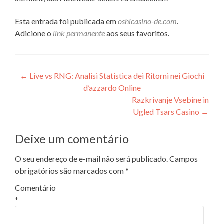
Esta entrada foi publicada em
oshicasino-de.com
.
Adicione o
link permanente
aos seus favoritos.
Navegação
←
Live vs RNG: Analisi Statistica dei Ritorni nei Giochi
d’azzardo Online
de
Razkrivanje Vsebine in
Post
Ugled Tsars Casino
→
Deixe um comentário
O seu endereço de e-mail não será publicado.
Campos
obrigatórios são marcados com
*
Comentário
*