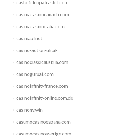
cashofcleopatraslot.com
casiniacasinocanada.com
casiniacasinoitalia.com
casiniapl.net
casino-action-uk.uk
casinoclassicaustria.com
casinoguruat.com
casinoinfinityfrance.com
casinoinfinityonline.com.de
casinonv.win
casumocasinoespana.com
casumocasinosverige.com