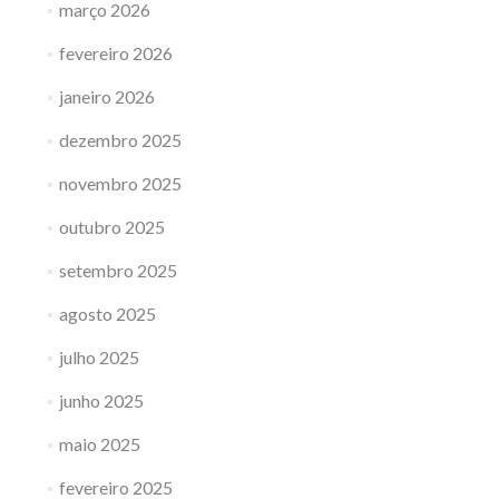
março 2026
fevereiro 2026
janeiro 2026
dezembro 2025
novembro 2025
outubro 2025
setembro 2025
agosto 2025
julho 2025
junho 2025
maio 2025
fevereiro 2025