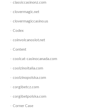
classiccasinonz.com
clovermagic.net
clovermagiccasino.us
Codex
coinvolcanoslot.net
Content
coolcat-casinocanada.com
coolzinoitalia.com
coolzinopolska.com
corgibetcz.com
corgibetpolska.com
Corner Case