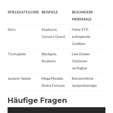
SPIELEKATEGORIE
BEISPIELE
BESONDERE
MERKMALE
Slots
Starburst,
Hohe RTP,
Gonzo’s Quest
aufregende
Grafiken
Tischspiele
Blackjack,
Live-Dealer-
Roulette
Optionen
verfügbar
Jackpot-Spiele
Mega Moolah,
Beträchtliche
Divine Fortune
Jackpotbeträge
Häufige Fragen