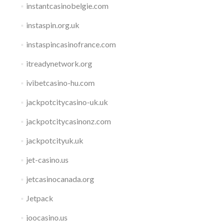
instantcasinobelgie.com
instaspin.org.uk
instaspincasinofrance.com
itreadynetwork.org
ivibetcasino-hu.com
jackpotcitycasino-uk.uk
jackpotcitycasinonz.com
jackpotcityuk.uk
jet-casino.us
jetcasinocanada.org
Jetpack
joocasino.us