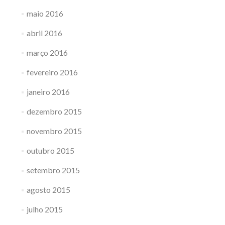
maio 2016
abril 2016
março 2016
fevereiro 2016
janeiro 2016
dezembro 2015
novembro 2015
outubro 2015
setembro 2015
agosto 2015
julho 2015