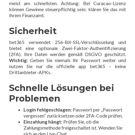
meist am schnellsten. Achtung: Bei Curacao-Lizenz
können Gewinne steuerpflichtig sein; klären Sie das mit
Ihrem Finanzamt.
Sicherheit
bet365 verwendet 256-Bit-SSL-Verschlüsselung und
bietet eine optionale Zwei-Faktor-Authentifizierung
(2FA). Ihre Daten werden gemäß DSGVO geschützt.
Wichtig:
Geben Sie niemals Ihr Passwort weiter und
nutzen Sie nur die offizielle app bet365 – keine
Drittanbieter-APKs.
Schnelle Lösungen bei
Problemen
Login fehlgeschlagen:
Passwort per „Passwort
vergessen“ zurücksetzen oder 2FA-Code prüfen.
Einzahlung hängt:
Prüfen Sie, ob die
Zahlungsmethode freigeschaltet ist. Wenden Sie
sich an den Live-Chat.