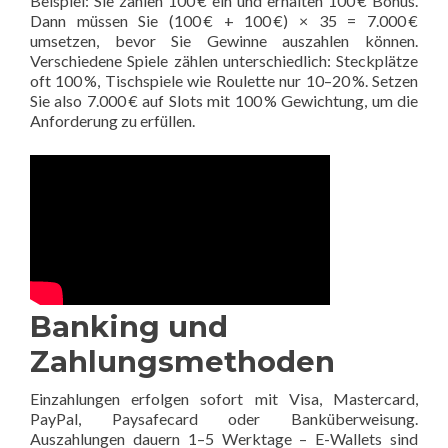
Beispiel: Sie zahlen 100 € ein und erhalten 100 € Bonus.
Dann müssen Sie (100 € + 100 €) × 35 = 7.000 €
umsetzen, bevor Sie Gewinne auszahlen können.
Verschiedene Spiele zählen unterschiedlich: Steckplätze
oft 100 %, Tischspiele wie Roulette nur 10–20 %. Setzen
Sie also 7.000 € auf Slots mit 100 % Gewichtung, um die
Anforderung zu erfüllen.
Banking und
Zahlungsmethoden
Einzahlungen erfolgen sofort mit Visa, Mastercard,
PayPal, Paysafecard oder Banküberweisung.
Auszahlungen dauern 1–5 Werktage – E-Wallets sind