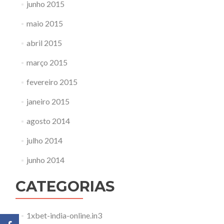
junho 2015
maio 2015
abril 2015
março 2015
fevereiro 2015
janeiro 2015
agosto 2014
julho 2014
junho 2014
CATEGORIAS
1xbet-india-online.in3