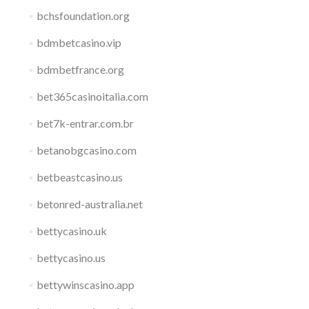
bchsfoundation.org
bdmbetcasino.vip
bdmbetfrance.org
bet365casinoitalia.com
bet7k-entrar.com.br
betanobgcasino.com
betbeastcasino.us
betonred-australia.net
bettycasino.uk
bettycasino.us
bettywinscasino.app