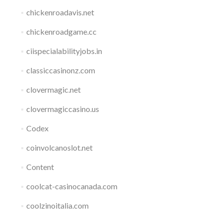
chickenroadavis.net
chickenroadgame.cc
ciispecialabilityjobs.in
classiccasinonz.com
clovermagic.net
clovermagiccasino.us
Codex
coinvolcanoslot.net
Content
coolcat-casinocanada.com
coolzinoitalia.com