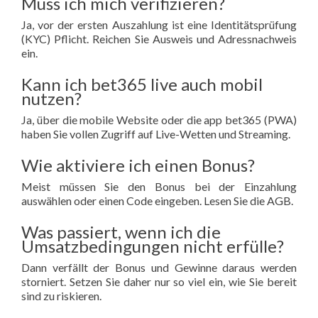
Muss ich mich verifizieren?
Ja, vor der ersten Auszahlung ist eine Identitätsprüfung
(KYC) Pflicht. Reichen Sie Ausweis und Adressnachweis
ein.
Kann ich bet365 live auch mobil
nutzen?
Ja, über die mobile Website oder die app bet365 (PWA)
haben Sie vollen Zugriff auf Live-Wetten und Streaming.
Wie aktiviere ich einen Bonus?
Meist müssen Sie den Bonus bei der Einzahlung
auswählen oder einen Code eingeben. Lesen Sie die AGB.
Was passiert, wenn ich die
Umsatzbedingungen nicht erfülle?
Dann verfällt der Bonus und Gewinne daraus werden
storniert. Setzen Sie daher nur so viel ein, wie Sie bereit
sind zu riskieren.