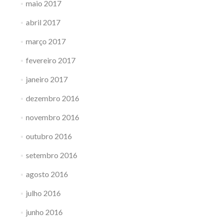
maio 2017
abril 2017
março 2017
fevereiro 2017
janeiro 2017
dezembro 2016
novembro 2016
outubro 2016
setembro 2016
agosto 2016
julho 2016
junho 2016