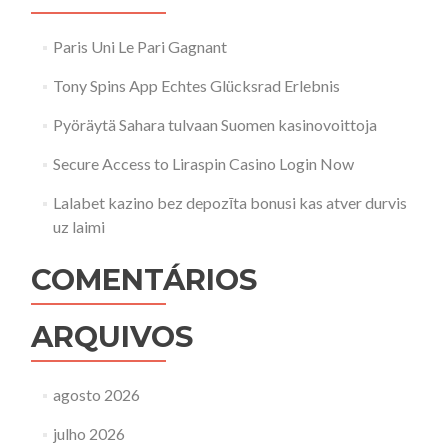
Paris Uni Le Pari Gagnant
Tony Spins App Echtes Glücksrad Erlebnis
Pyöräytä Sahara tulvaan Suomen kasinovoittoja
Secure Access to Liraspin Casino Login Now
Lalabet kazino bez depozīta bonusi kas atver durvis
uz laimi
COMENTÁRIOS
ARQUIVOS
agosto 2026
julho 2026