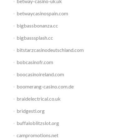
betway-casino-uk.uk
betwaycasinospain.com
bigbassbonanza.cc
bigbasssplash.cc
bitstarzcasinodeutschland.com
bobcasinofr.com
boocasinoireland.com
boomerang-casino.com.de
braidelectrical.co.uk
bridgestl.org
buffaloblitzslot.org
campromotions.net