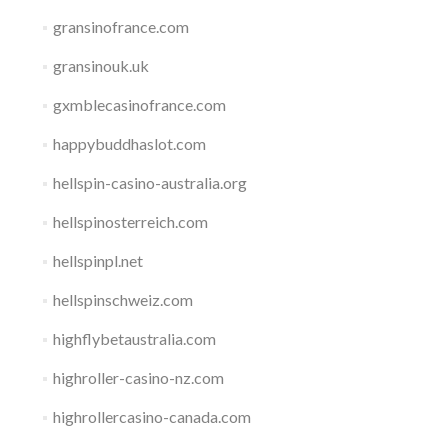
gransinofrance.com
gransinouk.uk
gxmblecasinofrance.com
happybuddhaslot.com
hellspin-casino-australia.org
hellspinosterreich.com
hellspinpl.net
hellspinschweiz.com
highflybetaustralia.com
highroller-casino-nz.com
highrollercasino-canada.com