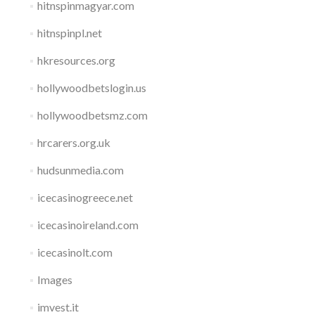
hitnspinmagyar.com
hitnspinpl.net
hkresources.org
hollywoodbetslogin.us
hollywoodbetsmz.com
hrcarers.org.uk
hudsunmedia.com
icecasinogreece.net
icecasinoireland.com
icecasinolt.com
Images
imvest.it