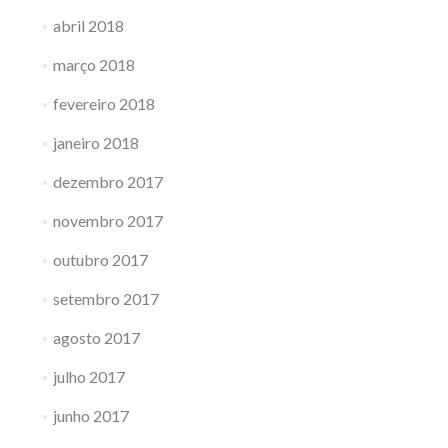
abril 2018
março 2018
fevereiro 2018
janeiro 2018
dezembro 2017
novembro 2017
outubro 2017
setembro 2017
agosto 2017
julho 2017
junho 2017