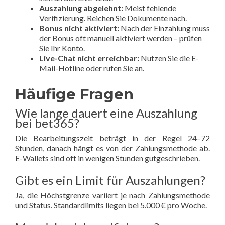
Auszahlung abgelehnt:
Meist fehlende
Verifizierung. Reichen Sie Dokumente nach.
Bonus nicht aktiviert:
Nach der Einzahlung muss
der Bonus oft manuell aktiviert werden – prüfen
Sie Ihr Konto.
Live-Chat nicht erreichbar:
Nutzen Sie die E-
Mail-Hotline oder rufen Sie an.
Häufige Fragen
Wie lange dauert eine Auszahlung
bei bet365?
Die Bearbeitungszeit beträgt in der Regel 24–72
Stunden, danach hängt es von der Zahlungsmethode ab.
E-Wallets sind oft in wenigen Stunden gutgeschrieben.
Gibt es ein Limit für Auszahlungen?
Ja, die Höchstgrenze variiert je nach Zahlungsmethode
und Status. Standardlimits liegen bei 5.000 € pro Woche.