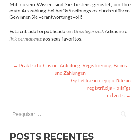
Mit diesem Wissen sind Sie bestens gerüstet, um Ihre
erste Auszahlung bei bet365 reibungslos durchzuführen.
Gewinnen Sie verantwortungsvoll!
Esta entrada foi publicada em
Uncategorized
. Adicione o
link permanente
aos seus favoritos.
Navegação
←
Praktische Casino-Anleitung: Registrierung, Bonus
und Zahlungen
de
Ggbet kazino lejupielāde un
Post
reģistrācija – pilnīgs
ceļvedis
→
Pesquisar
por:
POSTS RECENTES