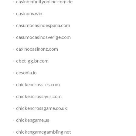
casinoinfinityonline.com.de
casinonv.win
casumocasinoespana.com
casumocasinosverige.com
caxinocasinonz.com
cbet-gg.br.com
cesonia.io
chickencross-es.com
chickencrossavis.com
chickencrossgame.co.uk
chickengame.us
chickengamegambling.net