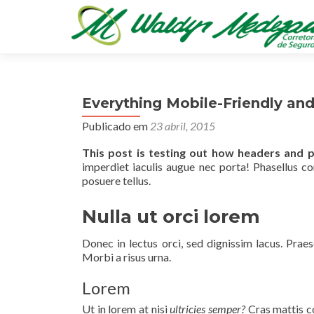
Everything Mobile-Friendly an
Publicado em
23 abril, 2015
This post is testing out how headers and 
imperdiet iaculis augue nec porta! Phasellus con
posuere tellus.
Nulla ut orci lorem
Donec in lectus orci, sed dignissim lacus. Prae
Morbi a risus urna.
Lorem
Ut in lorem at nisi
ultricies semper?
Cras mattis c