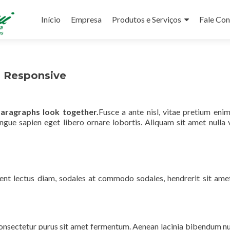
Pular
para
Início
Empresa
Produtos e Serviços
Fale Co
o
conteúdo
d Responsive
paragraphs look together.
Fusce a ante nisl, vitae pretium eni
gue sapien eget libero ornare lobortis. Aliquam sit amet nulla ve
sent lectus diam, sodales at commodo sodales, hendrerit sit amet
onsectetur purus sit amet fermentum. Aenean lacinia bibendum nu