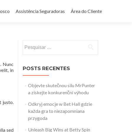
nosco
Assistência Seguradoras
Área do Cliente
Pesquisar
por:
m. Nunc
POSTS RECENTES
lit, in
Objevte skutečnou sílu MrPunter
a získejte konkurenční výhodu
 justo.
Odkryj emocje w Bet Hall gdzie
każda gra to niezapomniana
przygoda
Unleash Big Wins at Betty Spin
lla sed