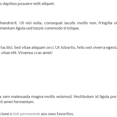
s dapibus posuere velit aliquet.
drerit. Ut nisi nulla, consequat iaculis mollis non, fringilla ut
lementum ligula sed turpis commodo tristique.
cilisi. Sed vitae aliquam orci. Ut lobortis, felis sed viverra egest
 vitae elit. Vivamus cras amet:
 sem malesuada magna mollis euismod. Vestibulum id ligula port
sit amet fermentum.
icione o
link permanente
aos seus favoritos.