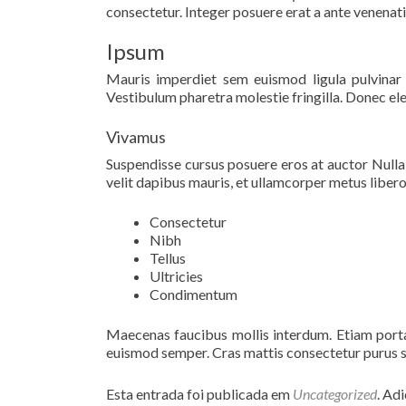
consectetur. Integer posuere erat a ante venenati
Ipsum
Mauris imperdiet sem euismod ligula pulvinar hen
Vestibulum pharetra molestie fringilla. Donec e
Vivamus
Suspendisse cursus posuere eros at auctor Nulla fa
velit dapibus mauris, et ullamcorper metus libero
Consectetur
Nibh
Tellus
Ultricies
Condimentum
Maecenas faucibus mollis interdum. Etiam porta
euismod semper. Cras mattis consectetur purus 
Esta entrada foi publicada em
Uncategorized
. Ad