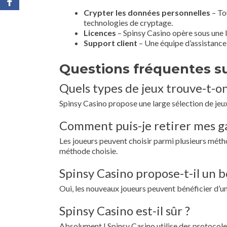
Crypter les données personnelles
– To
technologies de cryptage.
Licences
– Spinsy Casino opère sous une li
Support client
– Une équipe d’assistance
Questions fréquentes su
Quels types de jeux trouve-t-on
Spinsy Casino propose une large sélection de jeux
Comment puis-je retirer mes ga
Les joueurs peuvent choisir parmi plusieurs métho
méthode choisie.
Spinsy Casino propose-t-il un 
Oui, les nouveaux joueurs peuvent bénéficier d’un
Spinsy Casino est-il sûr ?
Absolument ! Spinsy Casino utilise des protocole