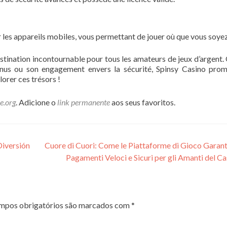
 les appareils mobiles, vous permettant de jouer où que vous soyez
stination incontournable pour tous les amateurs de jeux d’argent.
bonus ou son engagement envers la sécurité, Spinsy Casino pro
orer ces trésors !
e.org
. Adicione o
link permanente
aos seus favoritos.
Diversión
Cuore di Cuori: Come le Piattaforme di Gioco Garan
Pagamenti Veloci e Sicuri per gli Amanti del C
mpos obrigatórios são marcados com
*