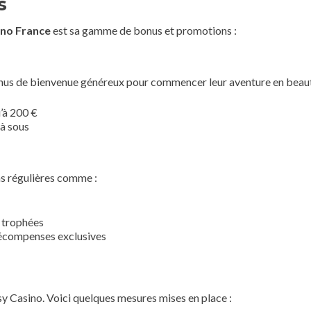
s
ino France
est sa gamme de bonus et promotions :
onus de bienvenue généreux pour commencer leur aventure en beaut
’à 200 €
 à sous
s régulières comme :
n trophées
récompenses exclusives
nsy Casino. Voici quelques mesures mises en place :