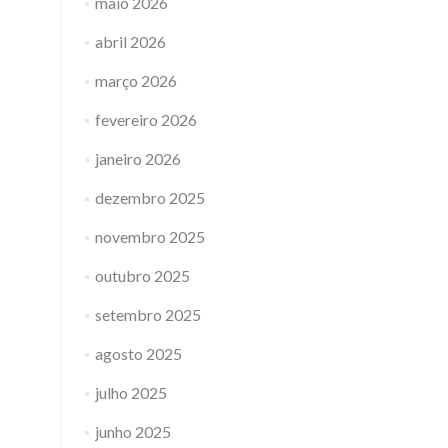
maio 2026
abril 2026
março 2026
fevereiro 2026
janeiro 2026
dezembro 2025
novembro 2025
outubro 2025
setembro 2025
agosto 2025
julho 2025
junho 2025