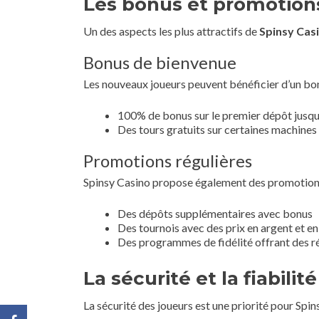
Les bonus et promotion
Un des aspects les plus attractifs de
Spinsy Cas
Bonus de bienvenue
Les nouveaux joueurs peuvent bénéficier d’un b
100% de bonus sur le premier dépôt jusqu
Des tours gratuits sur certaines machines
Promotions régulières
Spinsy Casino propose également des promotion
Des dépôts supplémentaires avec bonus
Des tournois avec des prix en argent et e
Des programmes de fidélité offrant des 
La sécurité et la fiabilité
La sécurité des joueurs est une priorité pour Spi