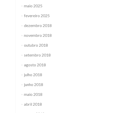
maio 2025
fevereiro 2025
dezembro 2018
novembro 2018
outubro 2018
setembro 2018
agosto 2018
julho 2018
junho 2018
maio 2018
abril 2018