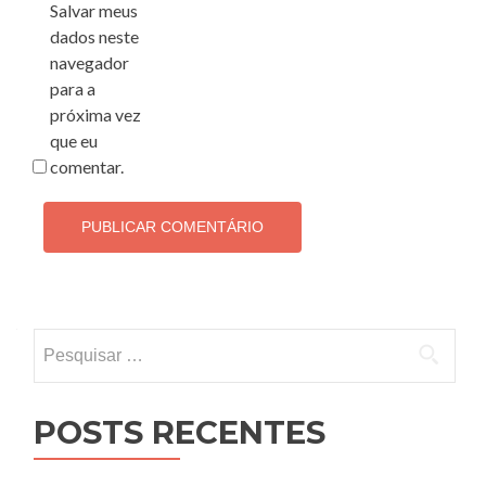
Salvar meus
dados neste
navegador
para a
próxima vez
que eu
comentar.
Pesquisar
por:
POSTS RECENTES