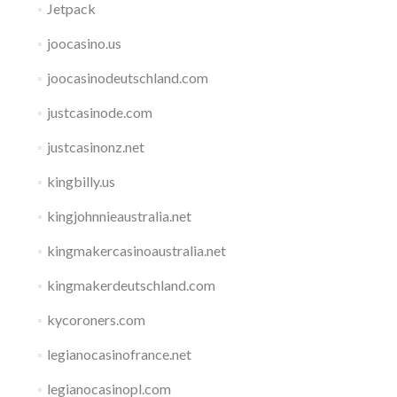
Jetpack
joocasino.us
joocasinodeutschland.com
justcasinode.com
justcasinonz.net
kingbilly.us
kingjohnnieaustralia.net
kingmakercasinoaustralia.net
kingmakerdeutschland.com
kycoroners.com
legianocasinofrance.net
legianocasinopl.com