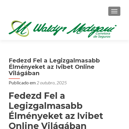
ALTER
Fedezd Fel a Legizgalmasabb
Élményeket az Ivibet Online
Világában
Publicado em
2 outubro, 2025
Fedezd Fel a
Legizgalmasabb
Élményeket az Ivibet
Online Világában