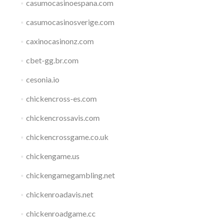
casumocasinoespana.com
casumocasinosverige.com
caxinocasinonz.com
cbet-gg.br.com
cesonia.io
chickencross-es.com
chickencrossavis.com
chickencrossgame.co.uk
chickengame.us
chickengamegambling.net
chickenroadavis.net
chickenroadgame.cc