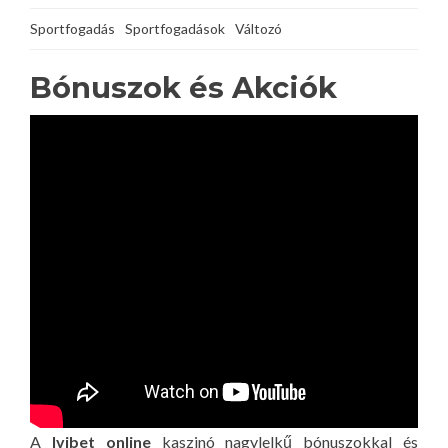
Sportfogadás
Sportfogadások
Változó
Bónuszok és Akciók
A
Ivibet online
kaszinó nagylelkű bónuszokkal és