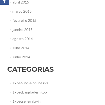
abril 2015
março 2015
fevereiro 2015
janeiro 2015
agosto 2014
julho 2014
junho 2014
CATEGORIAS
1xbet-india-online.in3
1xbetbangladesh.top
1xbetsenegal.win