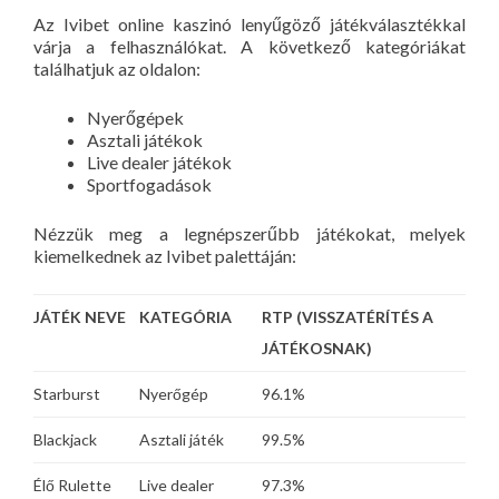
Az Ivibet online kaszinó lenyűgöző játékválasztékkal
várja a felhasználókat. A következő kategóriákat
találhatjuk az oldalon:
Nyerőgépek
Asztali játékok
Live dealer játékok
Sportfogadások
Nézzük meg a legnépszerűbb játékokat, melyek
kiemelkednek az Ivibet palettáján:
JÁTÉK NEVE
KATEGÓRIA
RTP (VISSZATÉRÍTÉS A
JÁTÉKOSNAK)
Starburst
Nyerőgép
96.1%
Blackjack
Asztali játék
99.5%
Élő Rulette
Live dealer
97.3%