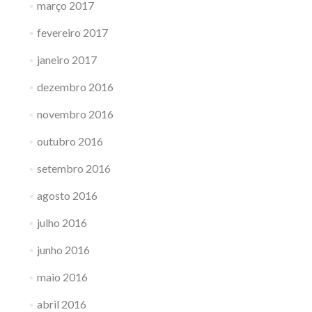
março 2017
fevereiro 2017
janeiro 2017
dezembro 2016
novembro 2016
outubro 2016
setembro 2016
agosto 2016
julho 2016
junho 2016
maio 2016
abril 2016