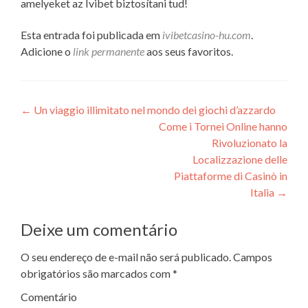
amelyeket az Ivibet biztosítani tud!
Esta entrada foi publicada em
ivibetcasino-hu.com
.
Adicione o
link permanente
aos seus favoritos.
Navegação
←
Un viaggio illimitato nel mondo dei giochi d’azzardo
Come i Tornei Online hanno
de
Rivoluzionato la
Post
Localizzazione delle
Piattaforme di Casinò in
Italia
→
Deixe um comentário
O seu endereço de e-mail não será publicado.
Campos
obrigatórios são marcados com
*
Comentário