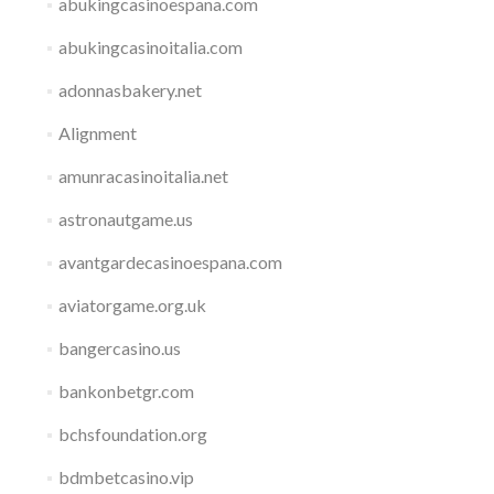
abukingcasinoespana.com
abukingcasinoitalia.com
adonnasbakery.net
Alignment
amunracasinoitalia.net
astronautgame.us
avantgardecasinoespana.com
aviatorgame.org.uk
bangercasino.us
bankonbetgr.com
bchsfoundation.org
bdmbetcasino.vip