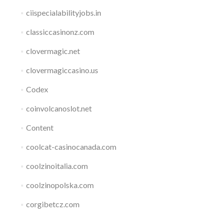
ciispecialabilityjobs.in
classiccasinonz.com
clovermagic.net
clovermagiccasino.us
Codex
coinvolcanoslot.net
Content
coolcat-casinocanada.com
coolzinoitalia.com
coolzinopolska.com
corgibetcz.com