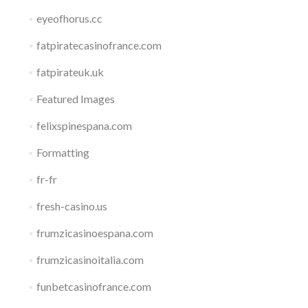
eyeofhorus.cc
fatpiratecasinofrance.com
fatpirateuk.uk
Featured Images
felixspinespana.com
Formatting
fr-fr
fresh-casino.us
frumzicasinoespana.com
frumzicasinoitalia.com
funbetcasinofrance.com