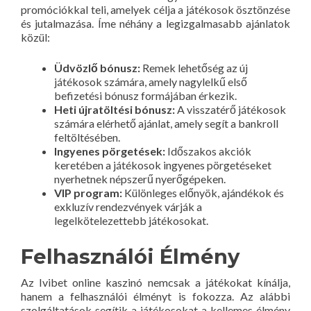
promóciókkal teli, amelyek célja a játékosok ösztönzése
és jutalmazása. Íme néhány a legizgalmasabb ajánlatok
közül:
Üdvözlő bónusz:
Remek lehetőség az új
játékosok számára, amely nagylelkű első
befizetési bónusz formájában érkezik.
Heti újratöltési bónusz:
A visszatérő játékosok
számára elérhető ajánlat, amely segít a bankroll
feltöltésében.
Ingyenes pörgetések:
Időszakos akciók
keretében a játékosok ingyenes pörgetéseket
nyerhetnek népszerű nyerőgépeken.
VIP program:
Különleges előnyök, ajándékok és
exkluzív rendezvények várják a
legelkötelezettebb játékosokat.
Felhasználói Élmény
Az Ivibet online kaszinó nemcsak a játékokat kínálja,
hanem a felhasználói élményt is fokozza. Az alábbi
szolgáltatások segítik a játékosokat a kellemes élmény