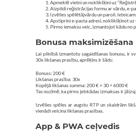
Apmeklē vietni un noklikšķini uz “Reģistrē
Aizpildi reģistrācijas formu ar vārdu, e-
Izvēlies spēlētājvārdu un paroli. Ieteicam
Apstiprini e-pasta adresi, noklikšķinot uz 
Pirmo iemaksu veic, izmantojot kādu no
Bonusa maksimizēšana
Lai pilnībā izmantotu sagaidīšanas bonusu, ir s
30x likšanas prasību, aprēķins ir šāds:
Bonuss: 200 €
Likšanas prasība: 30x
Kopējā likšanas summa: 200 € × 30 = 6000 €
Tas nozīmē, ka pirms jebkādas izmaksas ir jāizs
Izvēlies spēles ar augstu RTP un skaidrām lik
vienādi veicina likšanas prasības.
App & PWA ceļvedis