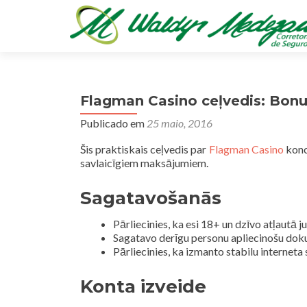
Flagman Casino ceļvedis: Bonus
Publicado em
25 maio, 2016
Šis praktiskais ceļvedis par
Flagman Casino
konc
savlaicīgiem maksājumiem.
Sagatavošanās
Pārliecinies, ka esi 18+ un dzīvo atļautā ju
Sagatavo derīgu personu apliecinošu doku
Pārliecinies, ka izmanto stabilu interneta
Konta izveide