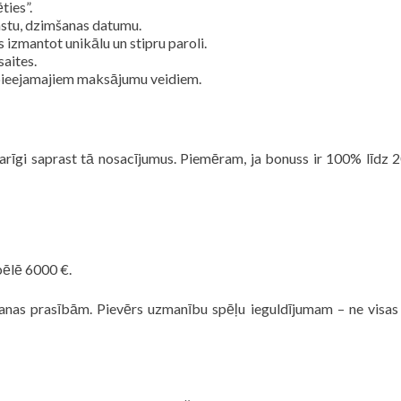
ties”.
pastu, dzimšanas datumu.
s izmantot unikālu un stipru paroli.
saites.
 pieejamajiem maksājumu veidiem.
varīgi saprast tā nosacījumus. Piemēram, ja bonuss ir 100% līdz 
pēlē 6000 €.
šanas prasībām. Pievērs uzmanību spēļu ieguldījumam – ne visas