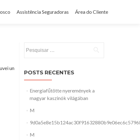
nosco
Assistência Seguradoras
Área do Cliente
Pesquisar
por:
uvei un
POSTS RECENTES
Energiafűtötte nyeremények a
magyar kaszinók világában
M
9d0a5e8e15b124ac30f91632880b9e06ec6c5796
M