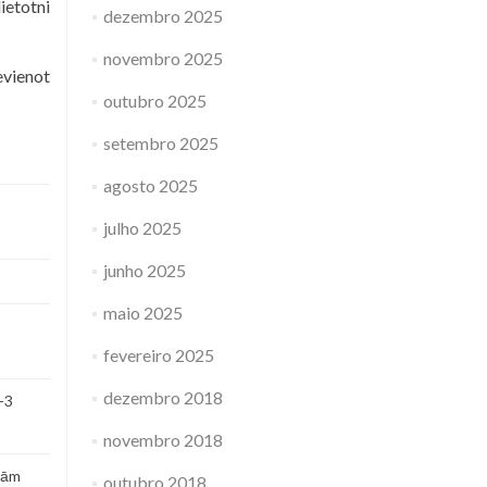
ietotni
dezembro 2025
novembro 2025
evienot
outubro 2025
setembro 2025
agosto 2025
julho 2025
junho 2025
maio 2025
fevereiro 2025
dezembro 2018
-3
novembro 2018
nām
outubro 2018