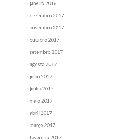
janeiro 2018
dezembro 2017
novembro 2017
outubro 2017
setembro 2017
agosto 2017
julho 2017
junho 2017
maio 2017
abril 2017
março 2017
fevereiro 2017