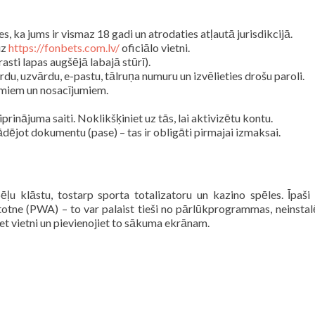
es, ka jums ir vismaz 18 gadi un atrodaties atļautā jurisdikcijā.
uz
https://fonbets.com.lv/
oficiālo vietni.
asti lapas augšējā labajā stūrī).
rdu, uzvārdu, e-pastu, tālruņa numuru un izvēlieties drošu paroli.
kumiem un nosacījumiem.
rinājuma saiti. Noklikšķiniet uz tās, lai aktivizētu kontu.
lādējot dokumentu (pase) – tas ir obligāti pirmajai izmaksai.
ļu klāstu, tostarp sporta totalizatoru un kazino spēles. Īpaši 
ietotne (PWA) – to var palaist tieši no pārlūkprogrammas, neinstal
riet vietni un pievienojiet to sākuma ekrānam.