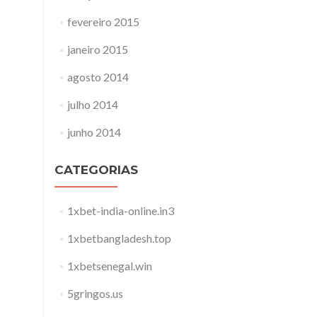
fevereiro 2015
janeiro 2015
agosto 2014
julho 2014
junho 2014
CATEGORIAS
1xbet-india-online.in3
1xbetbangladesh.top
1xbetsenegal.win
5gringos.us