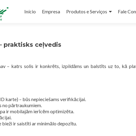
Pular
para
Início
Empresa
Produtos e Serviços
Fale Co
o
conteúdo
– praktisks ceļvedis
nav – katrs solis ir konkrēts, izpildāms un balstīts uz to, kā pl
D karte) – būs nepieciešams verifikācijai.
tos no pārtraukumiem.
apa ir mobilajām ierīcēm optimizēta.
cijai.
bieži ir saistīti ar minimālo depozītu.