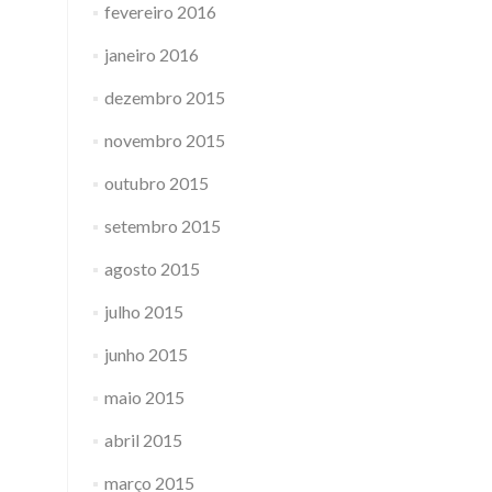
fevereiro 2016
janeiro 2016
dezembro 2015
novembro 2015
outubro 2015
setembro 2015
agosto 2015
julho 2015
junho 2015
maio 2015
abril 2015
março 2015