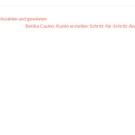
 einzahlen und gewinnen
Betika Casino-Konto erstellen: Schritt-für-Schritt-An