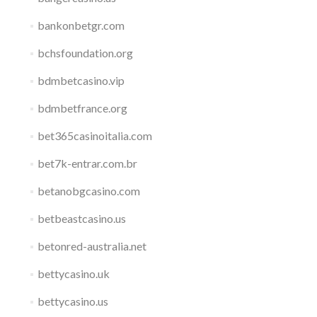
bankonbetgr.com
bchsfoundation.org
bdmbetcasino.vip
bdmbetfrance.org
bet365casinoitalia.com
bet7k-entrar.com.br
betanobgcasino.com
betbeastcasino.us
betonred-australia.net
bettycasino.uk
bettycasino.us