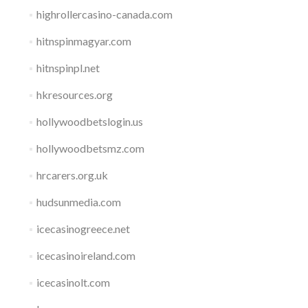
highrollercasino-canada.com
hitnspinmagyar.com
hitnspinpl.net
hkresources.org
hollywoodbetslogin.us
hollywoodbetsmz.com
hrcarers.org.uk
hudsunmedia.com
icecasinogreece.net
icecasinoireland.com
icecasinolt.com