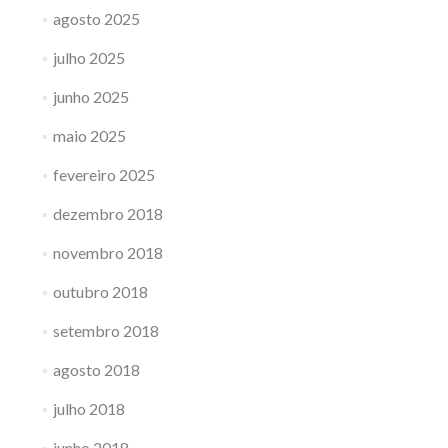
agosto 2025
julho 2025
junho 2025
maio 2025
fevereiro 2025
dezembro 2018
novembro 2018
outubro 2018
setembro 2018
agosto 2018
julho 2018
junho 2018