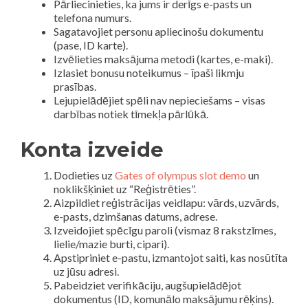
Pārliecinieties, ka jums ir derīgs e-pasts un
telefona numurs.
Sagatavojiet personu apliecinošu dokumentu
(pase, ID karte).
Izvēlieties maksājuma metodi (kartes, e-maki).
Izlasiet bonusu noteikumus – īpaši likmju
prasības.
Lejupielādējiet spēli nav nepieciešams – visas
darbības notiek tīmekļa pārlūkā.
Konta izveide
Dodieties uz
Gates of olympus slot demo
un
noklikšķiniet uz “Reģistrēties”.
Aizpildiet reģistrācijas veidlapu: vārds, uzvārds,
e-pasts, dzimšanas datums, adrese.
Izveidojiet spēcīgu paroli (vismaz 8 rakstzīmes,
lielie/mazie burti, cipari).
Apstipriniet e-pastu, izmantojot saiti, kas nosūtīta
uz jūsu adresi.
Pabeidziet verifikāciju, augšupielādējot
dokumentus (ID, komunālo maksājumu rēķins).