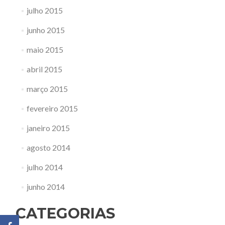
julho 2015
junho 2015
maio 2015
abril 2015
março 2015
fevereiro 2015
janeiro 2015
agosto 2014
julho 2014
junho 2014
CATEGORIAS