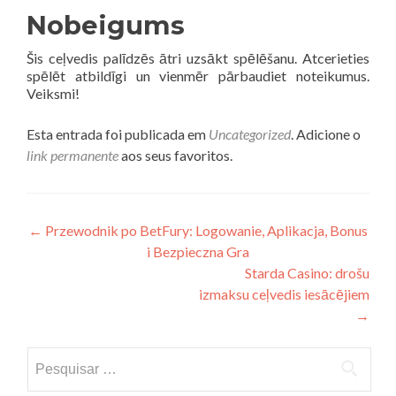
Nobeigums
Šis ceļvedis palīdzēs ātri uzsākt spēlēšanu. Atcerieties
spēlēt atbildīgi un vienmēr pārbaudiet noteikumus.
Veiksmi!
Esta entrada foi publicada em
Uncategorized
. Adicione o
link permanente
aos seus favoritos.
Navegação
←
Przewodnik po BetFury: Logowanie, Aplikacja, Bonus
i Bezpieczna Gra
de
Starda Casino: drošu
Post
izmaksu ceļvedis iesācējiem
→
Pesquisar
por: