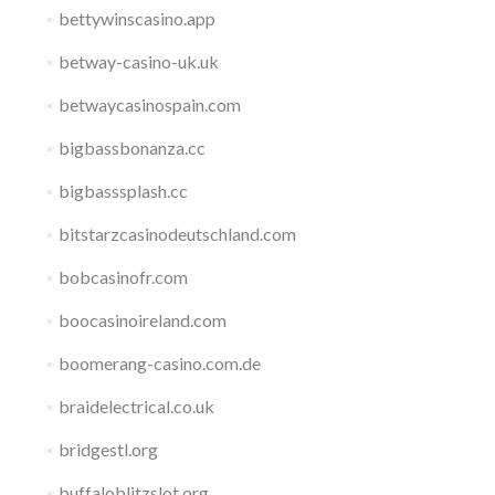
bettywinscasino.app
betway-casino-uk.uk
betwaycasinospain.com
bigbassbonanza.cc
bigbasssplash.cc
bitstarzcasinodeutschland.com
bobcasinofr.com
boocasinoireland.com
boomerang-casino.com.de
braidelectrical.co.uk
bridgestl.org
buffaloblitzslot.org