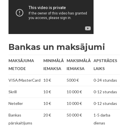
Bankas un maksājumi
MAKSĀJUMA
MINIMĀLĀ
MAKSIMĀLĀ
APSTRĀDES
METODE
IEMAKSA
IEMAKSA
LAIKS
VISA/MasterCard
10 €
5000 €
0-24 stundas
Skrill
10 €
10 000 €
0-12 stundas
Neteller
10 €
10 000 €
0-12 stundas
Bankas
20 €
50 000 €
1-5 darba
pārskaitījums
dienas