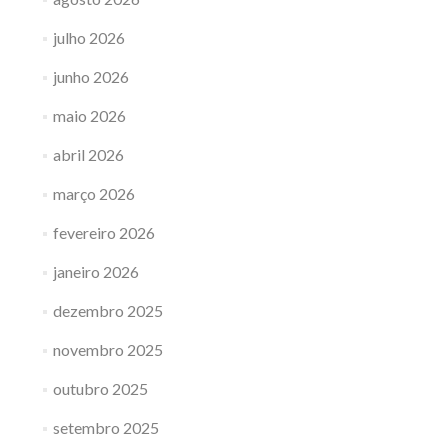
julho 2026
junho 2026
maio 2026
abril 2026
março 2026
fevereiro 2026
janeiro 2026
dezembro 2025
novembro 2025
outubro 2025
setembro 2025