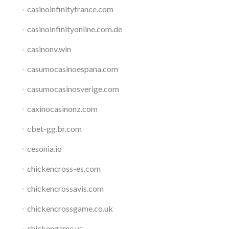
casinoinfinityfrance.com
casinoinfinityonline.com.de
casinonv.win
casumocasinoespana.com
casumocasinosverige.com
caxinocasinonz.com
cbet-gg.br.com
cesonia.io
chickencross-es.com
chickencrossavis.com
chickencrossgame.co.uk
chickengame.us