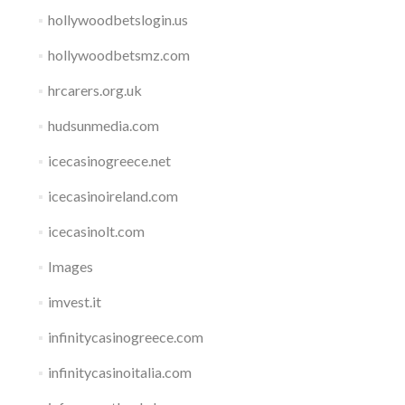
hollywoodbetslogin.us
hollywoodbetsmz.com
hrcarers.org.uk
hudsunmedia.com
icecasinogreece.net
icecasinoireland.com
icecasinolt.com
Images
imvest.it
infinitycasinogreece.com
infinitycasinoitalia.com