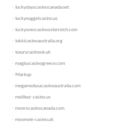
luckydayscasinocanada.net
luckynuggetcasino.us
luckyonescasinoosterreich.com
lukkicasinoaustralia.org
luxurycasinouk.uk
magiuscasinogreece.com
Markup
megamedusacasinoaustralia.com
meilleur-casino.us
monrocasinocanada.com
moonwin-casino.uk