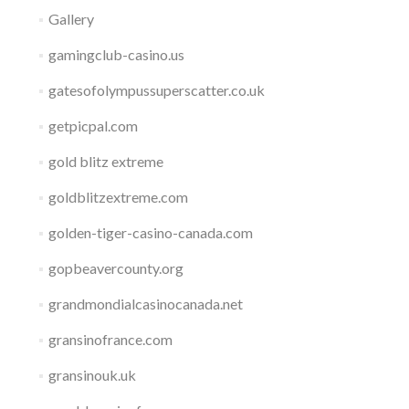
Gallery
gamingclub-casino.us
gatesofolympussuperscatter.co.uk
getpicpal.com
gold blitz extreme
goldblitzextreme.com
golden-tiger-casino-canada.com
gopbeavercounty.org
grandmondialcasinocanada.net
gransinofrance.com
gransinouk.uk