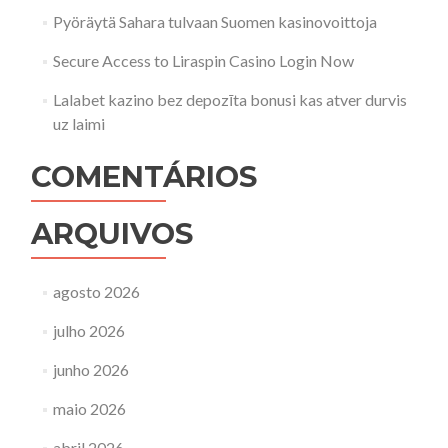
Pyöräytä Sahara tulvaan Suomen kasinovoittoja
Secure Access to Liraspin Casino Login Now
Lalabet kazino bez depozīta bonusi kas atver durvis
uz laimi
COMENTÁRIOS
ARQUIVOS
agosto 2026
julho 2026
junho 2026
maio 2026
abril 2026