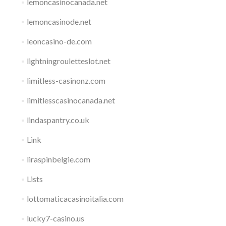
lemoncasinocanada.net
lemoncasinode.net
leoncasino-de.com
lightningrouletteslot.net
limitless-casinonz.com
limitlesscasinocanada.net
lindaspantry.co.uk
Link
liraspinbelgie.com
Lists
lottomaticacasinoitalia.com
lucky7-casino.us