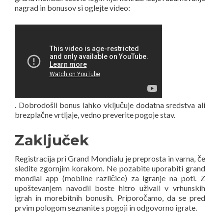
nagrad in bonusov si oglejte video:
. Dobrodošli bonus lahko vključuje dodatna sredstva ali
brezplačne vrtljaje, vedno preverite pogoje stav.
Zaključek
Registracija pri Grand Mondialu je preprosta in varna, če
sledite zgornjim korakom. Ne pozabite uporabiti grand
mondial app (mobilne različice) za igranje na poti. Z
upoštevanjem navodil boste hitro uživali v vrhunskih
igrah in morebitnih bonusih. Priporočamo, da se pred
prvim pologom seznanite s pogoji in odgovorno igrate.