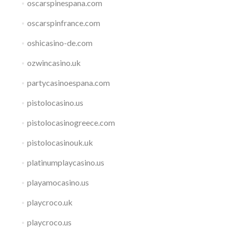
oscarspinespana.com
oscarspinfrance.com
oshicasino-de.com
ozwincasino.uk
partycasinoespana.com
pistolocasino.us
pistolocasinogreece.com
pistolocasinouk.uk
platinumplaycasino.us
playamocasino.us
playcroco.uk
playcroco.us