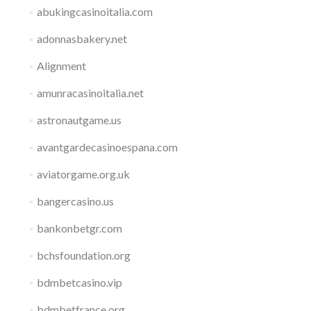
abukingcasinoitalia.com
adonnasbakery.net
Alignment
amunracasinoitalia.net
astronautgame.us
avantgardecasinoespana.com
aviatorgame.org.uk
bangercasino.us
bankonbetgr.com
bchsfoundation.org
bdmbetcasino.vip
bdmbetfrance.org