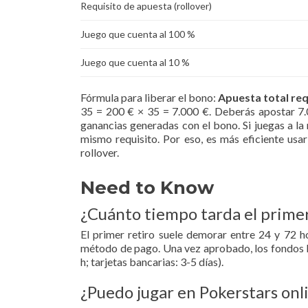
Requisito de apuesta (rollover)
Juego que cuenta al 100 %
Juego que cuenta al 10 %
Fórmula para liberar el bono:
Apuesta total req
35 = 200 € × 35 = 7.000 €. Deberás apostar 7.0
ganancias generadas con el bono. Si juegas a la 
mismo requisito. Por eso, es más eficiente usa
rollover.
Need to Know
¿Cuánto tiempo tarda el primer
El primer retiro suele demorar entre 24 y 72 ho
método de pago. Una vez aprobado, los fondos l
h; tarjetas bancarias: 3-5 días).
¿Puedo jugar en Pokerstars onl