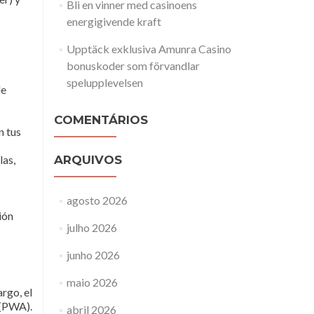
Bli en vinner med casinoens
energigivende kraft
Upptäck exklusiva Amunra Casino
bonuskoder som förvandlar
spelupplevelsen
le
COMENTÁRIOS
n tus
las,
ARQUIVOS
agosto 2026
ión
julho 2026
junho 2026
maio 2026
rgo, el
 (PWA).
abril 2026