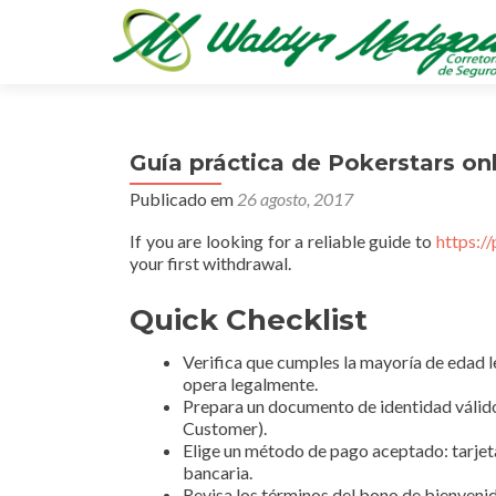
Guía práctica de Pokerstars onl
Publicado em
26 agosto, 2017
If you are looking for a reliable guide to
https:/
your first withdrawal.
Quick Checklist
Verifica que cumples la mayoría de edad l
opera legalmente.
Prepara un documento de identidad válid
Customer).
Elige un método de pago aceptado: tarjeta
bancaria.
Revisa los términos del bono de bienvenida