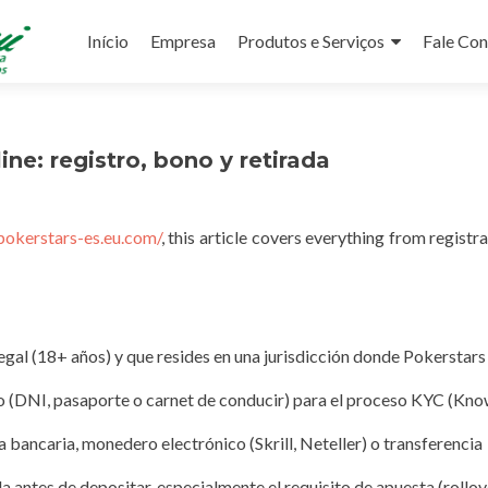
Pular
para
Início
Empresa
Produtos e Serviços
Fale Co
o
conteúdo
ine: registro, bono y retirada
/pokerstars-es.eu.com/
, this article covers everything from registr
egal (18+ años) y que resides en una jurisdicción donde Pokerstars
o (DNI, pasaporte o carnet de conducir) para el proceso KYC (Kn
 bancaria, monedero electrónico (Skrill, Neteller) o transferencia
 antes de depositar, especialmente el requisito de apuesta (rollov