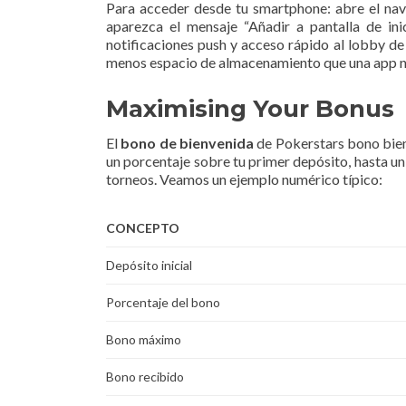
Para acceder desde tu smartphone: abre el nave
aparezca el mensaje “Añadir a pantalla de in
notificaciones push y acceso rápido al lobby d
menos espacio de almacenamiento que una app na
Maximising Your Bonus
El
bono de bienvenida
de Pokerstars bono bien
un porcentaje sobre tu primer depósito, hasta u
torneos. Veamos un ejemplo numérico típico:
CONCEPTO
Depósito inicial
Porcentaje del bono
Bono máximo
Bono recibido