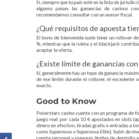
Sí, siempre que tu país esté en la lista de jurisd
algunos países las ganancias de casinos con
recomendamos consultar con un asesor fiscal.
¿Qué requisitos de apuesta tie
El bono de bienvenida suele tener un rollover 
%, mientras que la ruleta y el blackjack contri
aceptar la oferta.
¿Existe límite de ganancias con
Sí, generalmente hay un tope de ganancia máxima 
de ese límite durante el rollover, el excedente 
exacto.
Good to Know
Pokerstars casino cuenta con un programa de fid
juego real: por cada 10 € apostados en slots (
dinero en efectivo, tiradas gratis o entradas a to
como Supernova o Supernova Elite). Subir de nive
cuenta personal y mayores límites de depósito y