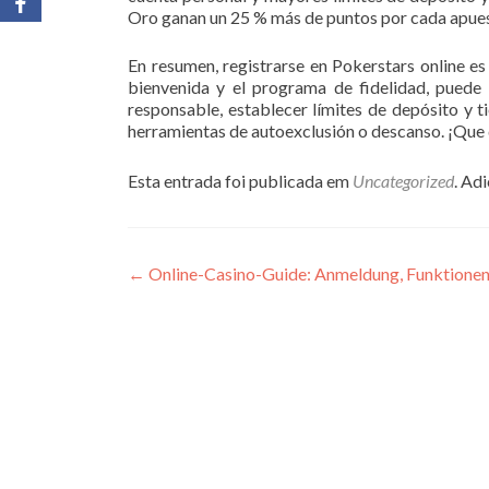
Oro ganan un 25 % más de puntos por cada apues
En resumen, registrarse en Pokerstars online e
bienvenida y el programa de fidelidad, puede
responsable, establecer límites de depósito y ti
herramientas de autoexclusión o descanso. ¡Que 
Esta entrada foi publicada em
Uncategorized
. Ad
Navegação
←
Online-Casino-Guide: Anmeldung, Funktionen
de
Post