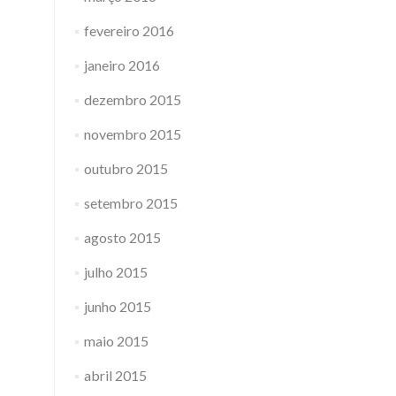
fevereiro 2016
janeiro 2016
dezembro 2015
novembro 2015
outubro 2015
setembro 2015
agosto 2015
julho 2015
junho 2015
maio 2015
abril 2015