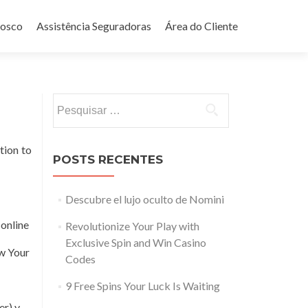
nosco
Assistência Seguradoras
Área do Cliente
Pesquisar
por:
ation to
POSTS RECENTES
Descubre el lujo oculto de Nomini
 online
Revolutionize Your Play with
Exclusive Spin and Win Casino
ow Your
Codes
9 Free Spins Your Luck Is Waiting
er) y