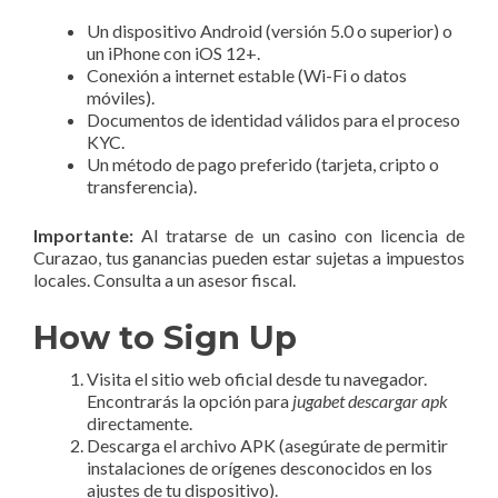
Un dispositivo Android (versión 5.0 o superior) o
un iPhone con iOS 12+.
Conexión a internet estable (Wi-Fi o datos
móviles).
Documentos de identidad válidos para el proceso
KYC.
Un método de pago preferido (tarjeta, cripto o
transferencia).
Importante:
Al tratarse de un casino con licencia de
Curazao, tus ganancias pueden estar sujetas a impuestos
locales. Consulta a un asesor fiscal.
How to Sign Up
Visita el sitio web oficial desde tu navegador.
Encontrarás la opción para
jugabet descargar apk
directamente.
Descarga el archivo APK (asegúrate de permitir
instalaciones de orígenes desconocidos en los
ajustes de tu dispositivo).