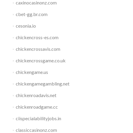
caxinocasinonz.com
cbet-gg.br.com
cesonia.io
chickencross-es.com
chickencrossavis.com
chickencrossgame.co.uk
chickengame.us
chickengamegambling.net
chickenroadavis.net
chickenroadgame.cc
ciispecialabilityjobs.in
classiccasinonz.com