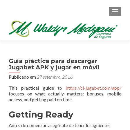
ALTER
Guía práctica para descargar
Jugabet APK y jugar en móvil
Publicado em
27 setembro, 2016
This practical guide to
https://cl-jugabet.com/app/
focuses on what actually matters: bonuses, mobile
access, and getting paid on time.
Getting Ready
Antes de comenzar, asegúrate de tener lo siguiente: