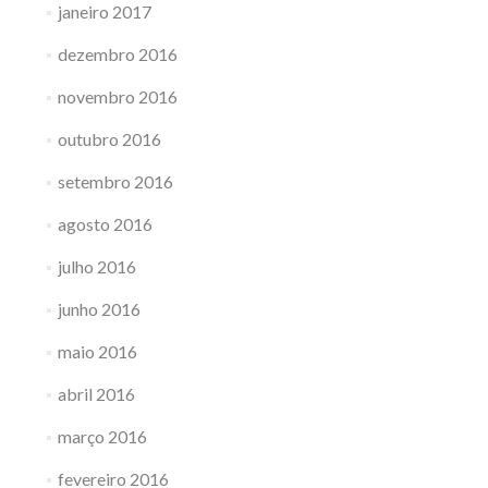
janeiro 2017
dezembro 2016
novembro 2016
outubro 2016
setembro 2016
agosto 2016
julho 2016
junho 2016
maio 2016
abril 2016
março 2016
fevereiro 2016