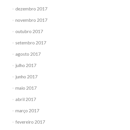
dezembro 2017
novembro 2017
outubro 2017
setembro 2017
agosto 2017
julho 2017
junho 2017
maio 2017
abril 2017
março 2017
fevereiro 2017