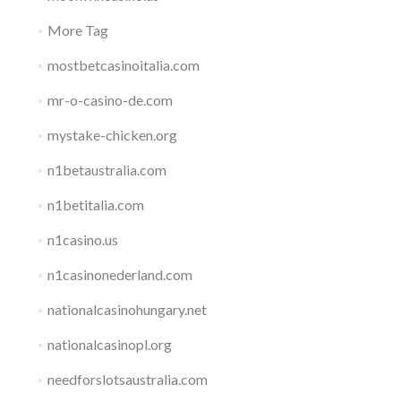
More Tag
mostbetcasinoitalia.com
mr-o-casino-de.com
mystake-chicken.org
n1betaustralia.com
n1betitalia.com
n1casino.us
n1casinonederland.com
nationalcasinohungary.net
nationalcasinopl.org
needforslotsaustralia.com