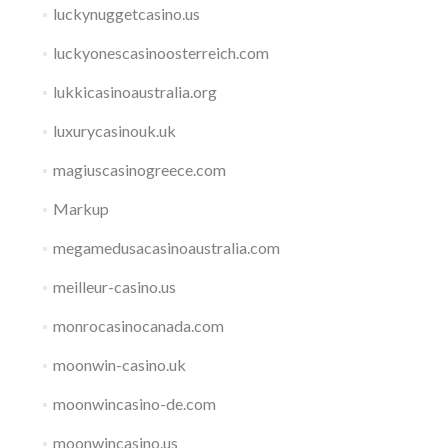
luckynuggetcasino.us
luckyonescasinoosterreich.com
lukkicasinoaustralia.org
luxurycasinouk.uk
magiuscasinogreece.com
Markup
megamedusacasinoaustralia.com
meilleur-casino.us
monrocasinocanada.com
moonwin-casino.uk
moonwincasino-de.com
moonwincasino.us