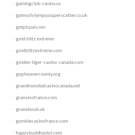
gamingclub-casino.us
gatesofolympussuperscatter.co.uk
getpicpal.com
gold blitz extreme
goldblitzextreme.com
golden-tiger-casino-canada.com
gopbeavercounty.org
grandmondialcasinocanada.net
gransinofrance.com
gransinouk.uk
gxmblecasinofrance.com
happybuddhaslot.com