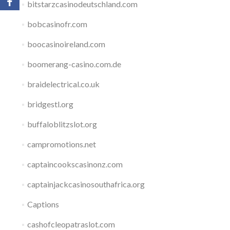
bitstarzcasinodeutschland.com
bobcasinofr.com
boocasinoireland.com
boomerang-casino.com.de
braidelectrical.co.uk
bridgestl.org
buffaloblitzslot.org
campromotions.net
captaincookscasinonz.com
captainjackcasinosouthafrica.org
Captions
cashofcleopatraslot.com