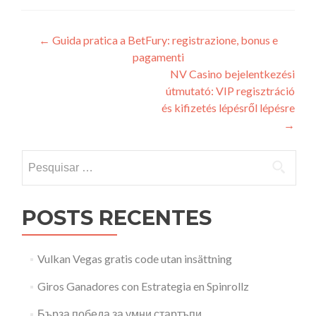
Navegação
←
Guida pratica a BetFury: registrazione, bonus e
pagamenti
de
NV Casino bejelentkezési
Post
útmutató: VIP regisztráció
és kifizetés lépésről lépésre
→
Pesquisar
por:
POSTS RECENTES
Vulkan Vegas gratis code utan insättning
Giros Ganadores con Estrategia en Spinrollz
Бърза победа за умни стартъпи