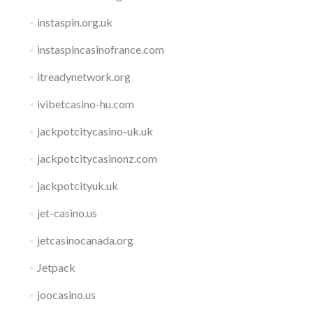
instaspin.org.uk
instaspincasinofrance.com
itreadynetwork.org
ivibetcasino-hu.com
jackpotcitycasino-uk.uk
jackpotcitycasinonz.com
jackpotcityuk.uk
jet-casino.us
jetcasinocanada.org
Jetpack
joocasino.us