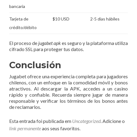
bancaria
Tarjeta de
$10 USD
2-5 días hábiles
crédito/débito
El proceso de
jugabet apk
es seguro y la plataforma utiliza
cifrado SSL para proteger tus datos.
Conclusión
Jugabet ofrece una experiencia completa para jugadores
chilenos, con un enfoque en la comodidad móvil y bonos
atractivos. Al descargar la APK, accedes a un casino
rápido y confiable. Recuerda siempre jugar de manera
responsable y verificar los términos de los bonos antes
de reclamarlos.
Esta entrada foi publicada em
Uncategorized
. Adicione o
link permanente
aos seus favoritos.