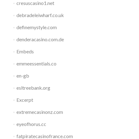
cresuscasino1.net
debradeleiwharf.co.uk
definemystyle.com
denderacasino.com.de
Embeds
emmeessentials.co
en-gb
esltreebank.org
Excerpt
extremecasinonz.com
eyeofhorus.cc
fatpiratecasinofrance.com