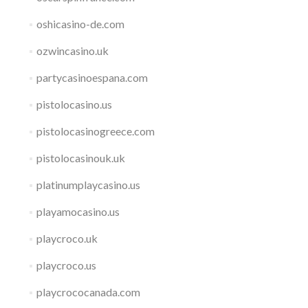
oshicasino-de.com
ozwincasino.uk
partycasinoespana.com
pistolocasino.us
pistolocasinogreece.com
pistolocasinouk.uk
platinumplaycasino.us
playamocasino.us
playcroco.uk
playcroco.us
playcrococanada.com