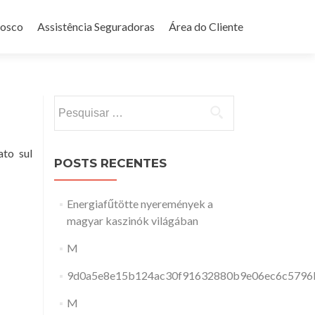
nosco
Assistência Seguradoras
Área do Cliente
Pesquisar
por:
ato sul
POSTS RECENTES
Energiafűtötte nyeremények a
magyar kaszinók világában
M
9d0a5e8e15b124ac30f91632880b9e06ec6c5796
M