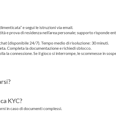
imenticata” e segui le istruzioni via email.
tà e prova di residenza nell’area personale; supporto risponde en
 chat (disponibile 24/7). Tempo medio di risoluzione: 30 minuti.
eta. Completa la documentazione e richiedi sblocco.
lla la connessione. Se il gioco si interrompe, le scommesse in sosp
rsi?
ica KYC?
iorni in caso di documenti complessi.