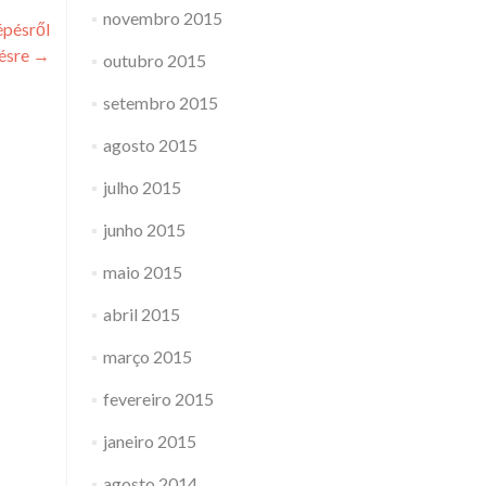
novembro 2015
épésről
ésre
→
outubro 2015
setembro 2015
agosto 2015
julho 2015
junho 2015
maio 2015
abril 2015
março 2015
fevereiro 2015
janeiro 2015
agosto 2014