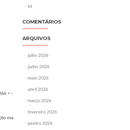
M
COMENTÁRIOS
ARQUIVOS
julho 2026
junho 2026
maio 2026
abril 2026
266 = –
março 2026
fevereiro 2026
glio ma
janeiro 2026