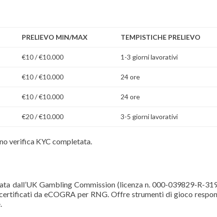
PRELIEVO MIN/MAX
TEMPISTICHE PRELIEVO
€10 / €10.000
1-3 giorni lavorativi
€10 / €10.000
24 ore
€10 / €10.000
24 ore
€20 / €10.000
3-5 giorni lavorativi
edono verifica KYC completata.
tata dall’UK Gambling Commission (licenza n. 000-039829-R-31
no certificati da eCOGRA per RNG. Offre strumenti di gioco respon
.