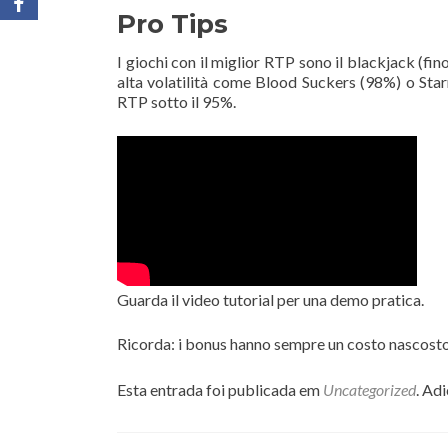
Pro Tips
I giochi con il miglior RTP sono il blackjack (fin
alta volatilità come Blood Suckers (98%) o Sta
RTP sotto il 95%.
Guarda il video tutorial per una demo pratica.
Ricorda: i bonus hanno sempre un costo nascosto. 
Esta entrada foi publicada em
Uncategorized
. Ad