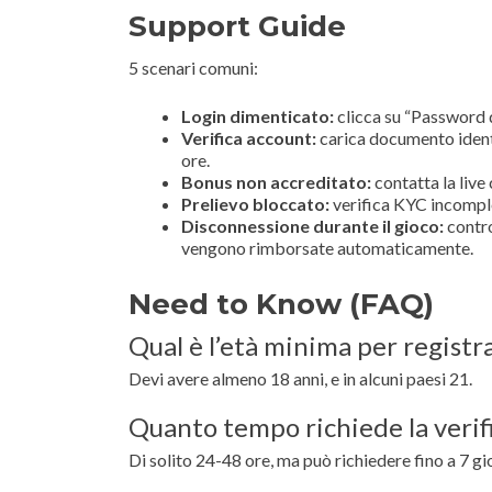
Support Guide
5 scenari comuni:
Login dimenticato:
clicca su “Password d
Verifica account:
carica documento identi
ore.
Bonus non accreditato:
contatta la live
Prelievo bloccato:
verifica KYC incompl
Disconnessione durante il gioco:
contro
vengono rimborsate automaticamente.
Need to Know (FAQ)
Qual è l’età minima per registra
Devi avere almeno 18 anni, e in alcuni paesi 21.
Quanto tempo richiede la verif
Di solito 24-48 ore, ma può richiedere fino a 7 g