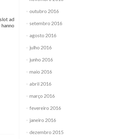
outubro 2016
slot ad
setembro 2016
e hanno
agosto 2016
julho 2016
junho 2016
maio 2016
abril 2016
março 2016
fevereiro 2016
janeiro 2016
dezembro 2015