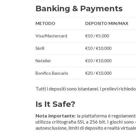
Banking & Payments
METODO
DEPOSITO MIN/MAX
Visa/Mastercard
€10 / €5.000
Skrill
€10 / €10.000
Neteller
€10 / €10.000
Bonifico Bancario
€20 / €10.000
Tutti i depositi sono istantanei. I prelievi richi
Is It Safe?
Nota importante:
la piattaforma è regolamen
utilizza crittografia SSL a 256 bit. I giochi so
autoesclusione, limiti di deposito e realtà virtuale