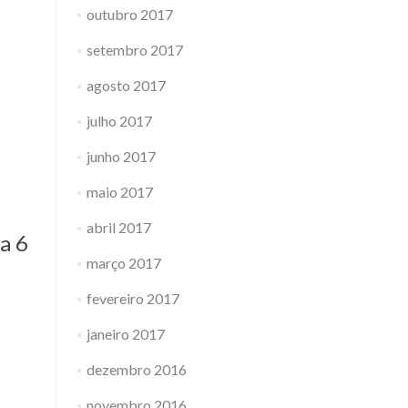
outubro 2017
setembro 2017
agosto 2017
julho 2017
junho 2017
maio 2017
abril 2017
a 6
março 2017
fevereiro 2017
janeiro 2017
dezembro 2016
novembro 2016