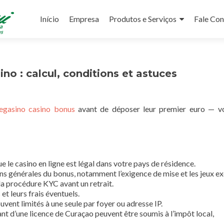
Pular
para
Início
Empresa
Produtos e Serviços
Fale Co
o
conteúdo
o : calcul, conditions et astuces
egasino casino bonus
avant de déposer leur premier euro — vo
e le casino en ligne est légal dans votre pays de résidence.
s générales du bonus, notamment l’exigence de mise et les jeux ex
la procédure KYC avant un retrait.
t leurs frais éventuels.
vent limités à une seule par foyer ou adresse IP.
nant d’une licence de Curaçao peuvent être soumis à l’impôt local,