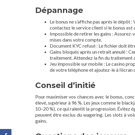
Dépannage
Le bonus ne s’affiche pas après le dépôt :
contactez le service client si le bonus est
Impossible de retirer les gains : Assurez-
mises dans votre compte.
Document KYC refusé : Le fichier doit être l
Gains bloqués après un retrait annulé : Cer
traitement. Attendez la fin du traitement 
Jeu impossible sur mobile : Le casino pro
de votre téléphone et ajoutez-le à l’écran d
Conseil d’initié
Pour maximiser vos chances avec le bonus, conce
élevé, supérieur à 96 %. Les jeux comme le blackj
10–20 %), ce qui ralentit la progression. Évitez é
peuvent être exclus du wagering. Les slots à vol
gains.