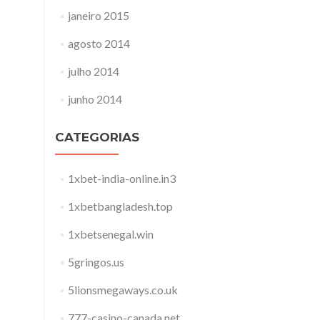
janeiro 2015
agosto 2014
julho 2014
junho 2014
CATEGORIAS
1xbet-india-online.in3
1xbetbangladesh.top
1xbetsenegal.win
5gringos.us
5lionsmegaways.co.uk
777-casino-canada.net