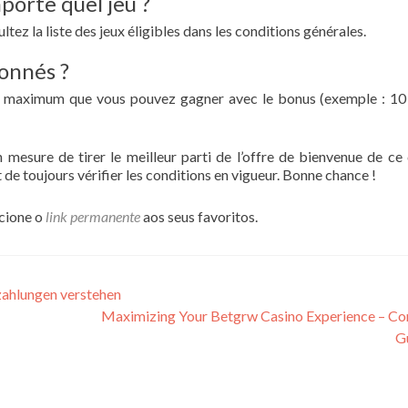
mporte quel jeu ?
tez la liste des jeux éligibles dans les conditions générales.
fonnés ?
 maximum que vous pouvez gagner avec le bonus (exemple : 10 
 mesure de tirer le meilleur parti de l’offre de bienvenue de ce 
de toujours vérifier les conditions en vigueur. Bonne chance !
icione o
link permanente
aos seus favoritos.
zahlungen verstehen
Maximizing Your Betgrw Casino Experience – C
G