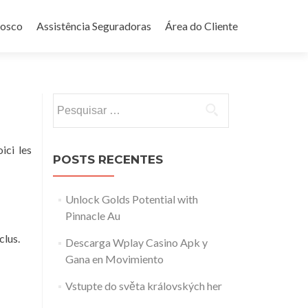
nosco
Assistência Seguradoras
Área do Cliente
Pesquisar
por:
ici les
POSTS RECENTES
Unlock Golds Potential with
Pinnacle Au
clus.
Descarga Wplay Casino Apk y
Gana en Movimiento
Vstupte do světa královských her