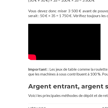
(50 € + 50 €) × 35 = 100 € × 35 = 3 500 €
Vous devez donc miser 3 500 € avant de pouvoir r
serait : 50 € × 35 = 1 750 €. Vérifiez toujours les 
Important :
Les jeux de table comme la roulette
que les machines à sous contribuent à 100 %. Pour
Argent entrant, argent 
Voici les principales méthodes de dépôt et de ret