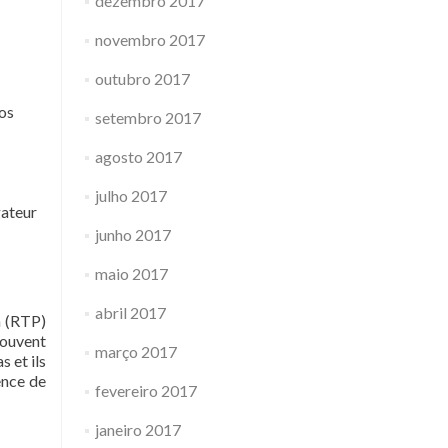
dezembro 2017
novembro 2017
outubro 2017
vos
setembro 2017
agosto 2017
julho 2017
gateur
junho 2017
maio 2017
abril 2017
n (RTP)
souvent
março 2017
 et ils
ence de
fevereiro 2017
janeiro 2017