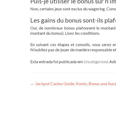
Puis-je utiliser le bonus sur n’i
Non, certains jeux sont exclus du wagering. Consul
Les gains du bonus sont-ils pla
Oui, de nombreux bonus plafonnent le montant
montant du bonus). Lisez les conditions.
En suivant ces étapes et conseils, vous serez en
N’oubliez pas de jouer de manière responsable et 
Esta entrada foi publicada em
Uncategorized
. Ad
Navegação
←
Jackpot Casino Guide: Konto, Bonus und Aus
de
Post