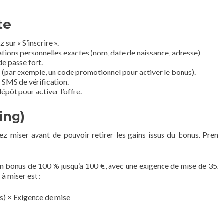
te
 sur « S’inscrire ».
tions personnelles exactes (nom, date de naissance, adresse).
de passe fort.
n (par exemple, un code promotionnel pour activer le bonus).
u SMS de vérification.
pôt pour activer l’offre.
ing)
z miser avant de pouvoir retirer les gains issus du bonus. Pre
n bonus de 100 % jusqu’à 100 €, avec une exigence de mise de 35x
à miser est :
s) × Exigence de mise