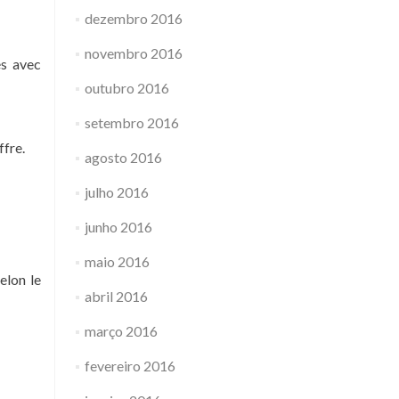
dezembro 2016
novembro 2016
és avec
outubro 2016
setembro 2016
ffre.
agosto 2016
julho 2016
junho 2016
maio 2016
elon le
abril 2016
março 2016
fevereiro 2016