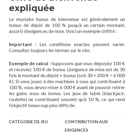
expliquée
Le mystake bonus de bienvenue est généralement un
bonus de dépôt de 100 % jusqu’à un certain montant,
assorti d’exigences de mise. Voici un exemple chiffré :
Important :
Les conditions exactes peuvent varier.
Consultez toujours les termes sur le site.
Exemple de calcul :
Supposons que vous déposiez 100 €
et receviez 100 € de bonus. L’exigence de mise est de 30
fois le montant du dépôt + bonus (soit 30 × 200 € = 6 000
€). Si vous jouez à des machines à sous qui contribuent à
100 %, vous devez miser 6 000 € avant de pouvoir retirer
les gains issus du bonus. Les jeux de table (blackjack,
roulette) ne contribuent souvent qu’à 10 %, ce qui rend
l’objectif beaucoup plus difficile.
CATÉGORIE DE JEU
CONTRIBUTION AUX
EXIGENCES