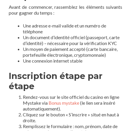
Avant de commencer, rassemblez les éléments suivants
pour gagner du temps :
Une adresse e-mail valide et un numéro de
téléphone
Un document d’identité officiel (passeport, carte
d’identité) – nécessaire pour la vérification KYC
Un moyen de paiement accepté (carte bancaire,
portefeuille électronique, cryptomonnaie)
Une connexion internet stable
Inscription étape par
étape
Rendez-vous sur le site officiel du casino en ligne
Mystake via
Bonus mystake
(le lien sera inséré
automatiquement).
Cliquez sur le bouton « S’inscrire » situé en haut à
droite.
Remplissez le formulaire : nom, prénom, date de