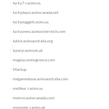
lucky7-casino.us
luckydayscasinocanada.net
luckynuggetcasino.us
luckyonescasinoosterreich.com
lukkicasinoaustralia.org
luxurycasinouk.uk
magiuscasinogreece.com
Markup
megamedusacasinoaustralia.com
meilleur-casino.us
monrocasinocanada.com
moonwin-casino.uk