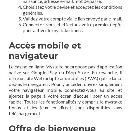
naissance, adresse e-mail, mot de passe.
Choisissez votre devise et acceptez les conditions
générales.
Validez votre compte via le lien envoyé par e-mail.
Connectez-vous et effectuez votre premier dépôt
pour activer le mystake bonus.
Accès mobile et
navigateur
Le casino en ligne Mystake ne propose pas d’application
native sur Google Play ou l’App Store. En revanche, il
offre un site Web adapté aux mobiles (PWA) qui se lance
depuis le navigateur. Pour y accéder, ouvrez simplement
votre navigateur mobile, connectez-vous au site, et
ajoutez la page à votre écran d’accueil pour un accès
rapide. Toutes les fonctionnalités, y compris le mystake
bonus et les jeux en direct, sont disponibles sans
téléchargement.
Offre de bienvenue