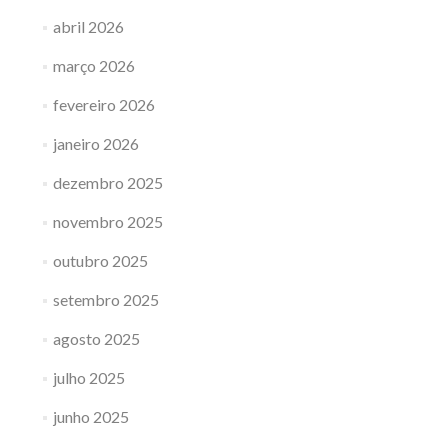
abril 2026
março 2026
fevereiro 2026
janeiro 2026
dezembro 2025
novembro 2025
outubro 2025
setembro 2025
agosto 2025
julho 2025
junho 2025