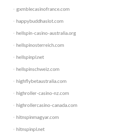
gxmblecasinofrance.com
happybuddhaslot.com
hellspin-casino-australia.org
hellspinosterreich.com
hellspinpl.net
hellspinschweiz.com
highflybetaustralia.com
highroller-casino-nz.com
highrollercasino-canada.com
hitnspinmagyar.com
hitnspinpl.net