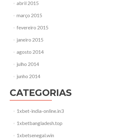
abril 2015
março 2015
fevereiro 2015
janeiro 2015
agosto 2014
julho 2014
junho 2014
CATEGORIAS
1xbet-india-online.in3
1xbetbangladesh.top
1xbetsenegal.win