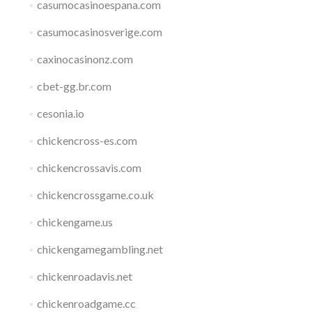
casumocasinoespana.com
casumocasinosverige.com
caxinocasinonz.com
cbet-gg.br.com
cesonia.io
chickencross-es.com
chickencrossavis.com
chickencrossgame.co.uk
chickengame.us
chickengamegambling.net
chickenroadavis.net
chickenroadgame.cc