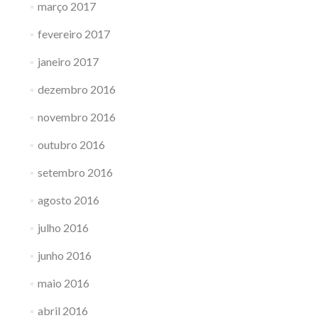
março 2017
fevereiro 2017
janeiro 2017
dezembro 2016
novembro 2016
outubro 2016
setembro 2016
agosto 2016
julho 2016
junho 2016
maio 2016
abril 2016