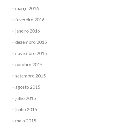
março 2016
fevereiro 2016
janeiro 2016
dezembro 2015
novembro 2015
outubro 2015
setembro 2015
agosto 2015
julho 2015
junho 2015
maio 2015