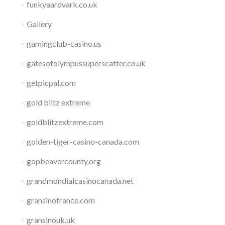
funkyaardvark.co.uk
Gallery
gamingclub-casino.us
gatesofolympussuperscatter.co.uk
getpicpal.com
gold blitz extreme
goldblitzextreme.com
golden-tiger-casino-canada.com
gopbeavercounty.org
grandmondialcasinocanada.net
gransinofrance.com
gransinouk.uk