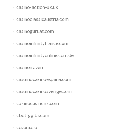
casino-action-uk.uk
casinoclassicaustria.com
casinoguruat.com
casinoinfinityfrance.com
casinoinfinityonline.com.de
casinonv.win
casumocasinoespana.com
casumocasinosverige.com
caxinocasinonz.com
cbet-gg.br.com
cesonia.io