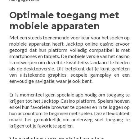
Optimale toegang met
mobiele apparaten
Met een steeds toenemende voorkeur voor het spelen op
mobiele apparaten heeft Jacktop online casino ervoor
gezorgd dat hun platform volledig compatibel is met
smartphones en tablets. De mobiele versie van het casino
is ontworpen om dezelfde kwaliteitsstandaard te bieden
als de desktopversie. Dit betekent dat je kunt genieten
van uitstekende graphics, soepele gameplay en een
eenvoudige navigatie, waar je ook bent.
Er is momenteel geen speciale app nodig om toegang te
krijgen tot het Jacktop Casino platform. Spelers hoeven
enkel hun favoriete browser te openen en in te loggen op
hun account om te beginnen met spelen. Deze flexibiliteit
maakt het gemakkelijk om onderweg snel toegang te
krijgen tot je favoriete spellen.