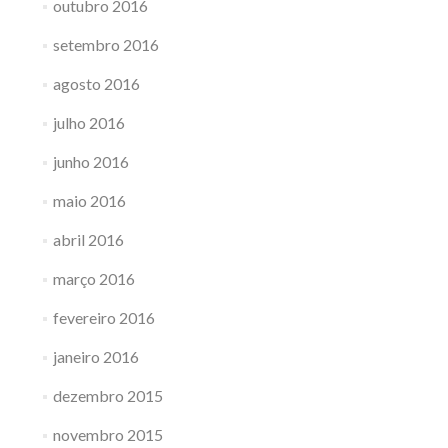
outubro 2016
setembro 2016
agosto 2016
julho 2016
junho 2016
maio 2016
abril 2016
março 2016
fevereiro 2016
janeiro 2016
dezembro 2015
novembro 2015