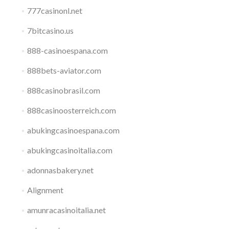
777casinonl.net
7bitcasino.us
888-casinoespana.com
888bets-aviator.com
888casinobrasil.com
888casinoosterreich.com
abukingcasinoespana.com
abukingcasinoitalia.com
adonnasbakery.net
Alignment
amunracasinoitalia.net