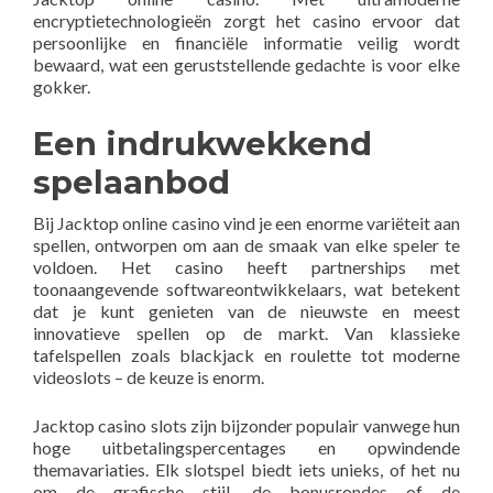
encryptietechnologieën zorgt het casino ervoor dat
persoonlijke en financiële informatie veilig wordt
bewaard, wat een geruststellende gedachte is voor elke
gokker.
Een indrukwekkend
spelaanbod
Bij Jacktop online casino vind je een enorme variëteit aan
spellen, ontworpen om aan de smaak van elke speler te
voldoen. Het casino heeft partnerships met
toonaangevende softwareontwikkelaars, wat betekent
dat je kunt genieten van de nieuwste en meest
innovatieve spellen op de markt. Van klassieke
tafelspellen zoals blackjack en roulette tot moderne
videoslots – de keuze is enorm.
Jacktop casino slots zijn bijzonder populair vanwege hun
hoge uitbetalingspercentages en opwindende
themavariaties. Elk slotspel biedt iets unieks, of het nu
om de grafische stijl, de bonusrondes of de