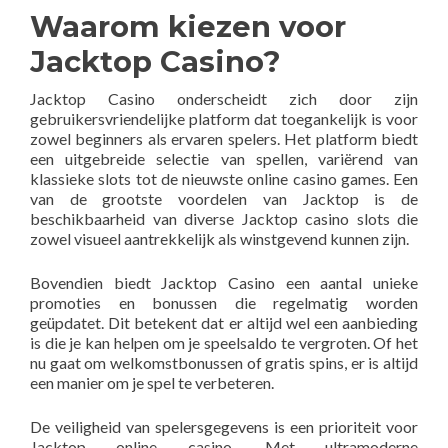
Waarom kiezen voor
Jacktop Casino?
Jacktop Casino onderscheidt zich door zijn
gebruikersvriendelijke platform dat toegankelijk is voor
zowel beginners als ervaren spelers. Het platform biedt
een uitgebreide selectie van spellen, variërend van
klassieke slots tot de nieuwste online casino games. Een
van de grootste voordelen van Jacktop is de
beschikbaarheid van diverse Jacktop casino slots die
zowel visueel aantrekkelijk als winstgevend kunnen zijn.
Bovendien biedt Jacktop Casino een aantal unieke
promoties en bonussen die regelmatig worden
geüpdatet. Dit betekent dat er altijd wel een aanbieding
is die je kan helpen om je speelsaldo te vergroten. Of het
nu gaat om welkomstbonussen of gratis spins, er is altijd
een manier om je spel te verbeteren.
De veiligheid van spelersgegevens is een prioriteit voor
Jacktop online casino. Met ultramoderne