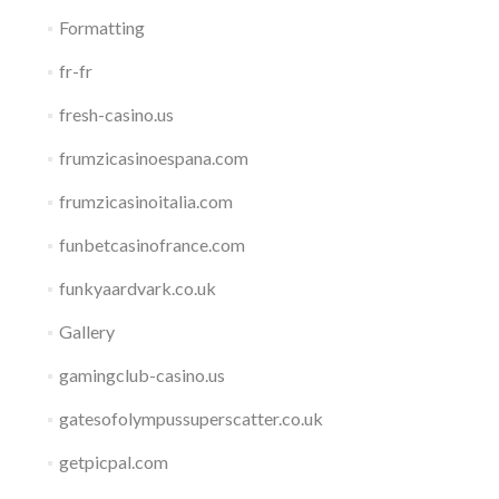
Formatting
fr-fr
fresh-casino.us
frumzicasinoespana.com
frumzicasinoitalia.com
funbetcasinofrance.com
funkyaardvark.co.uk
Gallery
gamingclub-casino.us
gatesofolympussuperscatter.co.uk
getpicpal.com