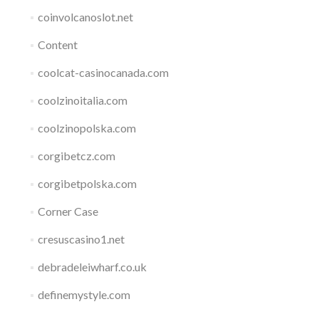
coinvolcanoslot.net
Content
coolcat-casinocanada.com
coolzinoitalia.com
coolzinopolska.com
corgibetcz.com
corgibetpolska.com
Corner Case
cresuscasino1.net
debradeleiwharf.co.uk
definemystyle.com