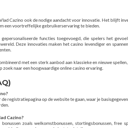
 Vlad Cazino ook de nodige aandacht voor innovatie. Het blijft inv
m een voortreffelijke gebruikerservaring te bieden.
gepersonaliseerde functies toegevoegd, die spelers het gevoe
 wereld. Deze innovaties maken het casino levendiger en spannen
enten.
ombineerd met een sterk aanbod aan klassieke en nieuwe spellen
op zoek naar een hoogwaardige online casino ervaring.
AQ)
ino?
r de registratiepagina op de website te gaan, waar je basisgegeve
rden.
lad Cazino?
 bonussen zoals welkomstbonussen, stortingsbonussen, free sp