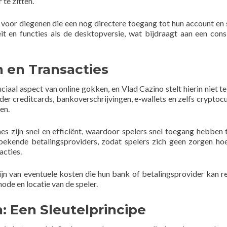
te zitten.
 voor diegenen die een nog directere toegang tot hun account en 
t en functies als de desktopversie, wat bijdraagt aan een cons
 en Transacties
aal aspect van online gokken, en Vlad Cazino stelt hierin niet tel
der creditcards, bankoverschrijvingen, e-wallets en zelfs cryptoc
en.
s zijn snel en efficiënt, waardoor spelers snel toegang hebben 
bekende betalingsproviders, zodat spelers zich geen zorgen ho
acties.
zijn van eventuele kosten die hun bank of betalingsprovider kan r
ode en locatie van de speler.
: Een Sleutelprincipe