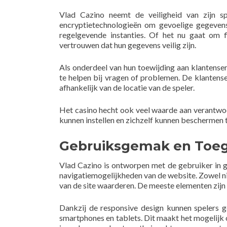
Vlad Cazino neemt de veiligheid van zijn s
encryptietechnologieën om gevoelige gegeven
regelgevende instanties. Of het nu gaat om fi
vertrouwen dat hun gegevens veilig zijn.
Als onderdeel van hun toewijding aan klantense
te helpen bij vragen of problemen. De klantenser
afhankelijk van de locatie van de speler.
Het casino hecht ook veel waarde aan verantwoo
kunnen instellen en zichzelf kunnen beschermen 
Gebruiksgemak en Toeg
Vlad Cazino is ontworpen met de gebruiker in g
navigatiemogelijkheden van de website. Zowel nie
van de site waarderen. De meeste elementen zijn m
Dankzij de responsive design kunnen spelers g
smartphones en tablets. Dit maakt het mogelijk o