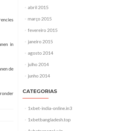
abril 2015
março 2015
rencies
fevereiro 2015
janeiro 2015
nnen in
agosto 2014
julho 2014
nnen de
junho 2014
CATEGORIAS
ronder
1xbet-india-online.in3
1xbetbangladesh.top
1xbetsenegal.win