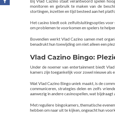
Bij Vlad Cazino staat verantwoord spelen hoo
monitoren en gebruik te maken van de beschi
stortingen, inzetten en tijd besteed aan het platf
Het casino biedt ook zelfuitsluitingsopties voo
om problemen te voorkomen en spelers te helpe
Bovendien werkt Vlad Cazino samen met organis
benadrukt hun toewijding om niet alleen een plez
Vlad Cazino Bingo: Plez
Under de noemer van entertainment biedt Vlad C
kamers zijn toegankelijk voor zowel nieuwe als e
Wat Vlad Cazino Bingo uniek maakt, is de commu
communiceren, strategies delen en zelfs vriend
aanwezig in andere casinospellen, wat bijdraagt 
Met reguliere bingokamers, thematische evenemen
hebben om naar uit te kijken, ongeacht hun voork