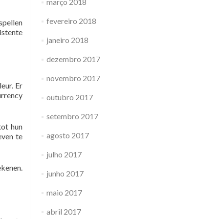
março 2018
fevereiro 2018
spellen
istente
janeiro 2018
dezembro 2017
novembro 2017
eur. Er
urrency
outubro 2017
setembro 2017
tot hun
agosto 2017
even te
julho 2017
ekenen.
junho 2017
maio 2017
abril 2017