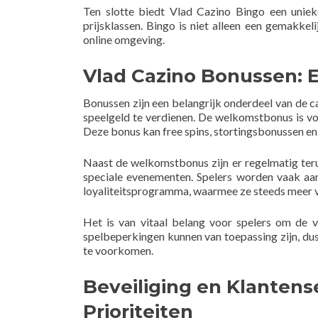
Ten slotte biedt Vlad Cazino Bingo een uniek
prijsklassen. Bingo is niet alleen een gemakkel
online omgeving.
Vlad Cazino Bonussen: 
Bonussen zijn een belangrijk onderdeel van de ca
speelgeld te verdienen. De welkomstbonus is vo
Deze bonus kan free spins, stortingsbonussen en
Naast de welkomstbonus zijn er regelmatig ter
speciale evenementen. Spelers worden vaak a
loyaliteitsprogramma, waarmee ze steeds meer v
Het is van vitaal belang voor spelers om de 
spelbeperkingen kunnen van toepassing zijn, dus
te voorkomen.
Beveiliging en Klantens
Prioriteiten