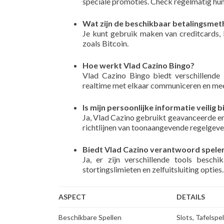
speciale promoties. Check regelmatig hun
Wat zijn de beschikbaar betalingsme
Je kunt gebruik maken van creditcards, b
zoals Bitcoin.
Hoe werkt Vlad Cazino Bingo?
Vlad Cazino Bingo biedt verschillende 
realtime met elkaar communiceren en mee
Is mijn persoonlijke informatie veilig b
Ja, Vlad Cazino gebruikt geavanceerde e
richtlijnen van toonaangevende regelgeve
Biedt Vlad Cazino verantwoord spelen
Ja, er zijn verschillende tools besc
stortingslimieten en zelfuitsluiting opties.
ASPECT
DETAILS
Beschikbare Spellen
Slots, Tafelspel