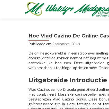
Hoe Vlad Cazino De Online Cas
Publicado em
2 setembro, 2018
De online gokwereld is in een stroomversnelling g
doorgewinterde gokker bent of net begint met 
aantrekkelijke bonussen. Deze uitgebreide 
welkomstbonus tot bingo-opties en meer. Ontdek
Uitgebreide Introductie
Vlad Cazino, een op Dracula geïnspireerd online
Het combineert klassieke casinospellen met i
veelgeprezen Vlad Cazino bonus. Deze bonuss
geïnteresseerd zijn in slots, tafelspellen of 
verantwoord gokken, met functies die spelers he