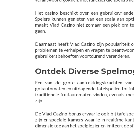
Het casino beschikt over een gebruiksvriende
Spelers kunnen genieten van een scala aan opti
maakt Vlad Cazino niet zomaar een plek om te
gaan.
Daarnaast heeft Vlad Cazino zijn populariteit 
problemen te verhelpen en vragen te beantwoorde
gebruikersbehoeften voortdurend veranderen.
Ontdek Diverse Spelmo
Een van de grote aantrekkingskrachten van
gokautomaten en uitdagende tafelspellen tot int
traditionele fruitautomaten vinden, evenals m
zijn.
De Vlad Cazino bonus ervaar je ook bij tafelspel
zijn er speciale kamers waar je in realtime ku
dimensie toe aan het spelplezier en imiteert de sf