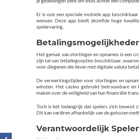
je gedwongen bent om thuis achter een computer 
Er is ook een speciale mobiele app beschikbaar
wensen. Deze app biedt dezelfde hoge kwalitei
spelervaring.
Betalingsmogelijkheden
Het gemak van stortingen en opnames is een cruci
zijn tal van betalingsopties beschikbaar, waaron
voor diegenen die liever met digitale valuta betal
De verwerkingstijden voor stortingen en opname
winsten. Het casino gebruikt betrouwbare en 
maken over de veiligheid van hun financiële trans
Toch is het belangrijk dat spelers zich bewust 
Dit kan variëren afhankelijk van de gekozen meth
Verantwoordelijk Spelen