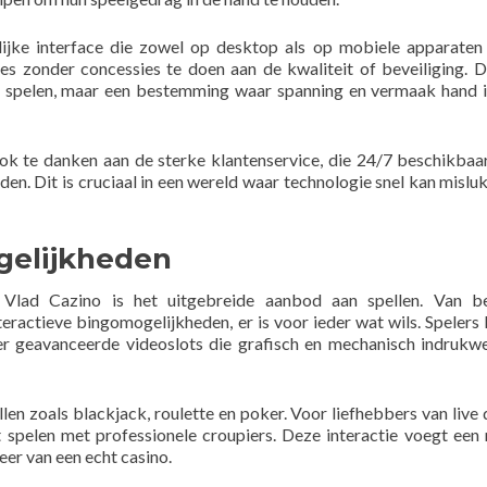
lijke interface die zowel op desktop als op mobiele apparaten
es zonder concessies te doen aan de kwaliteit of beveiliging. Di
 spelen, maar een bestemming waar spanning en vermaak hand 
ook te danken aan de sterke klantenservice, die 24/7 beschikbaa
n. Dit is cruciaal in een wereld waar technologie snel kan mislu
gelijkheden
 Vlad Cazino is het uitgebreide aanbod aan spellen. Van b
eractieve bingomogelijkheden, er is voor ieder wat wils. Spelers
eer geavanceerde videoslots die grafisch en mechanisch indruk
len zoals blackjack, roulette en poker. Voor liefhebbers van live 
nt spelen met professionele croupiers. Deze interactie voegt een
eer van een echt casino.