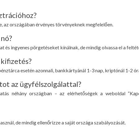
sztrációhoz?
ie, az országában érvényes törvényeknek megfelelően.
inó?
t és ingyenes pörgetéseket kínálnak, de mindig olvassa el a feltét
kifizetés?
pénztárca esetén azonnali, bankkártyánál 1-3 nap, kriptónál 1-2 ór
ot az ügyfélszolgálattal?
ogatás néhány országban – az elérhetőségek a weboldal “Kapc
használ, de mindig ellenőrizze a saját országa szabályozását.