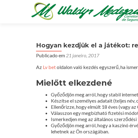
Hogyan kezdjük el a játékot: r
Publicado em
21 janeiro, 2017
Az
Lv bet
oldalon való kezdés egyszerű, ha ismer
Mielőtt elkezdené
Győződjön meg arról, hogy stabil interne
Készítse el személyes adatait (teljes név, 
Ellenőrizze, hogy elmúlt 18 éves (vagy a
Válasszon egy megbízható fizetési módot 
Ismerkedjen meg az általános szerződési f
Győződjön meg arról, hogy a kaszinó érv
lehetnek az Ön országában.