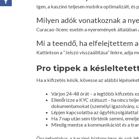
Igen, a kaszinó teljesen mobilra optimalizált, 
Milyen adók vonatkoznak a n
Curacao-licenc esetén a nyeremények általában
Mi a teendő, ha elfelejtettem a
Kattintson a “Jelszó visszaállítása” linkre, adja
Pro tippek a késleltetet
Ha a kifizetés késik, kövesse az alábbi lépéseket
Várjon 24-48 órát – a legtöbb kifizetés ez
Ellenőrizze a KYC státuszt – ha nincs telje
dokumentumokat (személyi igazolvány, s
Lépjen kapcsolatba az ügyfélszolgálattal 
Ha 7 nap után sem történik semmi, emelj
Mindig mentse a kommunikációt és a tran
Összefoglalva: a kaszinó biztonságos és sok le