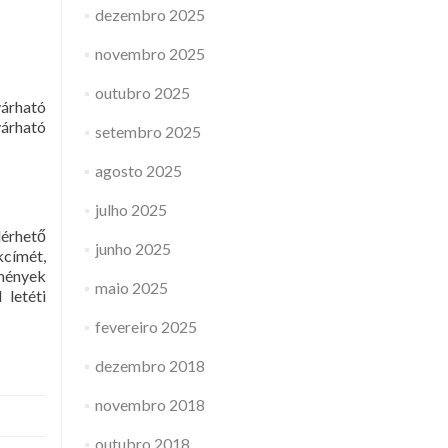
dezembro 2025
novembro 2025
outubro 2025
várható
várható
setembro 2025
agosto 2025
julho 2025
lérhető
junho 2025
kcímét,
emények
maio 2025
 letéti
fevereiro 2025
dezembro 2018
novembro 2018
outubro 2018