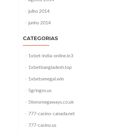
julho 2014
junho 2014
CATEGORIAS
1xbet-india-online.in3
1xbetbangladesh.top
1xbetsenegal.win
5gringos.us
5lionsmegaways.co.uk
777-casino-canada.net
777-casino.us