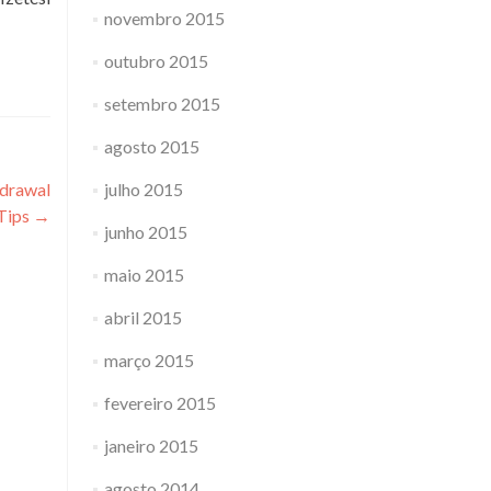
novembro 2015
outubro 2015
setembro 2015
agosto 2015
hdrawal
julho 2015
Tips
→
junho 2015
maio 2015
abril 2015
março 2015
fevereiro 2015
janeiro 2015
agosto 2014