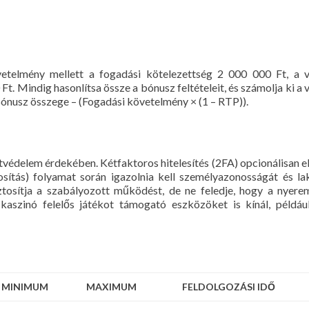
etelmény mellett a fogadási kötelezettség 2 000 000 Ft, a 
Ft. Mindig hasonlítsa össze a bónusz feltételeit, és számolja ki a 
Bónusz összege – (Fogadási követelmény × (1 – RTP)).
tvédelem érdekében. Kétfaktoros hitelesítés (2FA) opcionálisan e
sítás) folyamat során igazolnia kell személyazonosságát és la
iztosítja a szabályozott működést, de ne feledje, hogy a nyer
szinó felelős játékot támogató eszközöket is kínál, például
MINIMUM
MAXIMUM
FELDOLGOZÁSI IDŐ