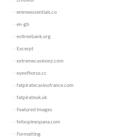
emmeessentials.co
en-gb
esltreebank.org
Excerpt
extremecasinonz.com
eyeofhorus.cc
fatpiratecasinofrance.com
fatpirateuk.uk
Featured Images
felixspinespana.com
Formatting