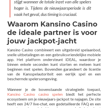
stijgt wanneer de totale inzet van alle spelers
hoger is. Tijdens de nieuwjaarsperiode is dit
vaak het geval, dus timing is cruciaal.
Waarom Kansino Casino
de ideale partner is voor
jouw jackpot‑jacht
Kansino Casino combineert een uitgebreid spelaanbod,
snelle uitbetalingen en een gebruiksvriendelijke mobiele
app. Het platform ondersteunt iDEAL, waardoor je
binnen enkele seconden kunt storten en meteen kunt
beginnen met spelen. Bovendien garandeert de licentie
van de Kansspelautoriteit een eerlijk spel en een
beschermde spelersomgeving.
Wanneer je de bovenstaande strategieën toepast,
Kansino Casino casino spelen
biedt het perfecte
ecosysteem om je nieuwjaars‑jackpot te najagen. De site
heeft een 24/7 live‑chat, een gedetailleerde FAQ en een