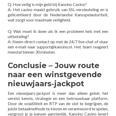
Q: Hoe veilig is mijn geld bij Kansino Casino?
A: Het casino maakt gebruik van SSL‑versleuteling en is
gelicentieerd door de Nederlandse Kansspelautoriteit,
wat zorgt voor maximale veiligheid.
Q: Wat moet ik doen als ik een probleem heb met een
uitbetaling?
A: Neem direct contact op met de 24/7 live‑chat of stuur
een e‑mail naar
support@kansino.nl
. Het team reageert
meestal binnen 30 minuten.
Conclusie – Jouw route
naar een winstgevende
nieuwjaars‑jackpot
Een nieuwjaars‑jackpot is meer dan alleen geluk; het
vereist kennis, strategie en een betrouwbaar platform.
Door de volatiliteit en RTP van de slot te begrijpen, de
juiste betaalmethode te kiezen en verantwoord te spelen,
vergroot je je kansen aanzienlijk. Kansino Casino levert