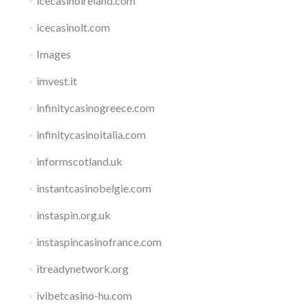
icecasinoireland.com
icecasinolt.com
Images
imvest.it
infinitycasinogreece.com
infinitycasinoitalia.com
informscotland.uk
instantcasinobelgie.com
instaspin.org.uk
instaspincasinofrance.com
itreadynetwork.org
ivibetcasino-hu.com