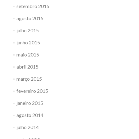
setembro 2015
agosto 2015
julho 2015
junho 2015
maio 2015
abril 2015
março 2015
fevereiro 2015
janeiro 2015
agosto 2014
julho 2014