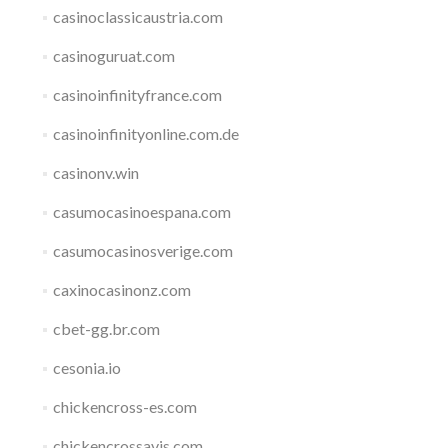
casinoclassicaustria.com
casinoguruat.com
casinoinfinityfrance.com
casinoinfinityonline.com.de
casinonv.win
casumocasinoespana.com
casumocasinosverige.com
caxinocasinonz.com
cbet-gg.br.com
cesonia.io
chickencross-es.com
chickencrossavis.com