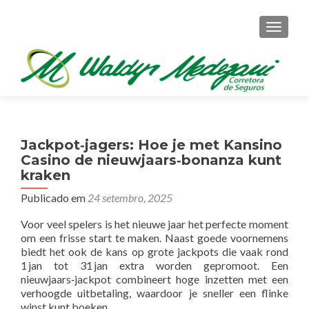
ALTER
Jackpot‑jagers: Hoe je met Kansino
Casino de nieuwjaars‑bonanza kunt
kraken
Publicado em
24 setembro, 2025
Voor veel spelers is het nieuwe jaar het perfecte moment
om een frisse start te maken. Naast goede voornemens
biedt het ook de kans op grote jackpots die vaak rond
1 jan tot 31 jan extra worden gepromoot. Een
nieuwjaars‑jackpot combineert hoge inzetten met een
verhoogde uitbetaling, waardoor je sneller een flinke
winst kunt boeken.