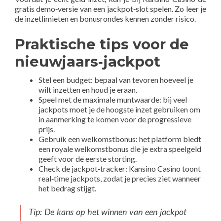
gratis demo‑versie van een jackpot‑slot spelen. Zo leer je
de inzetlimieten en bonusrondes kennen zonder risico.
Praktische tips voor de
nieuwjaars‑jackpot
Stel een budget: bepaal van tevoren hoeveel je
wilt inzetten en houd je eraan.
Speel met de maximale muntwaarde: bij veel
jackpots moet je de hoogste inzet gebruiken om
in aanmerking te komen voor de progressieve
prijs.
Gebruik een welkomstbonus: het platform biedt
een royale welkomstbonus die je extra speelgeld
geeft voor de eerste storting.
Check de jackpot‑tracker: Kansino Casino toont
real‑time jackpots, zodat je precies ziet wanneer
het bedrag stijgt.
Tip: De kans op het winnen van een jackpot