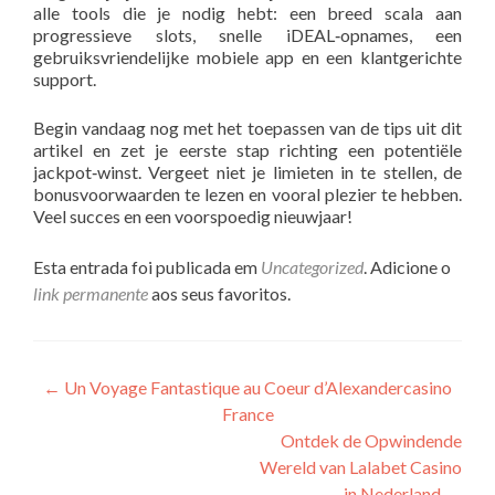
alle tools die je nodig hebt: een breed scala aan
progressieve slots, snelle iDEAL‑opnames, een
gebruiksvriendelijke mobiele app en een klantgerichte
support.
Begin vandaag nog met het toepassen van de tips uit dit
artikel en zet je eerste stap richting een potentiële
jackpot‑winst. Vergeet niet je limieten in te stellen, de
bonusvoorwaarden te lezen en vooral plezier te hebben.
Veel succes en een voorspoedig nieuwjaar!
Esta entrada foi publicada em
Uncategorized
. Adicione o
link permanente
aos seus favoritos.
Navegação
←
Un Voyage Fantastique au Coeur d’Alexandercasino
France
de
Ontdek de Opwindende
Post
Wereld van Lalabet Casino
in Nederland
→